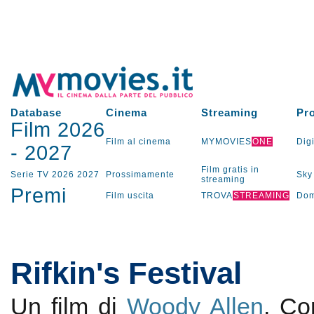
Database
Cinema
Streaming
Pr
Film 2026
Film al cinema
MYMOVIES
ONE
Digi
-
2027
Film gratis in
Serie TV
2026
2027
Prossimamente
Sky
streaming
Premi
Film uscita
TROVA
STREAMING
Dom
Rifkin's Festival
Un film di
Woody Allen
. C