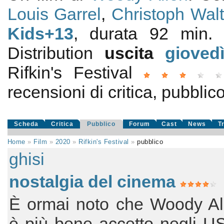
Louis Garrel
,
Christoph Wal
Kids+13
, durata 92 min
Distribution
uscita
gioved
Rifkin's Festival
recensioni di critica, pubblico
Scheda
Critica
Pubblico
Forum
Cast
News
T
Home
»
Film
»
2020
»
Rifkin's Festival
»
pubblico
ghisi
nostalgia del cinema
È ormai noto che Woody Al
è più bene accetto negli U