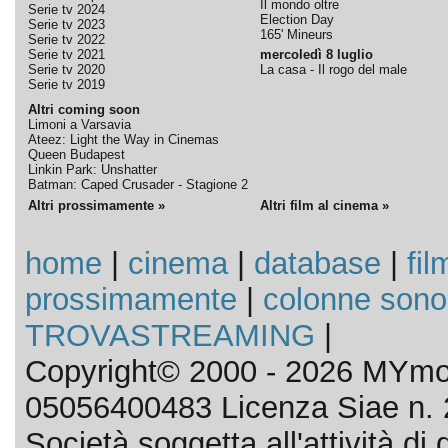
Il mondo oltre
Serie tv 2024
Election Day
Serie tv 2023
165' Mineurs
Serie tv 2022
Serie tv 2021
mercoledì 8 luglio
Serie tv 2020
La casa - Il rogo del male
Serie tv 2019
Altri coming soon
Limoni a Varsavia
Ateez: Light the Way in Cinemas
Queen Budapest
Linkin Park: Unshatter
Batman: Caped Crusader - Stagione 2
Altri prossimamente »
Altri film al cinema »
home
|
cinema
|
database
|
fil
prossimamente
|
colonne sono
TROVASTREAMING
|
Copyright© 2000 - 2026 MYmov
05056400483 Licenza Siae n. 
Società soggetta all'attività d