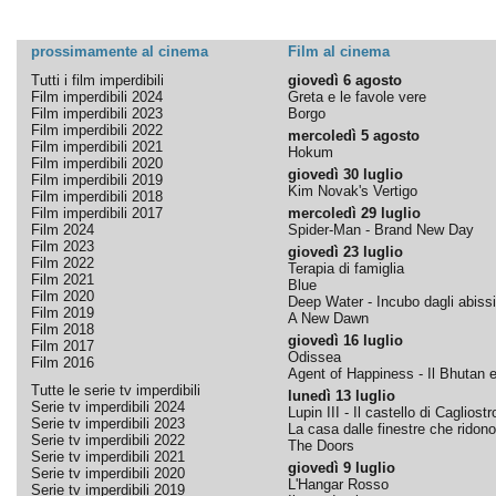
prossimamente al cinema
Film al cinema
Tutti i film imperdibili
giovedì 6 agosto
Film imperdibili 2024
Greta e le favole vere
Film imperdibili 2023
Borgo
Film imperdibili 2022
mercoledì 5 agosto
Film imperdibili 2021
Hokum
Film imperdibili 2020
giovedì 30 luglio
Film imperdibili 2019
Kim Novak's Vertigo
Film imperdibili 2018
Film imperdibili 2017
mercoledì 29 luglio
Film 2024
Spider-Man - Brand New Day
Film 2023
giovedì 23 luglio
Film 2022
Terapia di famiglia
Film 2021
Blue
Film 2020
Deep Water - Incubo dagli abissi
Film 2019
A New Dawn
Film 2018
giovedì 16 luglio
Film 2017
Odissea
Film 2016
Agent of Happiness - Il Bhutan e 
Tutte le serie tv imperdibili
lunedì 13 luglio
Serie tv imperdibili 2024
Lupin III - Il castello di Cagliostr
Serie tv imperdibili 2023
La casa dalle finestre che ridono
Serie tv imperdibili 2022
The Doors
Serie tv imperdibili 2021
giovedì 9 luglio
Serie tv imperdibili 2020
L'Hangar Rosso
Serie tv imperdibili 2019