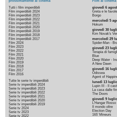
prossimamente al cinema
Film al cinema
Tutti i film imperdibili
giovedì 6 agos
Film imperdibili 2024
Greta e le favol
Film imperdibili 2023
Borgo
Film imperdibili 2022
mercoledì 5 ag
Film imperdibili 2021
Hokum
Film imperdibili 2020
giovedì 30 lugl
Film imperdibili 2019
Kim Novak's Ver
Film imperdibili 2018
Film imperdibili 2017
mercoledì 29 lu
Film 2024
Spider-Man - B
Film 2023
giovedì 23 lugl
Film 2022
Terapia di famigl
Film 2021
Blue
Film 2020
Deep Water - Inc
Film 2019
A New Dawn
Film 2018
giovedì 16 lugl
Film 2017
Odissea
Film 2016
Agent of Happine
Tutte le serie tv imperdibili
lunedì 13 lugli
Serie tv imperdibili 2024
Lupin III - Il cas
Serie tv imperdibili 2023
La casa dalle fi
Serie tv imperdibili 2022
The Doors
Serie tv imperdibili 2021
giovedì 9 lugli
Serie tv imperdibili 2020
L'Hangar Rosso
Serie tv imperdibili 2019
Il mondo oltre
Serie tv 2024
Election Day
Serie tv 2023
165' Mineurs
Serie tv 2022