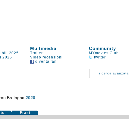
Multimedia
Community
ibili 2025
Trailer
MYmovies Club
li 2025
Video recensioni
twitter
diventa fan
ricerca avanzata
Gran Bretagna
2020
.
oto
Frasi