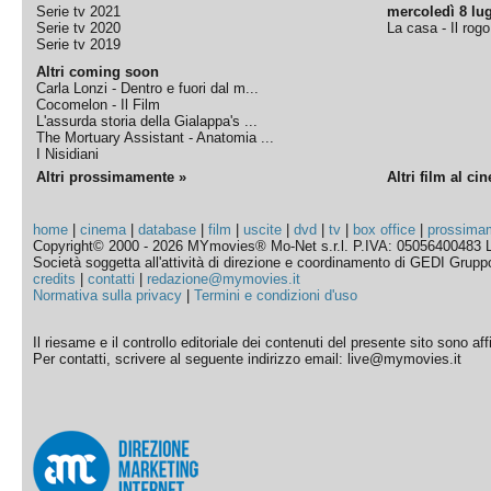
Serie tv 2021
mercoledì 8 lug
Serie tv 2020
La casa - Il rog
Serie tv 2019
Altri coming soon
Carla Lonzi - Dentro e fuori dal m...
Cocomelon - Il Film
L'assurda storia della Gialappa's ...
The Mortuary Assistant - Anatomia ...
I Nisidiani
Altri prossimamente »
Altri film al ci
home
|
cinema
|
database
|
film
|
uscite
|
dvd
|
tv
|
box office
|
prossima
Copyright© 2000 - 2026 MYmovies® Mo-Net s.r.l. P.IVA: 05056400483 L
Società soggetta all'attività di direzione e coordinamento di GEDI Gruppo E
credits
|
contatti
|
redazione@mymovies.it
Normativa sulla privacy
|
Termini e condizioni d'uso
Il riesame e il controllo editoriale dei contenuti del presente sito sono a
Per contatti, scrivere al seguente indirizzo email: live@mymovies.it