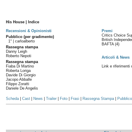
His House | Indice
Recensioni & Opinionisti
Premi
Critics Choice S
Pubblico (per gradimento)
British Independ
1° |
carloalberto
BAFTA
(4)
Rassegna stampa
Danny Leigh
Roberto Nepoti
Articoli & News
Rassegna stampa
Fiaba Di Martino
Link e riferimenti
Roberta Loriga
Davide Di Giorgio
Jacopo Abballe
Filippo Zoratti
Daniele De Angelis
Scheda
|
Cast
|
News
|
Trailer
|
Foto
|
Frasi
|
Rassegna Stampa
|
Pubblic