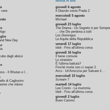
Novità in dvd
to
giovedì 6 agosto
e vere
Il Diavolo veste Prada 2
mercoledì 5 agosto
osto
Michael
giovedì 23 luglio
io
The Drama - Un Segreto è per Sempr
tigo
... che Dio perdona a tutti
Los Domingos
glio
Le Aquile della Repubblica
rand New Day
venerdì 17 luglio
io
Idoli - Fino all'ultima corsa
ia
giovedì 16 luglio
ubo dagli abissi
Il bene comune
Lo straniero
È l'ultima battuta?
io
Finchè morte non ci separi 2
Arco - Un'Amicizia per Salvare il ...
ss - Il Bhutan e l...
mercoledì 15 luglio
o
Scream 7
tello di Cagliostro
nestre che ridono
martedì 14 luglio
Lee Cronin - La mummia
Idoli - Fino all'ultima corsa
o
giovedì 2 luglio
Buen Camino