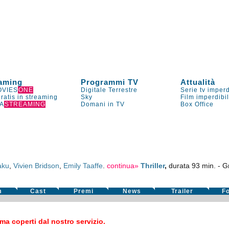
aming
Programmi TV
Attualità
VIES
ONE
Digitale Terrestre
Serie tv imperd
gratis in streaming
Sky
Film imperdibi
A
STREAMING
Domani in TV
Box Office
aku
,
Vivien Bridson
,
Emily Taaffe
.
continua»
Thriller
,
durata 93 min. - 
m
Cast
Premi
News
Trailer
F
a coperti dal nostro servizio.