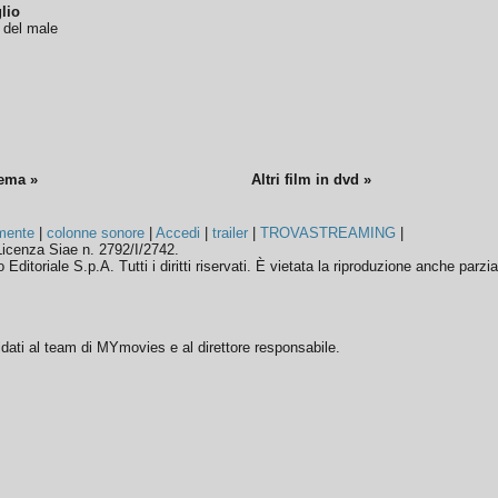
lio
o del male
nema »
Altri film in dvd »
mente
|
colonne sonore
|
Accedi
|
trailer
|
TROVASTREAMING
|
icenza Siae n. 2792/I/2742.
ditoriale S.p.A. Tutti i diritti riservati. È vietata la riproduzione anche parzia
ffidati al team di MYmovies e al direttore responsabile.