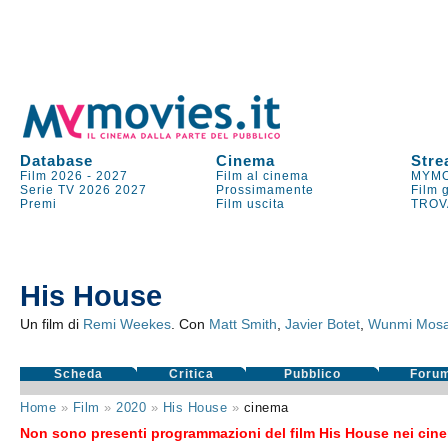
Database
Cinema
Stre
Film 2026
-
2027
Film al cinema
MYMO
Serie TV
2026
2027
Prossimamente
Film 
Premi
Film uscita
TROV
His House
Un film di
Remi Weekes
. Con
Matt Smith
,
Javier Botet
,
Wunmi Mos
Scheda
Critica
Pubblico
Foru
Home
»
Film
»
2020
»
His House
»
cinema
Non sono presenti programmazioni del film His House nei cinem