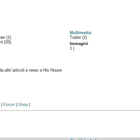
Multimedia
uper
(1)
Trailer (2)
ent
(20)
Immagini
1
|
 da altri articoli e news a His House
o
|
Forum
|
Shop
|