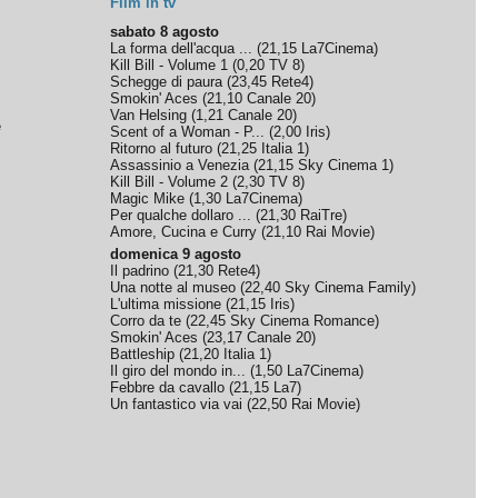
Film in tv
sabato 8 agosto
La forma dell'acqua ...
(
21,15
La7Cinema
)
Kill Bill - Volume 1
(
0,20
TV 8
)
Schegge di paura
(
23,45
Rete4
)
Smokin' Aces
(
21,10
Canale 20
)
Van Helsing
(
1,21
Canale 20
)
e
Scent of a Woman - P...
(
2,00
Iris
)
Ritorno al futuro
(
21,25
Italia 1
)
Assassinio a Venezia
(
21,15
Sky Cinema 1
)
Kill Bill - Volume 2
(
2,30
TV 8
)
Magic Mike
(
1,30
La7Cinema
)
Per qualche dollaro ...
(
21,30
RaiTre
)
Amore, Cucina e Curry
(
21,10
Rai Movie
)
domenica 9 agosto
Il padrino
(
21,30
Rete4
)
Una notte al museo
(
22,40
Sky Cinema Family
)
L'ultima missione
(
21,15
Iris
)
Corro da te
(
22,45
Sky Cinema Romance
)
Smokin' Aces
(
23,17
Canale 20
)
Battleship
(
21,20
Italia 1
)
Il giro del mondo in...
(
1,50
La7Cinema
)
Febbre da cavallo
(
21,15
La7
)
Un fantastico via vai
(
22,50
Rai Movie
)