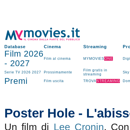
Database
Cinema
Streaming
Pr
Film 2026
Film al cinema
MYMOVIES
ONE
Digi
-
2027
Film gratis in
Serie TV
2026
2027
Prossimamente
Sky
streaming
Premi
Film uscita
TROVA
STREAMING
Dom
Poster Hole - L'abis
Un film di
Lee Cronin
. Co