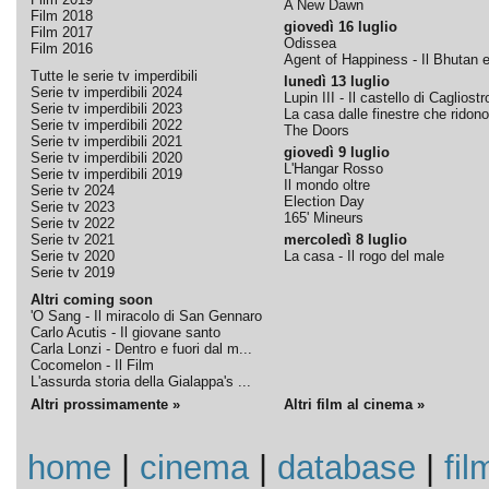
A New Dawn
Film 2018
giovedì 16 luglio
Film 2017
Odissea
Film 2016
Agent of Happiness - Il Bhutan e 
Tutte le serie tv imperdibili
lunedì 13 luglio
Serie tv imperdibili 2024
Lupin III - Il castello di Cagliostr
Serie tv imperdibili 2023
La casa dalle finestre che ridono
Serie tv imperdibili 2022
The Doors
Serie tv imperdibili 2021
giovedì 9 luglio
Serie tv imperdibili 2020
L'Hangar Rosso
Serie tv imperdibili 2019
Il mondo oltre
Serie tv 2024
Election Day
Serie tv 2023
165' Mineurs
Serie tv 2022
Serie tv 2021
mercoledì 8 luglio
Serie tv 2020
La casa - Il rogo del male
Serie tv 2019
Altri coming soon
'O Sang - Il miracolo di San Gennaro
Carlo Acutis - Il giovane santo
Carla Lonzi - Dentro e fuori dal m...
Cocomelon - Il Film
L'assurda storia della Gialappa's ...
Altri prossimamente »
Altri film al cinema »
home
|
cinema
|
database
|
fil