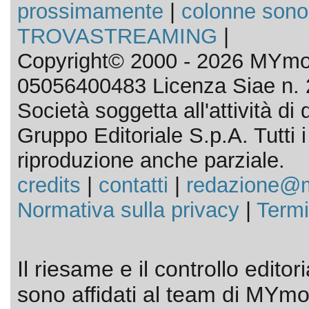
prossimamente
|
colonne sono
TROVASTREAMING
|
Copyright© 2000 - 2026 MYmov
05056400483 Licenza Siae n. 
Società soggetta all'attività d
Gruppo Editoriale S.p.A. Tutti i d
riproduzione anche parziale.
credits
|
contatti
|
redazione@m
Normativa sulla privacy
|
Termi
Il riesame e il controllo editor
sono affidati al team di MYmov