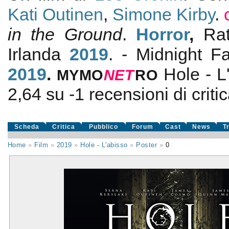
Kati Outinen
,
Simone Kirby
.
in the Ground
.
Horror
,
Ra
Irlanda
2019
. - Midnight F
2019
.
Hole - L
MYMO
NE
T
RO
2,64
su
-1
recensioni di critic
Scheda
Critica
Pubblico
Forum
Cast
News
T
Home
»
Film
»
2019
»
Hole - L'abisso
»
Poster
»
0