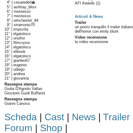
4° |
cesareded�
AFI Awards
(1)
5° |
ashtray_bliss
6° |
mestesso
7° |
mestesso
Articoli & News
8° |
winchester_94
Trailer
9° |
stramonio70
un posto tranquillo il trailer italian
10° |
tmpsvita
dell'horror con emily blunt
11° |
elgatoloco
Video recensione
12° |
onufrio
la video recensione
13° |
filmcrysis
14° |
elgatoloco
15° |
elibook
16° |
elgatoloco
17° |
gianleo67
18° |
eugenio
19° |
udiego
20° |
andrea
21° |
giovanna
Rassegna stampa
Giulia D'Agnolo Vallan
Giovanni Guidi Buffarini
Rassegna stampa
Gianni Canova
Scheda
|
Cast
|
News
|
Trailer
Forum
|
Shop
|