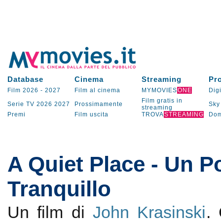
Database
Cinema
Streaming
Pr
Film 2026
-
2027
Film al cinema
MYMOVIES
ONE
Digi
Film gratis in
Serie TV
2026
2027
Prossimamente
Sky
streaming
Premi
Film uscita
TROVA
STREAMING
Dom
A Quiet Place - Un P
Tranquillo
Un film di
John Krasinski
.