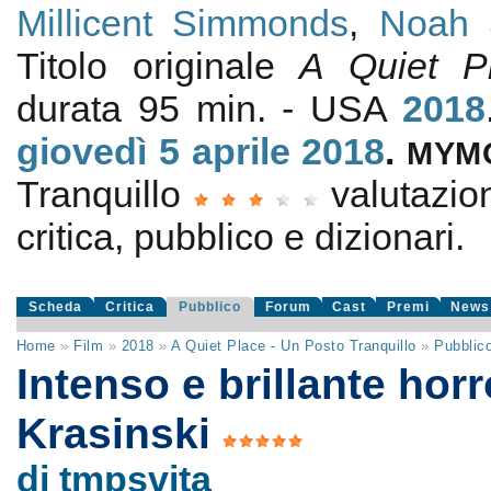
Millicent Simmonds
,
Noah 
Titolo originale
A Quiet P
durata 95 min. - USA
2018
giovedì 5
aprile 2018
.
MYM
Tranquillo
valutazi
critica, pubblico e dizionari.
Scheda
Critica
Pubblico
Forum
Cast
Premi
News
Home
»
Film
»
2018
»
A Quiet Place - Un Posto Tranquillo
»
Pubblic
Intenso e brillante horr
Krasinski
di tmpsvita