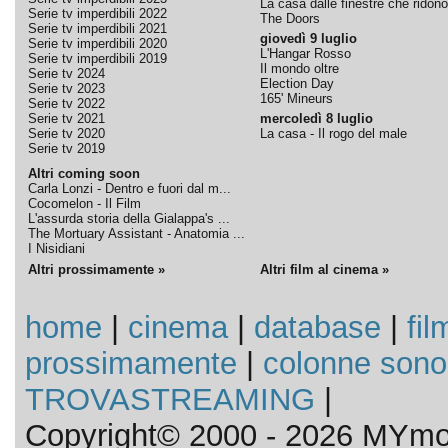
La casa dalle finestre che ridono
Serie tv imperdibili 2022
The Doors
Serie tv imperdibili 2021
giovedì 9 luglio
Serie tv imperdibili 2020
L'Hangar Rosso
Serie tv imperdibili 2019
Il mondo oltre
Serie tv 2024
Election Day
Serie tv 2023
165' Mineurs
Serie tv 2022
Serie tv 2021
mercoledì 8 luglio
Serie tv 2020
La casa - Il rogo del male
Serie tv 2019
Altri coming soon
Carla Lonzi - Dentro e fuori dal m...
Cocomelon - Il Film
L'assurda storia della Gialappa's ...
The Mortuary Assistant - Anatomia ...
I Nisidiani
Altri prossimamente »
Altri film al cinema »
home
|
cinema
|
database
|
fil
prossimamente
|
colonne sono
TROVASTREAMING
|
Copyright© 2000 - 2026 MYmov