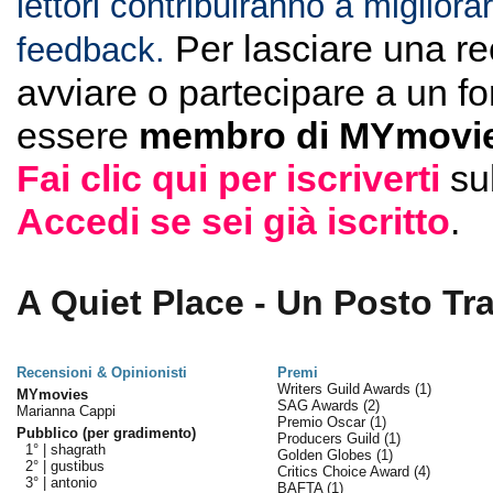
lettori contribuiranno a migliorar
Per lasciare una r
feedback.
avviare o partecipare a un f
essere
membro di MYmovie
Fai clic qui per iscriverti
su
Accedi se sei già iscritto
.
A Quiet Place - Un Posto Tra
Recensioni & Opinionisti
Premi
Writers Guild Awards
(1)
MYmovies
SAG Awards
(2)
Marianna Cappi
Premio Oscar
(1)
Pubblico (per gradimento)
Producers Guild
(1)
1° |
shagrath
Golden Globes
(1)
2° |
gustibus
Critics Choice Award
(4)
3° |
antonio
BAFTA
(1)