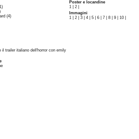
Poster e locandine
1)
1
|
2
|
)
Immagini
ward
(4)
1
|
2
|
3
|
4
|
5
|
6
|
7
|
8
|
9
|
10
|
 il trailer italiano dell'horror con emily
e
ne