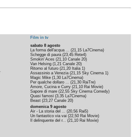
Film in tv
sabato 8 agosto
La forma dell'acqua ...
(
21,15
La7Cinema
)
Schegge di paura
(
23,45
Rete4
)
Smokin' Aces
(
21,10
Canale 20
)
Van Helsing
(
1,21
Canale 20
)
Ritorno al futuro
(
21,20
Italia 1
)
e
Assassinio a Venezia
(
21,15
Sky Cinema 1
)
Magic Mike
(
1,30
La7Cinema
)
Per qualche dollaro ...
(
21,30
RaiTre
)
Amore, Cucina e Curry
(
21,10
Rai Movie
)
Sapore di mare
(
22,55
Sky Cinema Comedy
)
Quasi famosi
(
3,35
La7Cinema
)
Beast
(
23,27
Canale 20
)
domenica 9 agosto
Air - La storia del ...
(
20,56
Rai5
)
Un fantastico via vai
(
22,50
Rai Movie
)
Il delinquente del r...
(
21,10
Rai Movie
)