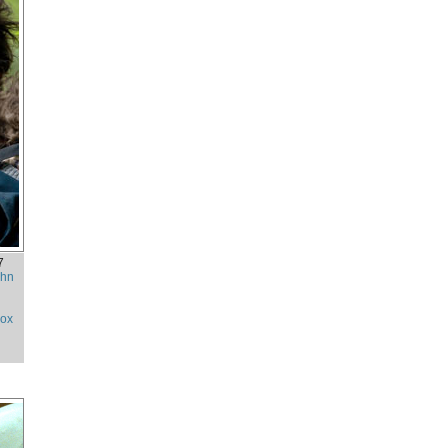
7
ohn
box