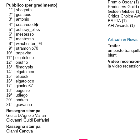
Premio Oscar
(1)
Pubblico (per gradimento)
Producers Guild
(
1° |
shagrath
Golden Globes
(1
2° |
gustibus
Critics Choice A
3° |
antonio
BAFTA
(1)
4° |
cesareded�
AFI Awards
(1)
5° |
ashtray_bliss
6° |
mestesso
7° |
mestesso
Articoli & News
8° |
winchester_94
Trailer
9° |
stramonio70
un posto tranquillo
10° |
tmpsvita
blunt
11° |
elgatoloco
Video recension
12° |
onufrio
la video recensio
13° |
filmcrysis
14° |
elgatoloco
15° |
elibook
16° |
elgatoloco
17° |
gianleo67
18° |
eugenio
19° |
udiego
20° |
andrea
21° |
giovanna
Rassegna stampa
Giulia D'Agnolo Vallan
Giovanni Guidi Buffarini
Rassegna stampa
Gianni Canova