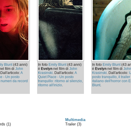
ly Blunt
(43 anni)
In foto
Emily Blunt
(43 anni)
In foto
Emily Blunt
(43 an
el film di
John
è
Evelyn
nel film di
John
è
Evelyn
nel film di
Joh
 Dall'articolo:
A
Krasinski
. Dall'articolo:
A
Krasinski
. Dall'articolo:
ce - Un posto
Quiet Place - Un posto
posto tranquillo, il trailer
, numeri da record
tranquillo: ritorno al silenzio,
italiano dell'horror con 
.
ritorno all'inizio
.
Blunt
.
Multimedia
ards
(1)
Trailer (3)