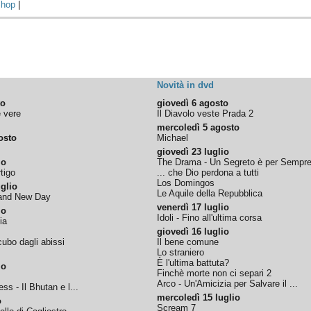
hop
|
Novità in dvd
to
giovedì 6 agosto
e vere
Il Diavolo veste Prada 2
mercoledì 5 agosto
osto
Michael
giovedì 23 luglio
io
The Drama - Un Segreto è per Sempr
tigo
... che Dio perdona a tutti
Los Domingos
glio
Le Aquile della Repubblica
rand New Day
venerdì 17 luglio
io
Idoli - Fino all'ultima corsa
ia
giovedì 16 luglio
ubo dagli abissi
Il bene comune
Lo straniero
È l'ultima battuta?
io
Finchè morte non ci separi 2
Arco - Un'Amicizia per Salvare il ...
ss - Il Bhutan e l...
mercoledì 15 luglio
o
Scream 7