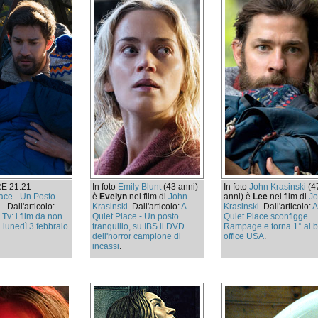
ORE 21.21
In foto
Emily Blunt
(43 anni)
In foto
John Krasinski
(4
lace - Un Posto
è
Evelyn
nel film di
John
anni) è
Lee
nel film di
J
o
- Dall'articolo:
Krasinski
. Dall'articolo:
A
Krasinski
. Dall'articolo:
A
 Tv: i film da non
Quiet Place - Un posto
Quiet Place sconfigge
 lunedì 3 febbraio
tranquillo, su IBS il DVD
Rampage e torna 1° al 
dell'horror campione di
office USA
.
incassi
.