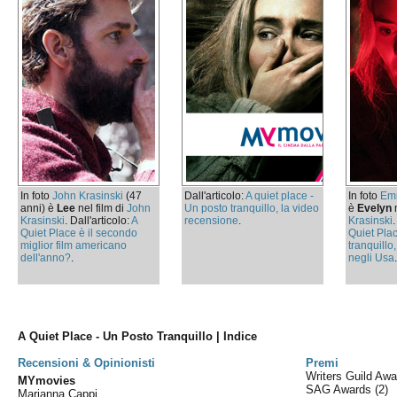
In foto
John Krasinski
(47
Dall'articolo:
A quiet place -
In foto
Emi
anni) è
Lee
nel film di
John
Un posto tranquillo, la video
è
Evelyn
n
Krasinski
. Dall'articolo:
A
recensione
.
Krasinski
.
Quiet Place è il secondo
Quiet Pla
miglior film americano
tranquillo
dell'anno?
.
negli Usa
A Quiet Place - Un Posto Tranquillo | Indice
Recensioni & Opinionisti
Premi
Writers Guild Aw
MYmovies
SAG Awards
(2)
Marianna Cappi