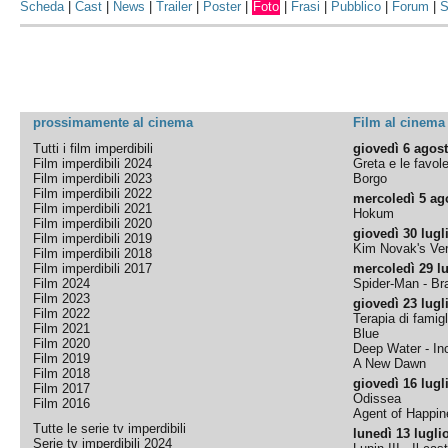
Scheda
|
Cast
|
News
|
Trailer
|
Poster
|
Foto
|
Frasi
|
Pubblico
|
Forum
|
S
prossimamente al cinema
Film al cinema
Tutti i film imperdibili
giovedì 6 agos
Film imperdibili 2024
Greta e le favol
Film imperdibili 2023
Borgo
Film imperdibili 2022
mercoledì 5 ag
Film imperdibili 2021
Hokum
Film imperdibili 2020
giovedì 30 lugl
Film imperdibili 2019
Kim Novak's Ver
Film imperdibili 2018
Film imperdibili 2017
mercoledì 29 lu
Film 2024
Spider-Man - B
Film 2023
giovedì 23 lugl
Film 2022
Terapia di famigl
Film 2021
Blue
Film 2020
Deep Water - Inc
Film 2019
A New Dawn
Film 2018
giovedì 16 lugl
Film 2017
Odissea
Film 2016
Agent of Happine
Tutte le serie tv imperdibili
lunedì 13 lugli
Serie tv imperdibili 2024