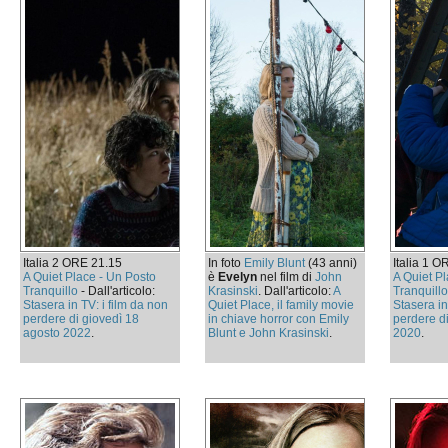
Italia 2 ORE 21.15
In foto
Emily Blunt
(43 anni)
Italia 1 
A Quiet Place - Un Posto
è
Evelyn
nel film di
John
A Quiet P
Tranquillo
- Dall'articolo:
Krasinski
. Dall'articolo:
A
Tranquill
Stasera in TV: i film da non
Quiet Place, il family movie
Stasera in
perdere di giovedì 18
in chiave horror con Emily
perdere di
agosto 2022
.
Blunt e John Krasinski
.
2020
.