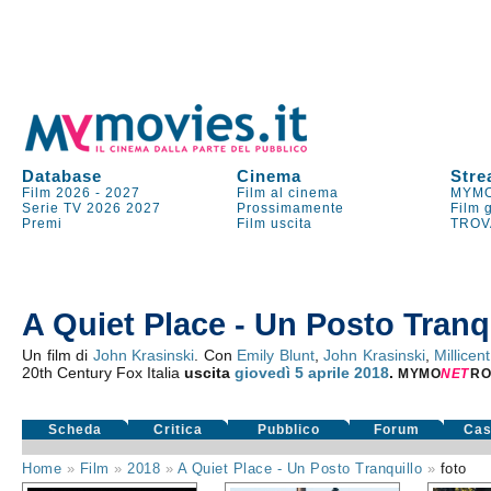
Database
Cinema
Stre
Film 2026
-
2027
Film al cinema
MYMO
Serie TV
2026
2027
Prossimamente
Film 
Premi
Film uscita
TROV
A Quiet Place - Un Posto Tranq
Un film di
John Krasinski
. Con
Emily Blunt
,
John Krasinski
,
Millice
20th Century Fox Italia
uscita
giovedì 5
aprile 2018
.
MYMO
NE
T
R
Scheda
Critica
Pubblico
Forum
Cas
Home
»
Film
»
2018
»
A Quiet Place - Un Posto Tranquillo
»
foto