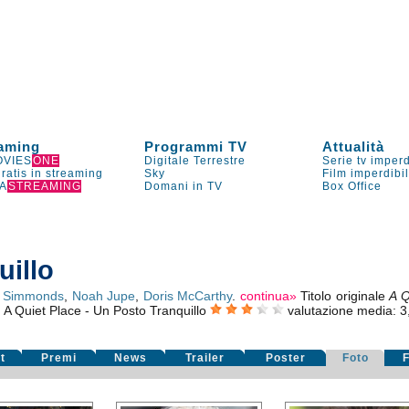
aming
Programmi TV
Attualità
VIES
ONE
Digitale Terrestre
Serie tv imperd
gratis in streaming
Sky
Film imperdibi
A
STREAMING
Domani in TV
Box Office
uillo
nt Simmonds
,
Noah Jupe
,
Doris McCarthy
.
continua»
Titolo originale
A Q
A Quiet Place - Un Posto Tranquillo
valutazione media:
3
O
t
Premi
News
Trailer
Poster
Foto
F