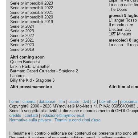
Lupin III - Il cas
Serie tv imperdibili 2023
La casa dalle fi
Serie tv imperdibili 2022
The Doors
Serie tv imperdibili 2021
giovedì 9 lugli
Serie tv imperdibili 2020
L'Hangar Rosso
Serie tv imperdibili 2019
Il mondo oltre
Serie tv 2024
Election Day
Serie tv 2023
165' Mineurs
Serie tv 2022
Serie tv 2021
mercoledì 8 lug
Serie tv 2020
La casa - Il rog
Serie tv 2019
Altri coming soon
Queen Budapest
Linkin Park: Unshatter
Batman: Caped Crusader - Stagione 2
Lanterns
Billy the Kid - Stagione 3
Altri prossimamente »
Altri film al ci
home
|
cinema
|
database
|
film
|
uscite
|
dvd
|
tv
|
box office
|
prossima
Copyright© 2000 - 2026 MYmovies® Mo-Net s.r.l. P.IVA: 05056400483 L
Società soggetta all'attività di direzione e coordinamento di GEDI Gruppo E
credits
|
contatti
|
redazione@mymovies.it
Normativa sulla privacy
|
Termini e condizioni d'uso
Il riesame e il controllo editoriale dei contenuti del presente sito sono a
Per contatti, scrivere al seguente indirizzo email: live@mymovies.it