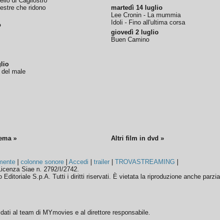
tello di Cagliostro
nestre che ridono
martedì 14 luglio
Lee Cronin - La mummia
Idoli - Fino all'ultima corsa
o
giovedì 2 luglio
Buen Camino
lio
o del male
nema »
Altri film in dvd »
mente
|
colonne sonore
|
Accedi
|
trailer
|
TROVASTREAMING
|
icenza Siae n. 2792/I/2742.
ditoriale S.p.A. Tutti i diritti riservati. È vietata la riproduzione anche parzia
ffidati al team di MYmovies e al direttore responsabile.