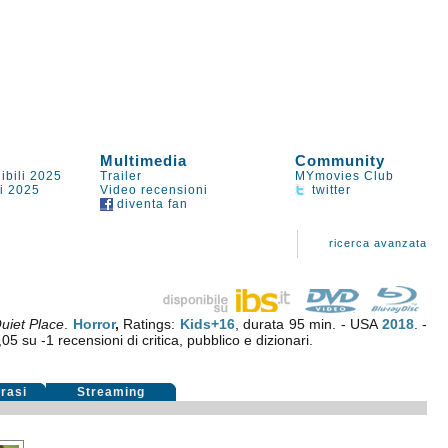
Multimedia
Community
ibili 2025
Trailer
MYmovies Club
li 2025
Video recensioni
twitter
diventa fan
ricerca avanzata
uiet Place
.
Horror
,
Ratings:
Kids+16
, durata 95 min. - USA
2018
. -
,05
su
-1
recensioni di critica, pubblico e dizionari.
rasi
Streaming