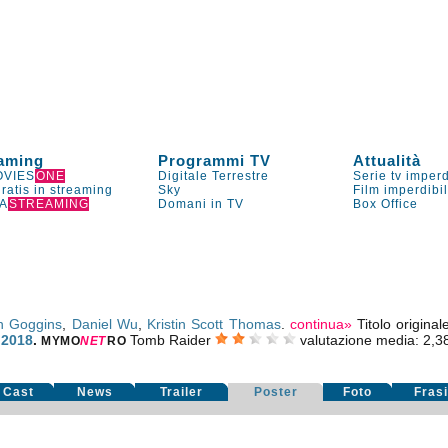
aming
Programmi TV
Attualità
VIES
ONE
Digitale Terrestre
Serie tv imperd
gratis in streaming
Sky
Film imperdibi
A
STREAMING
Domani in TV
Box Office
n Goggins
,
Daniel Wu
,
Kristin Scott Thomas
.
continua»
Titolo origina
 2018
.
Tomb Raider
valutazione media:
2,3
MYMO
NE
T
RO
Cast
News
Trailer
Poster
Foto
Fras