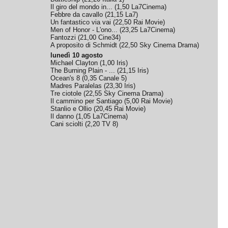
Il giro del mondo in...
(
1,50
La7Cinema
)
Febbre da cavallo
(
21,15
La7
)
Un fantastico via vai
(
22,50
Rai Movie
)
Men of Honor - L'ono...
(
23,25
La7Cinema
)
Fantozzi
(
21,00
Cine34
)
A proposito di Schmidt
(
22,50
Sky Cinema Drama
)
lunedì 10 agosto
Michael Clayton
(
1,00
Iris
)
The Burning Plain - ...
(
21,15
Iris
)
Ocean's 8
(
0,35
Canale 5
)
Madres Paralelas
(
23,30
Iris
)
Tre ciotole
(
22,55
Sky Cinema Drama
)
Il cammino per Santiago
(
5,00
Rai Movie
)
Stanlio e Ollio
(
20,45
Rai Movie
)
Il danno
(
1,05
La7Cinema
)
Cani sciolti
(
2,20
TV 8
)