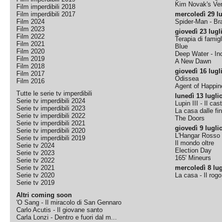
Kim Novak's Ver
Film imperdibili 2018
Film imperdibili 2017
mercoledì 29 lu
Film 2024
Spider-Man - B
Film 2023
giovedì 23 lugl
Film 2022
Terapia di famigl
Film 2021
Blue
Film 2020
Deep Water - Inc
Film 2019
A New Dawn
Film 2018
giovedì 16 lugl
Film 2017
Odissea
Film 2016
Agent of Happine
Tutte le serie tv imperdibili
lunedì 13 lugli
Serie tv imperdibili 2024
Lupin III - Il cas
Serie tv imperdibili 2023
La casa dalle fi
Serie tv imperdibili 2022
The Doors
Serie tv imperdibili 2021
giovedì 9 lugli
Serie tv imperdibili 2020
L'Hangar Rosso
Serie tv imperdibili 2019
Il mondo oltre
Serie tv 2024
Election Day
Serie tv 2023
165' Mineurs
Serie tv 2022
Serie tv 2021
mercoledì 8 lug
Serie tv 2020
La casa - Il rog
Serie tv 2019
Altri coming soon
'O Sang - Il miracolo di San Gennaro
Carlo Acutis - Il giovane santo
Carla Lonzi - Dentro e fuori dal m...