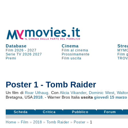
Database
Cinema
Stre
Film 2026
-
2027
Film al cinema
MYMO
Serie TV
2026
2027
Prossimamente
Film 
Premi
Film uscita
TROV
Poster 1 - Tomb Raider
Un film di
Roar Uthaug
. Con
Alicia Vikander
,
Dominic West
,
Walto
Bretagna, USA
2018
. - Warner Bros Italia
uscita
giovedì 15
marzo
Scheda
Critica
Pubblico
Forum
Home
»
Film
»
2018
»
Tomb Raider
»
Poster
»
1