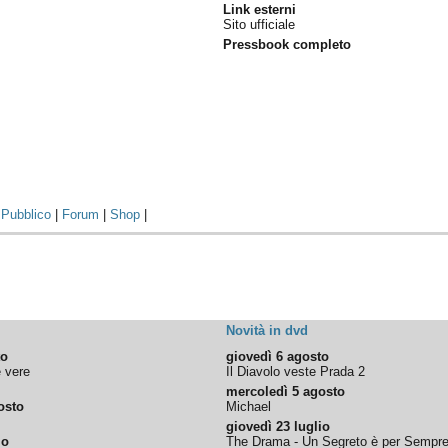
Link esterni
Sito ufficiale
Pressbook completo
|
Pubblico
|
Forum
|
Shop
|
Novità in dvd
to
giovedì 6 agosto
e vere
Il Diavolo veste Prada 2
mercoledì 5 agosto
osto
Michael
giovedì 23 luglio
io
The Drama - Un Segreto è per Sempr