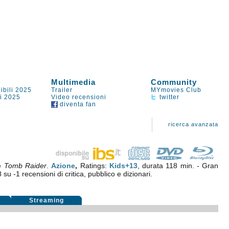
Multimedia
Community
ibili 2025
Trailer
MYmovies Club
li 2025
Video recensioni
twitter
diventa fan
ricerca avanzata
le
Tomb Raider
.
Azione
,
Ratings:
Kids+13
, durata 118 min. - Gran
8
su
-1
recensioni di critica, pubblico e dizionari.
i
Streaming