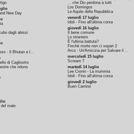
tigo
... che Dio perdona a tutti
Los Domingos
glio
Le Aquile della Repubblica
rand New Day
venerdì 17 luglio
io
Idoli - Fino all'ultima corsa
ia
giovedì 16 luglio
ubo dagli abissi
Il bene comune
Lo straniero
È l'ultima battuta?
io
Finchè morte non ci separi 2
Arco - Un'Amicizia per Salvare il ...
ss - Il Bhutan e l...
mercoledì 15 luglio
o
Scream 7
tello di Cagliostro
nestre che ridono
martedì 14 luglio
Lee Cronin - La mummia
Idoli - Fino all'ultima corsa
o
giovedì 2 luglio
Buen Camino
lio
o del male