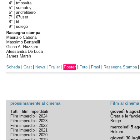
4° |
tmpsvita
5° |
sumotoy
6° |
andrelibero
7° |
67user
8° |
tif
9° |
udiego
Rassegna stampa
Maurizio Cabona
Massimo Bertarelli
Giona A. Nazzaro
Alessandra De Luca
James Marsh
Scheda
|
Cast
|
News
|
Trailer
|
Poster
|
Foto
|
Frasi
|
Rassegna Stampa
prossimamente al cinema
Film al cinema
Tutti i film imperdibili
giovedì 6 agos
Film imperdibili 2024
Greta e le favol
Film imperdibili 2023
Borgo
Film imperdibili 2022
mercoledì 5 ag
Film imperdibili 2021
Hokum
Film imperdibili 2020
giovedì 30 lugl
Film imperdibili 2019