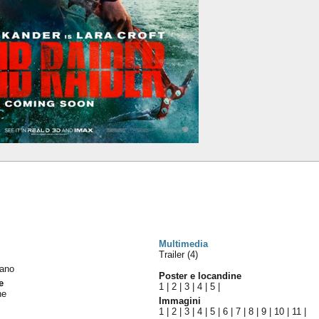
Multimedia
Trailer (4)
liano
Poster e locandine
e
1
|
2
|
3
|
4
|
5
|
ne
Immagini
1
|
2
|
3
|
4
|
5
|
6
|
7
|
8
|
9
|
10
|
11
|