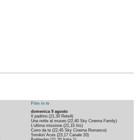
Film in tv
domenica 9 agosto
Il padrino
(
21,30
Rete4
)
Una notte al museo
(
22,40
Sky Cinema Family
)
L'ultima missione
(
21,15
Iris
)
Corro da te
(
22,45
Sky Cinema Romance
)
Smokin' Aces
(
23,17
Canale 20
)
e
Battleship
(
21,20
Italia 1
)