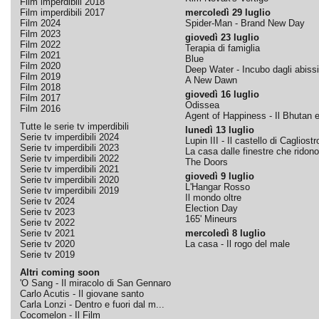
Film imperdibili 2018
Film imperdibili 2017
mercoledì 29 luglio
Film 2024
Spider-Man - Brand New Day
Film 2023
giovedì 23 luglio
Film 2022
Terapia di famiglia
Film 2021
Blue
Film 2020
Deep Water - Incubo dagli abissi
Film 2019
A New Dawn
Film 2018
giovedì 16 luglio
Film 2017
Odissea
Film 2016
Agent of Happiness - Il Bhutan e 
Tutte le serie tv imperdibili
lunedì 13 luglio
Serie tv imperdibili 2024
Lupin III - Il castello di Cagliostr
Serie tv imperdibili 2023
La casa dalle finestre che ridono
Serie tv imperdibili 2022
The Doors
Serie tv imperdibili 2021
giovedì 9 luglio
Serie tv imperdibili 2020
L'Hangar Rosso
Serie tv imperdibili 2019
Il mondo oltre
Serie tv 2024
Election Day
Serie tv 2023
165' Mineurs
Serie tv 2022
Serie tv 2021
mercoledì 8 luglio
Serie tv 2020
La casa - Il rogo del male
Serie tv 2019
Altri coming soon
'O Sang - Il miracolo di San Gennaro
Carlo Acutis - Il giovane santo
Carla Lonzi - Dentro e fuori dal m...
Cocomelon - Il Film