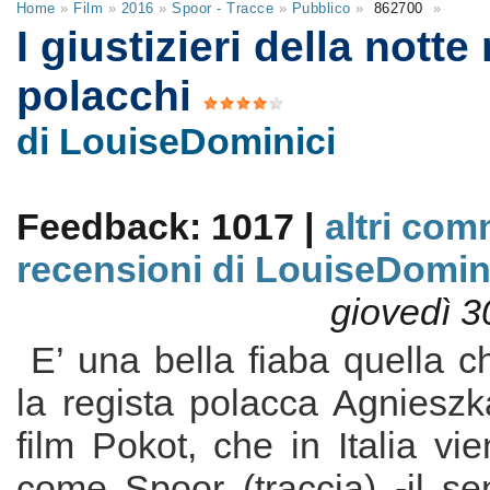
Home
»
Film
»
2016
»
Spoor - Tracce
»
Pubblico
»
862700
»
I giustizieri della notte
polacchi
di LouiseDominici
Feedback: 1017 |
altri com
recensioni di LouiseDomin
giovedì 3
E’ una bella fiaba quella c
la regista polacca Agnieszk
film Pokot, che in Italia vi
come Spoor (traccia) -il se