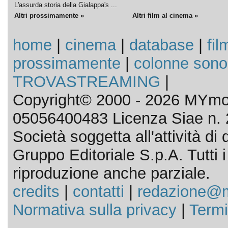
L'assurda storia della Gialappa's ...
Altri prossimamente »
Altri film al cinema »
home
|
cinema
|
database
|
fil
prossimamente
|
colonne sono
TROVASTREAMING
|
Copyright© 2000 - 2026 MYmov
05056400483 Licenza Siae n. 
Società soggetta all'attività d
Gruppo Editoriale S.p.A. Tutti i d
riproduzione anche parziale.
credits
|
contatti
|
redazione@m
Normativa sulla privacy
|
Termi