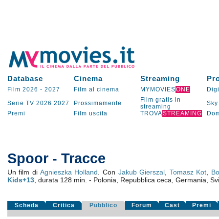
Database
Cinema
Streaming
Pr
Film 2026
-
2027
Film al cinema
MYMOVIES
ONE
Digi
Film gratis in
Serie TV
2026
2027
Prossimamente
Sky
streaming
Premi
Film uscita
TROVA
STREAMING
Dom
Spoor - Tracce
Un film di
Agnieszka Holland
. Con
Jakub Gierszal
,
Tomasz Kot
,
Bo
Kids+13
, durata 128 min. - Polonia, Repubblica ceca, Germania, S
Scheda
Critica
Pubblico
Forum
Cast
Premi