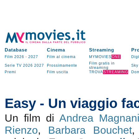
Database
Cinema
Streaming
Pr
Film 2026
-
2027
Film al cinema
MYMOVIES
ONE
Digi
Film gratis in
Serie TV
2026
2027
Prossimamente
Sky
streaming
Premi
Film uscita
TROVA
STREAMING
Dom
Easy - Un viaggio faci
Un film di
Andrea Magnan
Rienzo
,
Barbara Bouchet