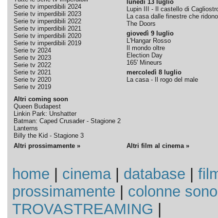
lunedì 13 luglio
Serie tv imperdibili 2024
Lupin III - Il castello di Cagliostr
Serie tv imperdibili 2023
La casa dalle finestre che ridono
Serie tv imperdibili 2022
The Doors
Serie tv imperdibili 2021
giovedì 9 luglio
Serie tv imperdibili 2020
L'Hangar Rosso
Serie tv imperdibili 2019
Il mondo oltre
Serie tv 2024
Election Day
Serie tv 2023
165' Mineurs
Serie tv 2022
Serie tv 2021
mercoledì 8 luglio
Serie tv 2020
La casa - Il rogo del male
Serie tv 2019
Altri coming soon
Queen Budapest
Linkin Park: Unshatter
Batman: Caped Crusader - Stagione 2
Lanterns
Billy the Kid - Stagione 3
Altri prossimamente »
Altri film al cinema »
home
|
cinema
|
database
|
fil
prossimamente
|
colonne sono
TROVASTREAMING
|