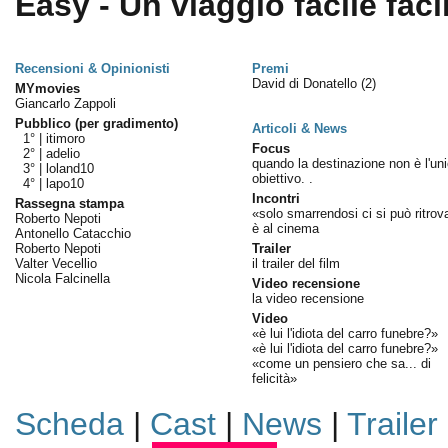
Easy - Un viaggio facile facil
Recensioni & Opinionisti
Premi
David di Donatello
(2)
MYmovies
Giancarlo Zappoli
Pubblico (per gradimento)
Articoli & News
1° |
itimoro
Focus
2° |
adelio
quando la destinazione non è l'un
3° |
loland10
obiettivo. .
4° |
lapo10
Incontri
Rassegna stampa
«solo smarrendosi ci si può ritrov
Roberto Nepoti
è al cinema
Antonello Catacchio
Roberto Nepoti
Trailer
Valter Vecellio
il trailer del film
Nicola Falcinella
Video recensione
la video recensione
Video
«è lui l'idiota del carro funebre?»
«è lui l'idiota del carro funebre?»
«come un pensiero che sa... di
felicità»
Scheda
|
Cast
|
News
|
Trailer