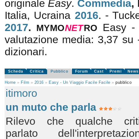
originale
Easy
.
Commedia
,
Italia, Ucraina
2016
. - Tuck
2017
.
Easy - 
MYMO
NE
T
RO
valutazione media:
3,37
su
dizionari.
Scheda
Critica
Pubblico
Forum
Cast
Premi
News
Home
»
Film
»
2016
»
Easy - Un Viaggio Facile Facile
»
pubblico
itimoro
un muto che parla
Rilevo che qualche cri
parlato dell'interpretaz