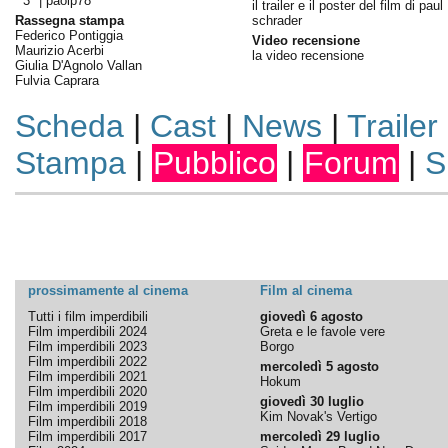
3° |
paolp78
il trailer e il poster del film di paul
Rassegna stampa
schrader
Federico Pontiggia
Video recensione
Maurizio Acerbi
la video recensione
Giulia D'Agnolo Vallan
Fulvia Caprara
Scheda
|
Cast
|
News
|
Trailer
Stampa
|
Pubblico
|
Forum
|
S
prossimamente al cinema
Film al cinema
Tutti i film imperdibili
giovedì 6 agosto
Film imperdibili 2024
Greta e le favole vere
Film imperdibili 2023
Borgo
Film imperdibili 2022
mercoledì 5 agosto
Film imperdibili 2021
Hokum
Film imperdibili 2020
giovedì 30 luglio
Film imperdibili 2019
Kim Novak's Vertigo
Film imperdibili 2018
Film imperdibili 2017
mercoledì 29 luglio