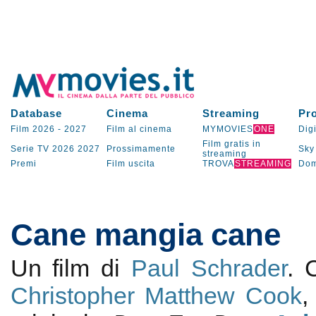
Database
Cinema
Streaming
Pr
Film 2026
-
2027
Film al cinema
MYMOVIES
ONE
Digi
Film gratis in
Serie TV
2026
2027
Prossimamente
Sky
streaming
Premi
Film uscita
TROVA
STREAMING
Dom
Cane mangia cane
Un film di
Paul Schrader
.
Christopher Matthew Cook