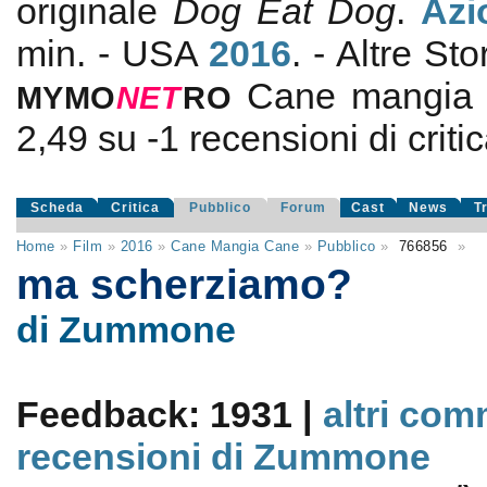
originale
Dog Eat Dog
.
Azi
min. - USA
2016
. - Altre St
Cane mangia
MYMO
NE
T
RO
2,49
su
-1
recensioni di critic
Scheda
Critica
Pubblico
Forum
Cast
News
T
Home
»
Film
»
2016
»
Cane Mangia Cane
»
Pubblico
»
766856
»
ma scherziamo?
di Zummone
Feedback: 1931 |
altri com
recensioni di Zummone