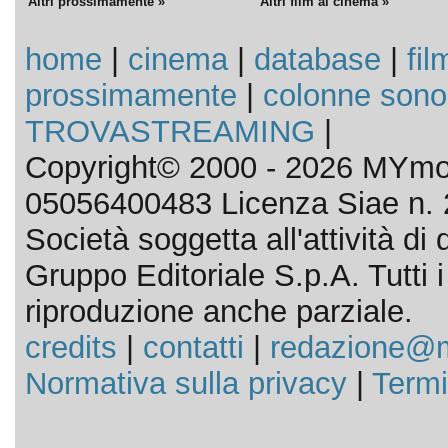
Altri prossimamente »
Altri film al cinema »
home
|
cinema
|
database
|
fil
prossimamente
|
colonne sono
TROVASTREAMING
|
Copyright© 2000 - 2026 MYmov
05056400483 Licenza Siae n. 
Società soggetta all'attività d
Gruppo Editoriale S.p.A. Tutti i d
riproduzione anche parziale.
credits
|
contatti
|
redazione@m
Normativa sulla privacy
|
Termi