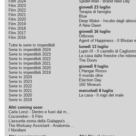
Film 2024
Spider-Man - Brand New Day
Film 2023
giovedì 23 luglio
Film 2022
Terapia di famiglia
Film 2021
Blue
Film 2020
Deep Water - Incubo dagli abissi
Film 2019
A New Dawn
Film 2018
giovedì 16 luglio
Film 2017
Odissea
Film 2016
Agent of Happiness - Il Bhutan e 
Tutte le serie tv imperdibili
lunedì 13 luglio
Serie tv imperdibili 2024
Lupin III - Il castello di Cagliostr
Serie tv imperdibili 2023
La casa dalle finestre che ridono
Serie tv imperdibili 2022
The Doors
Serie tv imperdibili 2021
giovedì 9 luglio
Serie tv imperdibili 2020
L'Hangar Rosso
Serie tv imperdibili 2019
Il mondo oltre
Serie tv 2024
Election Day
Serie tv 2023
165' Mineurs
Serie tv 2022
Serie tv 2021
mercoledì 8 luglio
Serie tv 2020
La casa - Il rogo del male
Serie tv 2019
Altri coming soon
Carla Lonzi - Dentro e fuori dal m...
Cocomelon - Il Film
L'assurda storia della Gialappa's ...
The Mortuary Assistant - Anatomia ...
I Nisidiani