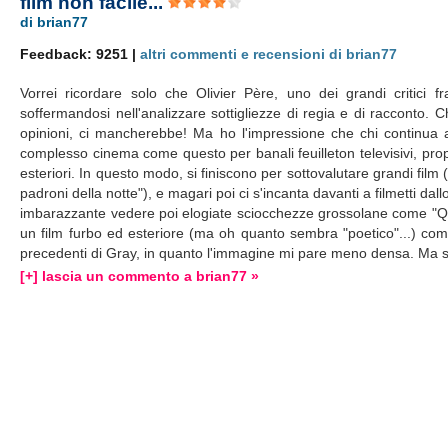
film non facile...
di brian77
Feedback: 9251 |
altri commenti e recensioni di brian77
Vorrei ricordare solo che Olivier Père, uno dei grandi critici f
soffermandosi nell'analizzare sottigliezze di regia e di racconto.
opinioni, ci mancherebbe! Ma ho l'impressione che chi continua a 
complesso cinema come questo per banali feuilleton televisivi, pro
esteriori. In questo modo, si finiscono per sottovalutare grandi film
padroni della notte"), e magari poi ci s'incanta davanti a filmetti dal
imbarazzante vedere poi elogiate sciocchezze grossolane come "Quas
un film furbo ed esteriore (ma oh quanto sembra "poetico"...) come "
precedenti di Gray, in quanto l'immagine mi pare meno densa. Ma sp
[+] lascia un commento a brian77 »