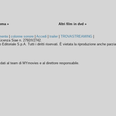
nema »
Altri film in dvd »
mente
|
colonne sonore
|
Accedi
|
trailer
|
TROVASTREAMING
|
icenza Siae n. 2792/I/2742.
ditoriale S.p.A. Tutti i diritti riservati. È vietata la riproduzione anche parzia
ffidati al team di MYmovies e al direttore responsabile.