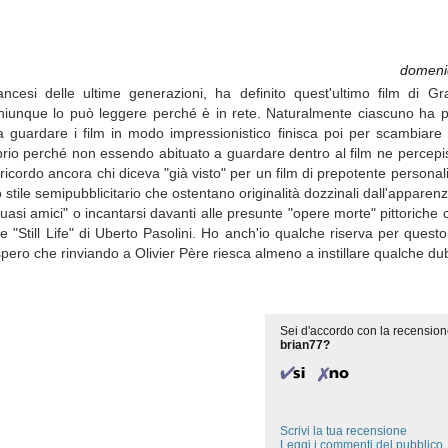
domeni
rancesi delle ultime generazioni, ha definito quest'ultimo film di G
 Chiunque lo può leggere perché è in rete. Naturalmente ciascuno ha po
guardare i film in modo impressionistico finisca poi per scambiare f
prio perché non essendo abituato a guardare dentro al film ne percepi
 (ricordo ancora chi diceva "già visto" per un film di prepotente persona
lo stile semipubblicitario che ostentano originalità dozzinali dall'apparen
i amici" o incantarsi davanti alle presunte "opere morte" pittoriche 
Still Life" di Uberto Pasolini. Ho anch'io qualche riserva per questo f
ero che rinviando a Olivier Père riesca almeno a instillare qualche du
Sei d'accordo con la recension
brian77?
Scrivi la tua recensione
Leggi i commenti del pubblico