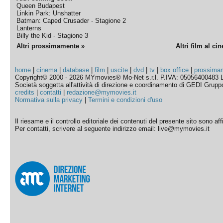
Queen Budapest
Linkin Park: Unshatter
Batman: Caped Crusader - Stagione 2
Lanterns
Billy the Kid - Stagione 3
Altri prossimamente »
Altri film al ci
home
|
cinema
|
database
|
film
|
uscite
|
dvd
|
tv
|
box office
|
prossima
Copyright© 2000 - 2026 MYmovies® Mo-Net s.r.l. P.IVA: 05056400483 L
Società soggetta all'attività di direzione e coordinamento di GEDI Gruppo E
credits
|
contatti
|
redazione@mymovies.it
Normativa sulla privacy
|
Termini e condizioni d'uso
Il riesame e il controllo editoriale dei contenuti del presente sito sono a
Per contatti, scrivere al seguente indirizzo email: live@mymovies.it