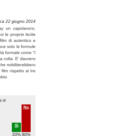
ca 22 giugno 2014
ray un capolavoro,
i le proprie lecite
ilm di autentico e
sce solo le formule
lità formale come "I
za colta. E' davvero
che nobiliterebbero
ilm rispetto ai tre
bbio.
e di
No
Sì
20%
80%