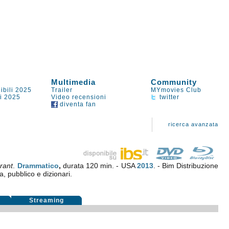
Multimedia
Community
ibili 2025
Trailer
MYmovies Club
li 2025
Video recensioni
twitter
diventa fan
ricerca avanzata
rant
.
Drammatico
,
durata 120 min. - USA
2013
. - Bim Distribuzione
a, pubblico e dizionari.
i
Streaming