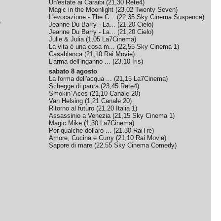
Un'estate ai Caraibi
(
21,30
Rete4
)
Magic in the Moonlight
(
23,02
Twenty Seven
)
L'evocazione - The C...
(
22,35
Sky Cinema Suspence
)
e
Jeanne Du Barry - La...
(
21,20
Cielo
)
Jeanne Du Barry - La...
(
21,20
Cielo
)
Julie & Julia
(
1,05
La7Cinema
)
La vita è una cosa m...
(
22,55
Sky Cinema 1
)
Casablanca
(
21,10
Rai Movie
)
L'arma dell'inganno ...
(
23,10
Iris
)
sabato 8 agosto
La forma dell'acqua ...
(
21,15
La7Cinema
)
Schegge di paura
(
23,45
Rete4
)
Smokin' Aces
(
21,10
Canale 20
)
Van Helsing
(
1,21
Canale 20
)
Ritorno al futuro
(
21,20
Italia 1
)
Assassinio a Venezia
(
21,15
Sky Cinema 1
)
Magic Mike
(
1,30
La7Cinema
)
Per qualche dollaro ...
(
21,30
RaiTre
)
Amore, Cucina e Curry
(
21,10
Rai Movie
)
Sapore di mare
(
22,55
Sky Cinema Comedy
)