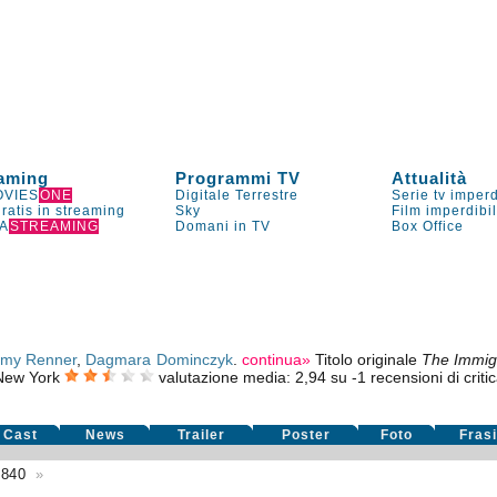
aming
Programmi TV
Attualità
VIES
ONE
Digitale Terrestre
Serie tv imperd
gratis in streaming
Sky
Film imperdibi
A
STREAMING
Domani in TV
Box Office
emy Renner
,
Dagmara Dominczyk
.
continua»
Titolo originale
The Immig
 New York
valutazione media:
2,94
su
-1
recensioni di critic
Cast
News
Trailer
Poster
Foto
Fras
7840
»