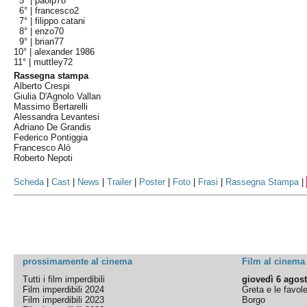
5° |
paolp78
6° |
francesco2
7° |
filippo catani
8° |
enzo70
9° |
brian77
10° |
alexander 1986
11° |
muttley72
Rassegna stampa
Alberto Crespi
Giulia D'Agnolo Vallan
Massimo Bertarelli
Alessandra Levantesi
Adriano De Grandis
Federico Pontiggia
Francesco Alò
Roberto Nepoti
Scheda
|
Cast
|
News
|
Trailer
|
Poster
|
Foto
|
Frasi
|
Rassegna Stampa
|
prossimamente al cinema
Film al cinema
Tutti i film imperdibili
giovedì 6 agos
Film imperdibili 2024
Greta e le favol
Film imperdibili 2023
Borgo