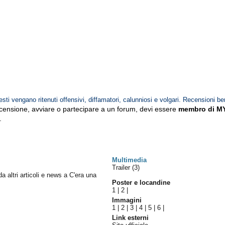
esti vengano ritenuti offensivi, diffamatori, calunniosi e volgari. Recensioni be
ecensione, avviare o partecipare a un forum, devi essere
membro di M
.
Multimedia
Trailer (3)
da altri articoli e news a C'era una
Poster e locandine
1
|
2
|
Immagini
1
|
2
|
3
|
4
|
5
|
6
|
Link esterni