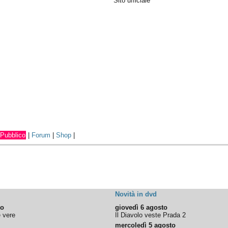
Sito ufficiale
Pubblico
|
Forum
|
Shop
|
Novità in dvd
to
giovedì 6 agosto
e vere
Il Diavolo veste Prada 2
mercoledì 5 agosto