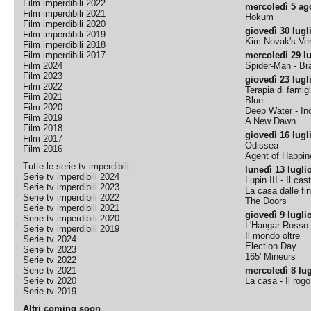
Film imperdibili 2022
mercoledì 5 ag
Film imperdibili 2021
Hokum
Film imperdibili 2020
giovedì 30 lugl
Film imperdibili 2019
Kim Novak's Ver
Film imperdibili 2018
Film imperdibili 2017
mercoledì 29 lu
Film 2024
Spider-Man - B
Film 2023
giovedì 23 lugl
Film 2022
Terapia di famigl
Film 2021
Blue
Film 2020
Deep Water - Inc
Film 2019
A New Dawn
Film 2018
giovedì 16 lugl
Film 2017
Odissea
Film 2016
Agent of Happine
Tutte le serie tv imperdibili
lunedì 13 lugli
Serie tv imperdibili 2024
Lupin III - Il cas
Serie tv imperdibili 2023
La casa dalle fi
Serie tv imperdibili 2022
The Doors
Serie tv imperdibili 2021
giovedì 9 lugli
Serie tv imperdibili 2020
L'Hangar Rosso
Serie tv imperdibili 2019
Il mondo oltre
Serie tv 2024
Election Day
Serie tv 2023
165' Mineurs
Serie tv 2022
Serie tv 2021
mercoledì 8 lug
Serie tv 2020
La casa - Il rog
Serie tv 2019
Altri coming soon