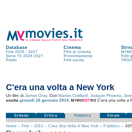
Database
Cinema
Stre
Film 2026
-
2027
Film al cinema
MYMO
Serie TV
2026
2027
Prossimamente
Film 
Premi
Film uscita
TROV
C'era una volta a New York
Un film di
James Gray
. Con
Marion Cotillard
,
Joaquin Phoenix
,
Jer
uscita
giovedì 16
gennaio 2014
.
C'era una volta a
MYMO
NE
T
RO
Scheda
Critica
Pubblico
Forum
Home
»
Film
»
2013
»
C'era Una Volta A New York
»
Pubblico
»
69