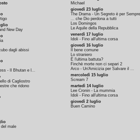
osto
Michael
giovedì 23 luglio
io
The Drama - Un Segreto è per Sempr
tigo
... che Dio perdona a tutti
Los Domingos
glio
Le Aquile della Repubblica
rand New Day
venerdì 17 luglio
io
Idoli - Fino all'ultima corsa
ia
giovedì 16 luglio
ubo dagli abissi
Il bene comune
Lo straniero
È l'ultima battuta?
io
Finchè morte non ci separi 2
Arco - Un'Amicizia per Salvare il ...
ss - Il Bhutan e l...
mercoledì 15 luglio
o
Scream 7
tello di Cagliostro
nestre che ridono
martedì 14 luglio
Lee Cronin - La mummia
Idoli - Fino all'ultima corsa
o
giovedì 2 luglio
Buen Camino
lio
o del male