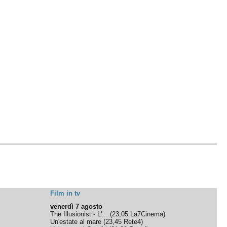
Film in tv
venerdì 7 agosto
The Illusionist - L'...
(
23,05
La7Cinema
)
Un'estate al mare
(
23,45
Rete4
)