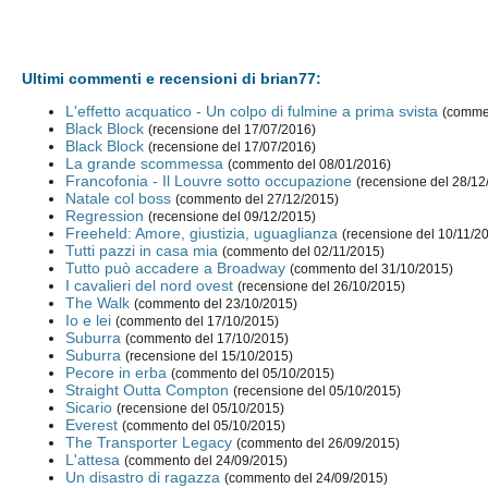
Ultimi commenti e recensioni di brian77:
L'effetto acquatico - Un colpo di fulmine a prima svista
(comme
Black Block
(recensione del 17/07/2016)
Black Block
(recensione del 17/07/2016)
La grande scommessa
(commento del 08/01/2016)
Francofonia - Il Louvre sotto occupazione
(recensione del 28/12
Natale col boss
(commento del 27/12/2015)
Regression
(recensione del 09/12/2015)
Freeheld: Amore, giustizia, uguaglianza
(recensione del 10/11/2
Tutti pazzi in casa mia
(commento del 02/11/2015)
Tutto può accadere a Broadway
(commento del 31/10/2015)
I cavalieri del nord ovest
(recensione del 26/10/2015)
The Walk
(commento del 23/10/2015)
Io e lei
(commento del 17/10/2015)
Suburra
(commento del 17/10/2015)
Suburra
(recensione del 15/10/2015)
Pecore in erba
(commento del 05/10/2015)
Straight Outta Compton
(recensione del 05/10/2015)
Sicario
(recensione del 05/10/2015)
Everest
(commento del 05/10/2015)
The Transporter Legacy
(commento del 26/09/2015)
L'attesa
(commento del 24/09/2015)
Un disastro di ragazza
(commento del 24/09/2015)