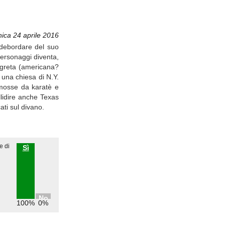
ica 24 aprile 2016
l debordare del suo
 personaggi diventa,
egreta (americana?
 una chiesa di N.Y.
 mosse da karatè e
llidire anche Texas
ati sul divano.
e di
Sì
No
100%
0%