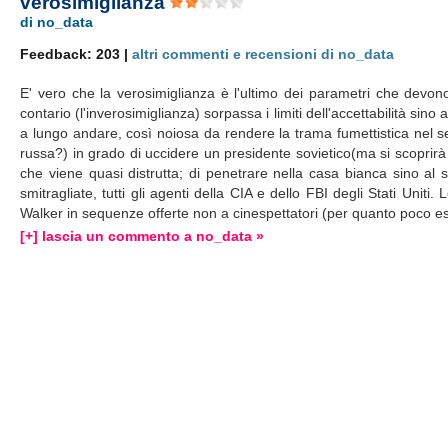
verosimiglianza
di no_data
Feedback: 203 |
altri commenti e recensioni di no_data
E' vero che la verosimiglianza è l'ultimo dei parametri che devono
contario (l'inverosimiglianza) sorpassa i limiti dell'accettabilità sin
a lungo andare, così noiosa da rendere la trama fumettistica nel
russa?) in grado di uccidere un presidente sovietico(ma si scoprirà
che viene quasi distrutta; di penetrare nella casa bianca sino al
smitragliate, tutti gli agenti della CIA e dello FBI degli Stati Uni
Walker in sequenze offerte non a cinespettatori (per quanto poco esi
[+] lascia un commento a no_data »