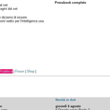
Pressbook completo
al set
agini dal set
e diciamo di essere
aomi watts per l'intelligence usa
Pubblico
|
Forum
|
Shop
|
Novità in dvd
to
giovedì 6 agosto
e vere
Il Diavolo veste Prada 2