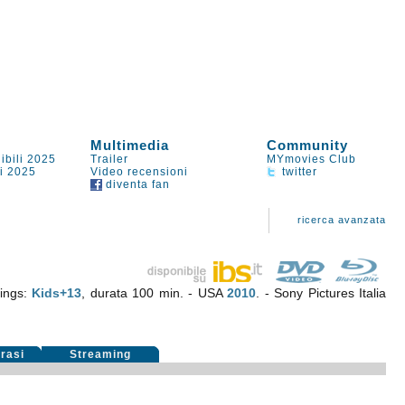
Multimedia
Community
ibili 2025
Trailer
MYmovies Club
li 2025
Video recensioni
twitter
diventa fan
ricerca avanzata
ings:
Kids+13
, durata 100 min. - USA
2010
. - Sony Pictures Italia
rasi
Streaming