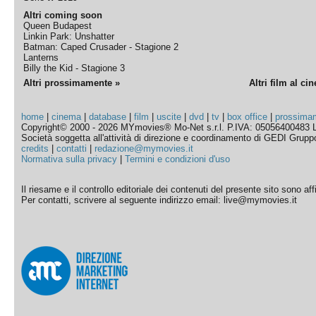
Altri coming soon
Queen Budapest
Linkin Park: Unshatter
Batman: Caped Crusader - Stagione 2
Lanterns
Billy the Kid - Stagione 3
Altri prossimamente »
Altri film al ci
home
|
cinema
|
database
|
film
|
uscite
|
dvd
|
tv
|
box office
|
prossima
Copyright© 2000 - 2026 MYmovies® Mo-Net s.r.l. P.IVA: 05056400483 L
Società soggetta all'attività di direzione e coordinamento di GEDI Gruppo E
credits
|
contatti
|
redazione@mymovies.it
Normativa sulla privacy
|
Termini e condizioni d'uso
Il riesame e il controllo editoriale dei contenuti del presente sito sono a
Per contatti, scrivere al seguente indirizzo email: live@mymovies.it