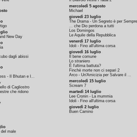
mercoledì 5 agosto
osto
Michael
giovedì 23 luglio
io
The Drama - Un Segreto è per Sempr
tigo
... che Dio perdona a tutti
Los Domingos
glio
Le Aquile della Repubblica
rand New Day
venerdì 17 luglio
io
Idoli - Fino all'ultima corsa
ia
giovedì 16 luglio
ubo dagli abissi
Il bene comune
Lo straniero
È l'ultima battuta?
io
Finchè morte non ci separi 2
Arco - Un'Amicizia per Salvare il ...
ss - Il Bhutan e l...
mercoledì 15 luglio
o
Scream 7
tello di Cagliostro
nestre che ridono
martedì 14 luglio
Lee Cronin - La mummia
Idoli - Fino all'ultima corsa
o
giovedì 2 luglio
Buen Camino
lio
o del male