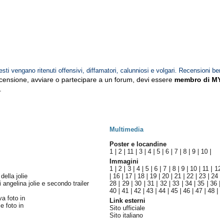
esti vengano ritenuti offensivi, diffamatori, calunniosi e volgari. Recensioni be
ecensione, avviare o partecipare a un forum, devi essere
membro di M
.
Multimedia
Poster e locandine
1
|
2
|
11
|
3
|
4
|
5
|
6
|
7
|
8
|
9
|
10
|
Immagini
1
|
2
|
3
|
4
|
5
|
6
|
7
|
8
|
9
|
10
|
11
|
1
della jolie
|
16
|
17
|
18
|
19
|
20
|
21
|
22
|
23
|
24
angelina jolie e secondo trailer
28
|
29
|
30
|
31
|
32
|
33
|
34
|
35
|
36
40
|
41
|
42
|
43
|
44
|
45
|
46
|
47
|
48
|
va foto in
Link esterni
e foto in
Sito ufficiale
Sito italiano