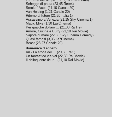
Schegge di paura
(
23,45
Rete4
)
Smokin' Aces
(
21,10
Canale 20
)
Van Helsing
(
1,21
Canale 20
)
Ritorno al futuro
(
21,20
Italia 1
)
e
Assassinio a Venezia
(
21,15
Sky Cinema 1
)
Magic Mike
(
1,30
La7Cinema
)
Per qualche dollaro ...
(
21,30
RaiTre
)
Amore, Cucina e Curry
(
21,10
Rai Movie
)
Sapore di mare
(
22,55
Sky Cinema Comedy
)
Quasi famosi
(
3,35
La7Cinema
)
Beast
(
23,27
Canale 20
)
domenica 9 agosto
Air - La storia del ...
(
20,56
Rai5
)
Un fantastico via vai
(
22,50
Rai Movie
)
Il delinquente del r...
(
21,10
Rai Movie
)