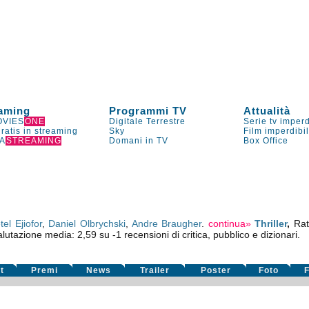
aming
Programmi TV
Attualità
VIES
ONE
Digitale Terrestre
Serie tv imperd
gratis in streaming
Sky
Film imperdibi
A
STREAMING
Domani in TV
Box Office
el Ejiofor
,
Daniel Olbrychski
,
Andre Braugher
.
continua»
Thriller
,
Rat
alutazione media:
2,59
su
-1
recensioni di critica, pubblico e dizionari.
t
Premi
News
Trailer
Poster
Foto
F