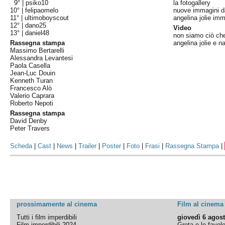
9° |
psiko10
la fotogallery
10° |
felipaomelo
nuove immagini d
11° |
ultimoboyscout
angelina jolie imm
12° |
dano25
Video
13° |
daniel48
non siamo ciò ch
Rassegna stampa
angelina jolie e n
Massimo Bertarelli
Alessandra Levantesi
Paola Casella
Jean-Luc Douin
Kenneth Turan
Francesco Alò
Valerio Caprara
Roberto Nepoti
Rassegna stampa
David Denby
Peter Travers
Scheda
|
Cast
|
News
|
Trailer
|
Poster
|
Foto
|
Frasi
|
Rassegna Stampa
|
prossimamente al cinema
Film al cinema
Tutti i film imperdibili
giovedì 6 agos
Film imperdibili 2024
Greta e le favol