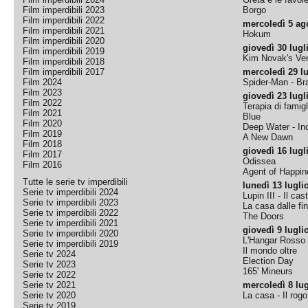
Film imperdibili 2023
Borgo
Film imperdibili 2022
mercoledì 5 ag
Film imperdibili 2021
Hokum
Film imperdibili 2020
giovedì 30 lugl
Film imperdibili 2019
Kim Novak's Ver
Film imperdibili 2018
Film imperdibili 2017
mercoledì 29 lu
Film 2024
Spider-Man - B
Film 2023
giovedì 23 lugl
Film 2022
Terapia di famigl
Film 2021
Blue
Film 2020
Deep Water - Inc
Film 2019
A New Dawn
Film 2018
giovedì 16 lugl
Film 2017
Odissea
Film 2016
Agent of Happine
Tutte le serie tv imperdibili
lunedì 13 lugli
Serie tv imperdibili 2024
Lupin III - Il cas
Serie tv imperdibili 2023
La casa dalle fi
Serie tv imperdibili 2022
The Doors
Serie tv imperdibili 2021
giovedì 9 lugli
Serie tv imperdibili 2020
L'Hangar Rosso
Serie tv imperdibili 2019
Il mondo oltre
Serie tv 2024
Election Day
Serie tv 2023
165' Mineurs
Serie tv 2022
Serie tv 2021
mercoledì 8 lug
Serie tv 2020
La casa - Il rog
Serie tv 2019