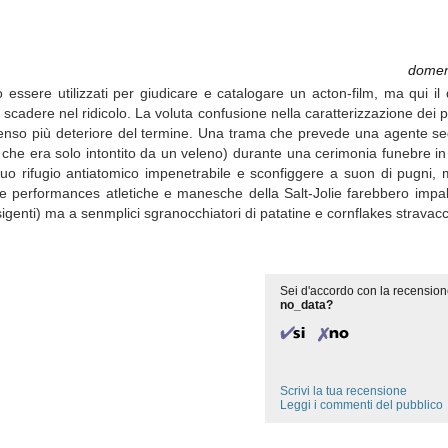
domen
 essere utilizzati per giudicare e catalogare un acton-film, ma qui i
o a scadere nel ridicolo. La voluta confusione nella caratterizzazione dei
 senso più deteriore del termine. Una trama che prevede una agente s
 che era solo intontito da un veleno) durante una cerimonia funebre in
 suo rifugio antiatomico impenetrabile e sconfiggere a suon di pugni,
ti. Le performances atletiche e manesche della Salt-Jolie farebbero impa
genti) ma a senmplici sgranocchiatori di patatine e cornflakes stravacc
Sei d'accordo con la recension
no_data?
Scrivi la tua recensione
Leggi i commenti del pubblico