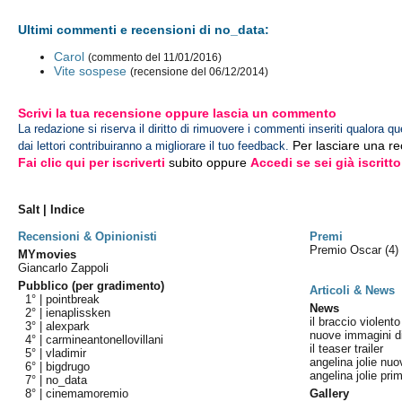
Ultimi commenti e recensioni di no_data:
Carol
(commento del 11/01/2016)
Vite sospese
(recensione del 06/12/2014)
Scrivi la tua recensione oppure lascia un commento
La redazione si riserva il diritto di rimuovere i commenti inseriti qualora qu
Per lasciare una r
dai lettori contribuiranno a migliorare il tuo feedback.
Fai clic qui per iscriverti
subito oppure
Accedi se sei già iscritto
Salt | Indice
Recensioni & Opinionisti
Premi
Premio Oscar
(4)
MYmovies
Giancarlo Zappoli
Pubblico (per gradimento)
Articoli & News
1° |
pointbreak
News
2° |
ienaplissken
il braccio violento 
3° |
alexpark
nuove immagini di 
4° |
carmineantonellovillani
il teaser trailer
5° |
vladimir
angelina jolie nuo
6° |
bigdrugo
angelina jolie prim
7° |
no_data
8° |
cinemamoremio
Gallery