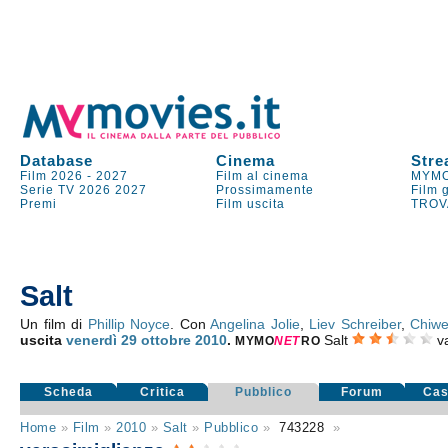
Database
Cinema
Stre
Film 2026
-
2027
Film al cinema
MYMO
Serie TV
2026
2027
Prossimamente
Film 
Premi
Film uscita
TROV
Salt
Un film di
Phillip Noyce
. Con
Angelina Jolie
,
Liev Schreiber
,
Chiwet
uscita
venerdì 29
ottobre 2010
.
Salt
v
MYMO
NE
T
RO
Scheda
Critica
Pubblico
Forum
Cas
Home
»
Film
»
2010
»
Salt
»
Pubblico
»
743228
»