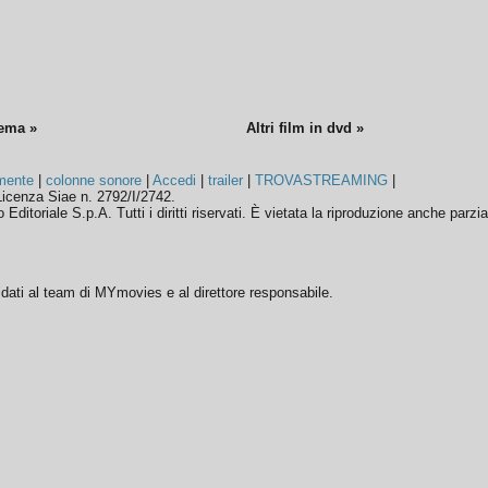
nema »
Altri film in dvd »
mente
|
colonne sonore
|
Accedi
|
trailer
|
TROVASTREAMING
|
icenza Siae n. 2792/I/2742.
ditoriale S.p.A. Tutti i diritti riservati. È vietata la riproduzione anche parzia
ffidati al team di MYmovies e al direttore responsabile.