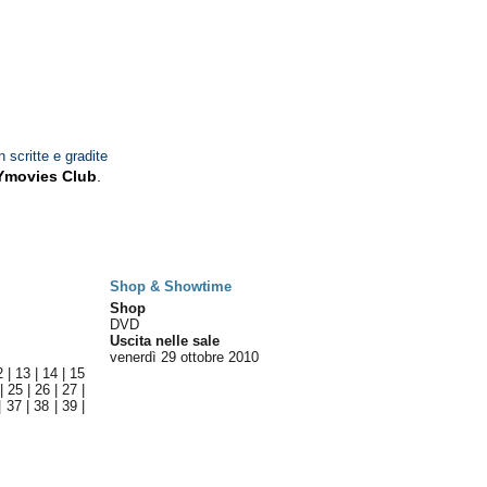
n scritte e gradite
Ymovies Club
.
Shop & Showtime
Shop
DVD
Uscita nelle sale
venerdì 29
ottobre 2010
2
|
13
|
14
|
15
|
25
|
26
|
27
|
|
37
|
38
|
39
|