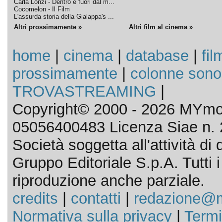
Carla Lonzi - Dentro e fuori dal m...
Cocomelon - Il Film
L'assurda storia della Gialappa's ...
Altri prossimamente »
Altri film al cinema »
home
|
cinema
|
database
|
fil
prossimamente
|
colonne sono
TROVASTREAMING
|
Copyright© 2000 - 2026 MYmov
05056400483 Licenza Siae n. 
Società soggetta all'attività d
Gruppo Editoriale S.p.A. Tutti i d
riproduzione anche parziale.
credits
|
contatti
|
redazione@m
Normativa sulla privacy
|
Termi