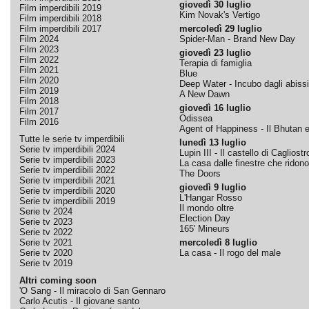
giovedì 30 luglio
Film imperdibili 2019
Kim Novak's Vertigo
Film imperdibili 2018
Film imperdibili 2017
mercoledì 29 luglio
Film 2024
Spider-Man - Brand New Day
Film 2023
giovedì 23 luglio
Film 2022
Terapia di famiglia
Film 2021
Blue
Film 2020
Deep Water - Incubo dagli abissi
Film 2019
A New Dawn
Film 2018
giovedì 16 luglio
Film 2017
Odissea
Film 2016
Agent of Happiness - Il Bhutan e 
Tutte le serie tv imperdibili
lunedì 13 luglio
Serie tv imperdibili 2024
Lupin III - Il castello di Cagliostr
Serie tv imperdibili 2023
La casa dalle finestre che ridono
Serie tv imperdibili 2022
The Doors
Serie tv imperdibili 2021
giovedì 9 luglio
Serie tv imperdibili 2020
L'Hangar Rosso
Serie tv imperdibili 2019
Il mondo oltre
Serie tv 2024
Election Day
Serie tv 2023
165' Mineurs
Serie tv 2022
Serie tv 2021
mercoledì 8 luglio
Serie tv 2020
La casa - Il rogo del male
Serie tv 2019
Altri coming soon
'O Sang - Il miracolo di San Gennaro
Carlo Acutis - Il giovane santo