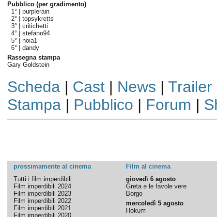
Pubblico (per gradimento)
1° |
purplerain
2° |
topsykretts
3° |
critichetti
4° |
stefano94
5° |
noia1
6° |
dandy
Rassegna stampa
Gary Goldstein
Scheda
|
Cast
|
News
|
Trailer
Stampa
|
Pubblico
|
Forum
|
S
prossimamente al cinema
Film al cinema
Tutti i film imperdibili
giovedì 6 agosto
Film imperdibili 2024
Greta e le favole vere
Film imperdibili 2023
Borgo
Film imperdibili 2022
mercoledì 5 agosto
Film imperdibili 2021
Hokum
Film imperdibili 2020