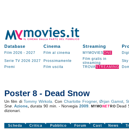
Database
Cinema
Streaming
Pr
Film 2026
-
2027
Film al cinema
MYMOVIES
ONE
Digi
Film gratis in
Serie TV
2026
2027
Prossimamente
Sky
streaming
Premi
Film uscita
TROVA
STREAMING
Dom
Poster 8 - Dead Snow
Un film di
Tommy Wirkola
. Con
Charlotte Frogner
,
Ørjan Gamst
,
S
Snø
.
Azione
,
durata 90 min. - Norvegia
2009
.
Dead 
MYMO
NE
T
RO
dizionari.
Scheda
Critica
Pubblico
Forum
Cast
News
T