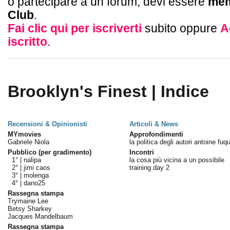
o partecipare a un forum, devi essere
mem
Club
.
Fai clic qui per iscriverti
subito oppure
A
iscritto
.
Brooklyn's Finest | Indice
Recensioni & Opinionisti
Articoli & News
MYmovies
Approfondimenti
Gabriele Niola
la politica degli autori antoine fuq
Pubblico (per gradimento)
Incontri
1° |
nalipa
la cosa più vicina a un possibile
2° |
jimi caos
training day 2
3° |
molenga
4° |
dano25
Rassegna stampa
Trymaine Lee
Betsy Sharkey
Jacques Mandelbaum
Rassegna stampa