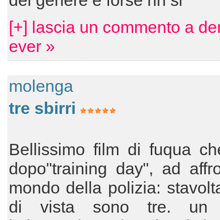
del genere e forse nn sl
[+] lascia un commento a den
ever »
molenga
tre sbirri
Bellissimo film di fuqua ch
dopo"training day", ad affro
mondo della polizia: stavolta
di vista sono tre. un 