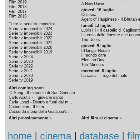
Film 2019
A New Dawn
Film 2018
giovedì 16 luglio
Film 2017
Odissea
Film 2016
Agent of Happiness - Il Bhutan e 
Tutte le serie tv imperdibili
lunedì 13 luglio
Serie tv imperdibili 2024
Lupin III - Il castello di Cagliostr
Serie tv imperdibili 2023
La casa dalle finestre che ridono
Serie tv imperdibili 2022
The Doors
Serie tv imperdibili 2021
giovedì 9 luglio
Serie tv imperdibili 2020
L'Hangar Rosso
Serie tv imperdibili 2019
Il mondo oltre
Serie tv 2024
Election Day
Serie tv 2023
165' Mineurs
Serie tv 2022
Serie tv 2021
mercoledì 8 luglio
Serie tv 2020
La casa - Il rogo del male
Serie tv 2019
Altri coming soon
'O Sang - Il miracolo di San Gennaro
Carlo Acutis - Il giovane santo
Carla Lonzi - Dentro e fuori dal m...
Cocomelon - Il Film
L'assurda storia della Gialappa's ...
Altri prossimamente »
Altri film al cinema »
home
|
cinema
|
database
|
fil