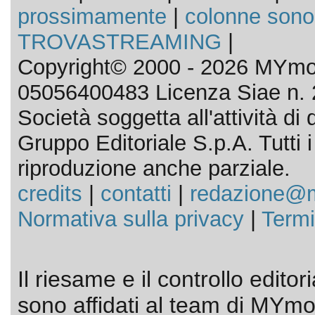
prossimamente
|
colonne sono
TROVASTREAMING
|
Copyright© 2000 - 2026 MYmov
05056400483 Licenza Siae n. 
Società soggetta all'attività d
Gruppo Editoriale S.p.A. Tutti i d
riproduzione anche parziale.
credits
|
contatti
|
redazione@m
Normativa sulla privacy
|
Termi
Il riesame e il controllo editor
sono affidati al team di MYmov