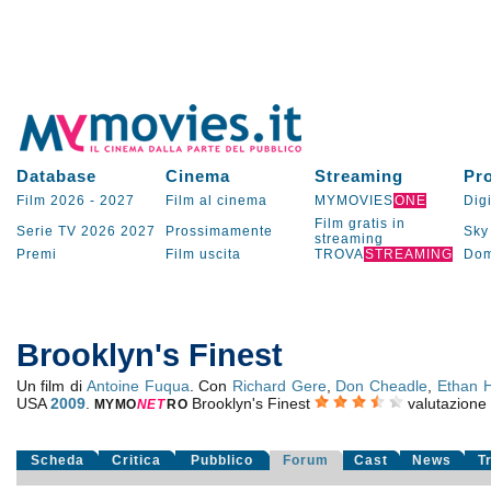
Database
Cinema
Streaming
Pr
Film 2026
-
2027
Film al cinema
MYMOVIES
ONE
Digi
Film gratis in
Serie TV
2026
2027
Prossimamente
Sky
streaming
Premi
Film uscita
TROVA
STREAMING
Dom
Brooklyn's Finest
Un film di
Antoine Fuqua
. Con
Richard Gere
,
Don Cheadle
,
Ethan 
USA
2009
.
Brooklyn's Finest
valutazione
MYMO
NE
T
RO
Scheda
Critica
Pubblico
Forum
Cast
News
T