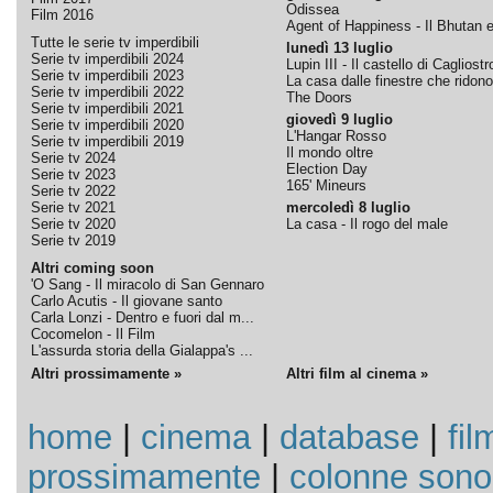
Odissea
Film 2016
Agent of Happiness - Il Bhutan e 
Tutte le serie tv imperdibili
lunedì 13 luglio
Serie tv imperdibili 2024
Lupin III - Il castello di Cagliostr
Serie tv imperdibili 2023
La casa dalle finestre che ridono
Serie tv imperdibili 2022
The Doors
Serie tv imperdibili 2021
giovedì 9 luglio
Serie tv imperdibili 2020
L'Hangar Rosso
Serie tv imperdibili 2019
Il mondo oltre
Serie tv 2024
Election Day
Serie tv 2023
165' Mineurs
Serie tv 2022
Serie tv 2021
mercoledì 8 luglio
Serie tv 2020
La casa - Il rogo del male
Serie tv 2019
Altri coming soon
'O Sang - Il miracolo di San Gennaro
Carlo Acutis - Il giovane santo
Carla Lonzi - Dentro e fuori dal m...
Cocomelon - Il Film
L'assurda storia della Gialappa's ...
Altri prossimamente »
Altri film al cinema »
home
|
cinema
|
database
|
fil
prossimamente
|
colonne sono