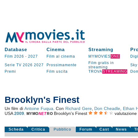
Database
Cinema
Streaming
Pr
Film 2026
-
2027
Film al cinema
MYMOVIES
ONE
Digi
Film gratis in
Serie TV
2026
2027
Prossimamente
Sky
streaming
Premi
Film uscita
TROVA
STREAMING
Dom
Brooklyn's Finest
Un film di
Antoine Fuqua
. Con
Richard Gere
,
Don Cheadle
,
Ethan 
USA
2009
.
Brooklyn's Finest
valutazione
MYMO
NE
T
RO
Scheda
Critica
Pubblico
Forum
Cast
News
T