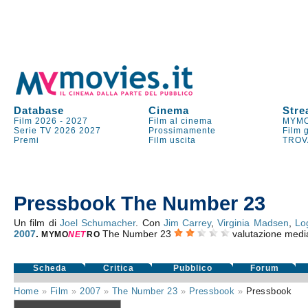
Database
Cinema
Stre
Film 2026
-
2027
Film al cinema
MYMO
Serie TV
2026
2027
Prossimamente
Film 
Premi
Film uscita
TROV
Pressbook The Number 23
Un film di
Joel Schumacher
. Con
Jim Carrey
,
Virginia Madsen
,
Lo
2007
.
The Number 23
valutazione medi
MYMO
NE
T
RO
Scheda
Critica
Pubblico
Forum
Home
»
Film
»
2007
»
The Number 23
»
Pressbook
»
Pressbook