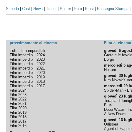
Scheda
|
Cast
|
News
|
Trailer
|
Poster
|
Foto
|
Frasi
|
Rassegna Stampa
|
prossimamente al cinema
Film al cinema
Tutti i film imperdibili
giovedì 6 agos
Film imperdibili 2024
Greta e le favol
Film imperdibili 2023
Borgo
Film imperdibili 2022
mercoledì 5 ag
Film imperdibili 2021
Hokum
Film imperdibili 2020
giovedì 30 lugl
Film imperdibili 2019
Kim Novak's Ver
Film imperdibili 2018
Film imperdibili 2017
mercoledì 29 lu
Film 2024
Spider-Man - B
Film 2023
giovedì 23 lugl
Film 2022
Terapia di famigl
Film 2021
Blue
Film 2020
Deep Water - Inc
Film 2019
A New Dawn
Film 2018
giovedì 16 lugl
Film 2017
Odissea
Film 2016
Agent of Happine