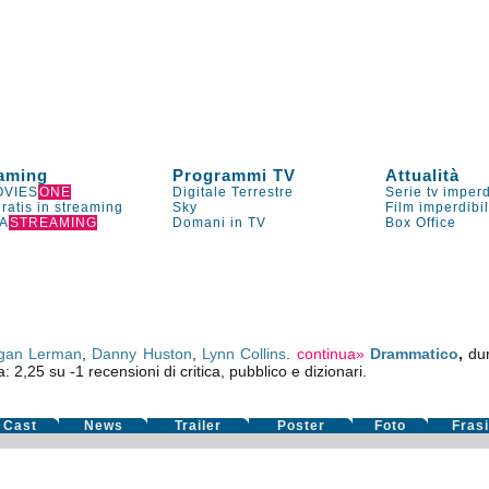
aming
Programmi TV
Attualità
VIES
ONE
Digitale Terrestre
Serie tv imperd
gratis in streaming
Sky
Film imperdibi
A
STREAMING
Domani in TV
Box Office
gan Lerman
,
Danny Huston
,
Lynn Collins
.
continua»
Drammatico
,
du
a:
2,25
su
-1
recensioni di critica, pubblico e dizionari.
Cast
News
Trailer
Poster
Foto
Fras