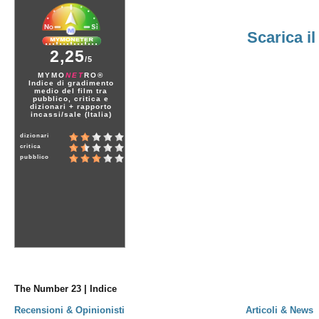
Scarica i
2,25
/5
MYMO
NET
RO®
Indice di gradimento
medio del film tra
pubblico, critica e
dizionari + rapporto
incassi/sale (Italia)
dizionari
critica
pubblico
The Number 23 | Indice
Recensioni & Opinionisti
Articoli & News