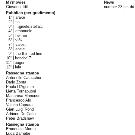
MYmovies
News
Giovanni Idili
number 23 jim dà 
Pubblico (per gradimento)
1° |
araxe
2° |
tia
3° |
.::gioele.stella::.
4° |
emanuele
5° |
helmer
6° |
vi3x
7° |
vales.
8° |
anele
9° |
the thin red line
10° |
kondor17
11° |
eugen
12° |
iaia
Rassegna stampa
Antonello Catacchio
Dario Zonta
Paolo D'Agostini
Lietta Tornabuoni
Mariarosa Mancuso
Francesco Alò
Valerio Caprara
Gian Luigi Rondi
Adriano De Carlo
Peter Bradshaw
Rassegna stampa
Emanuela Martini
Luca Barnabé