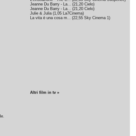
Jeanne Du Barry - La...
(
21,20
Cielo
)
Jeanne Du Barry - La...
(
21,20
Cielo
)
Julie & Julia
(
1,05
La7Cinema
)
La vita è una cosa m...
(
22,55
Sky Cinema 1
)
Altri film in tv »
le.