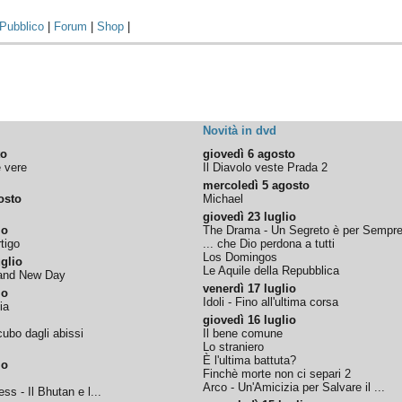
Pubblico
|
Forum
|
Shop
|
Novità in dvd
to
giovedì 6 agosto
e vere
Il Diavolo veste Prada 2
mercoledì 5 agosto
osto
Michael
giovedì 23 luglio
io
The Drama - Un Segreto è per Sempr
tigo
... che Dio perdona a tutti
Los Domingos
glio
Le Aquile della Repubblica
rand New Day
venerdì 17 luglio
io
Idoli - Fino all'ultima corsa
ia
giovedì 16 luglio
ubo dagli abissi
Il bene comune
Lo straniero
È l'ultima battuta?
io
Finchè morte non ci separi 2
Arco - Un'Amicizia per Salvare il ...
ss - Il Bhutan e l...