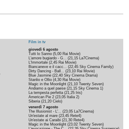
Film in tv
giovedì 6 agosto
Tutti lo Sanno
(
5,00
Rai Movie
)
L'amore bugiardo - G...
(
21,15
La7Cinema
)
L'Immortale
(
2,45
Rai Movie
)
Biancaneve e il cacc...
(
22,45
Sky Cinema Family
)
Dirty Dancing - Ball...
(
23,10
Rai Movie
)
e
Blue Jasmine
(
22,40
Sky Cinema Drama
)
Stanlio e Ollio
(
4,30
Rai Movie
)
Magic in the Moonlight
(
21,10
Twenty Seven
)
Andiamo a quel paese
(
21,15
Sky Cinema 1
)
La tempesta perfetta
(
21,25
Iris
)
American Pie 2
(
23,05
Italia 2
)
Siberia
(
21,20
Cielo
)
venerdì 7 agosto
The Illusionist - L'...
(
23,05
La7Cinema
)
Un'estate al mare
(
23,45
Rete4
)
Un'estate ai Caraibi
(
21,30
Rete4
)
Magic in the Moonlight
(
23,02
Twenty Seven
)
L'evocazione - The C...
(
22,35
Sky Cinema Suspence
)