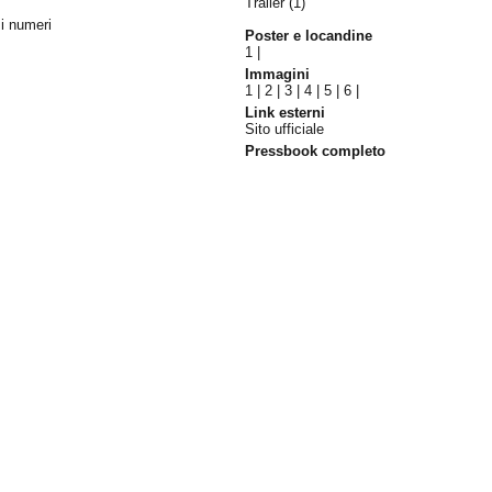
Trailer (1)
i numeri
Poster e locandine
1
|
Immagini
1
|
2
|
3
|
4
|
5
|
6
|
Link esterni
Sito ufficiale
Pressbook completo