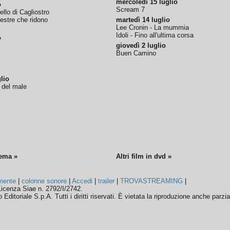
mercoledì 15 luglio
o
Scream 7
tello di Cagliostro
nestre che ridono
martedì 14 luglio
Lee Cronin - La mummia
Idoli - Fino all'ultima corsa
o
giovedì 2 luglio
Buen Camino
lio
o del male
nema »
Altri film in dvd »
mente
|
colonne sonore
|
Accedi
|
trailer
|
TROVASTREAMING
|
icenza Siae n. 2792/I/2742.
ditoriale S.p.A. Tutti i diritti riservati. È vietata la riproduzione anche parzia