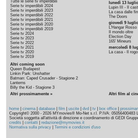
Tutte le serie tv imperdibili
lunedì 13 lugli
Serie tv imperdibili 2024
Lupin III - Il cas
Serie tv imperdibili 2023
La casa dalle fi
Serie tv imperdibili 2022
The Doors
Serie tv imperdibili 2021
giovedì 9 lugli
Serie tv imperdibili 2020
L'Hangar Rosso
Serie tv imperdibili 2019
Il mondo oltre
Serie tv 2024
Election Day
Serie tv 2023
165' Mineurs
Serie tv 2022
Serie tv 2021
mercoledì 8 lug
Serie tv 2020
La casa - Il rog
Serie tv 2019
Altri coming soon
Queen Budapest
Linkin Park: Unshatter
Batman: Caped Crusader - Stagione 2
Lanterns
Billy the Kid - Stagione 3
Altri prossimamente »
Altri film al ci
home
|
cinema
|
database
|
film
|
uscite
|
dvd
|
tv
|
box office
|
prossima
Copyright© 2000 - 2026 MYmovies® Mo-Net s.r.l. P.IVA: 05056400483 L
Società soggetta all'attività di direzione e coordinamento di GEDI Gruppo E
credits
|
contatti
|
redazione@mymovies.it
Normativa sulla privacy
|
Termini e condizioni d'uso