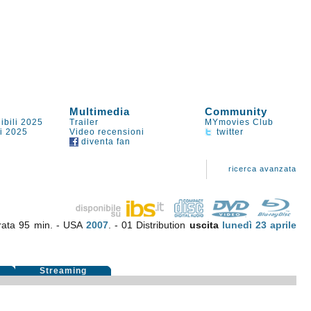
Multimedia
Community
ibili 2025
Trailer
MYmovies Club
li 2025
Video recensioni
twitter
diventa fan
ricerca avanzata
rata 95 min. - USA
2007
. - 01 Distribution
uscita
lunedì 23
aprile
i
Streaming