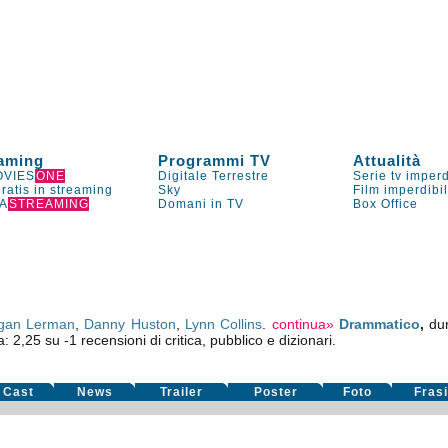
aming
Programmi TV
Attualità
VIES
ONE
Digitale Terrestre
Serie tv imperd
gratis in streaming
Sky
Film imperdibi
A
STREAMING
Domani in TV
Box Office
gan Lerman
,
Danny Huston
,
Lynn Collins
.
continua»
Drammatico
,
du
a:
2,25
su
-1
recensioni di critica, pubblico e dizionari.
Cast
News
Trailer
Poster
Foto
Fras