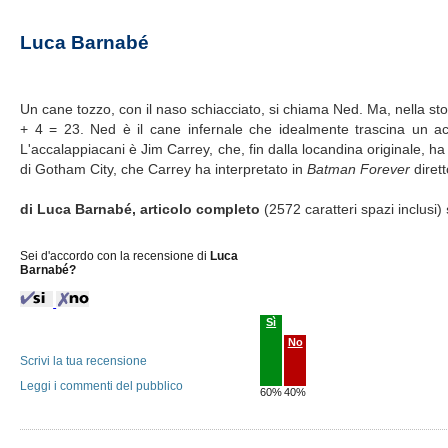
Luca Barnabé
Un cane tozzo, con il naso schiacciato, si chiama Ned. Ma, nella stori
+ 4 = 23. Ned è il cane infernale che idealmente trascina un acca
L'accalappiacani è Jim Carrey, che, fin dalla locandina originale, ha 
di Gotham City, che Carrey ha interpretato in
Batman Forever
dirett
di Luca Barnabé, articolo completo
(2572 caratteri spazi inclusi)
Sei d'accordo con la recensione di
Luca
Barnabé?
Sì
No
Scrivi la tua recensione
Leggi i commenti del pubblico
60%
40%