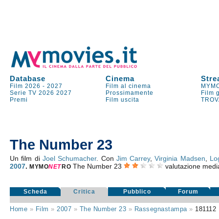
Database
Cinema
Stre
Film 2026
-
2027
Film al cinema
MYMO
Serie TV
2026
2027
Prossimamente
Film 
Premi
Film uscita
TROV
The Number 23
Un film di
Joel Schumacher
. Con
Jim Carrey
,
Virginia Madsen
,
Lo
2007
.
The Number 23
valutazione medi
MYMO
NE
T
RO
Scheda
Critica
Pubblico
Forum
Home
»
Film
»
2007
»
The Number 23
»
Rassegnastampa
»
181112