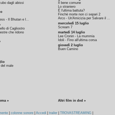
ubo dagli abissi
Il bene comune
Lo straniero
È l'ultima battuta?
io
Finchè morte non ci separi 2
Arco - Un'Amicizia per Salvare il ...
ss - Il Bhutan e l...
mercoledì 15 luglio
o
Scream 7
tello di Cagliostro
nestre che ridono
martedì 14 luglio
Lee Cronin - La mummia
Idoli - Fino all'ultima corsa
o
giovedì 2 luglio
Buen Camino
lio
o del male
nema »
Altri film in dvd »
mente
|
colonne sonore
|
Accedi
|
trailer
|
TROVASTREAMING
|