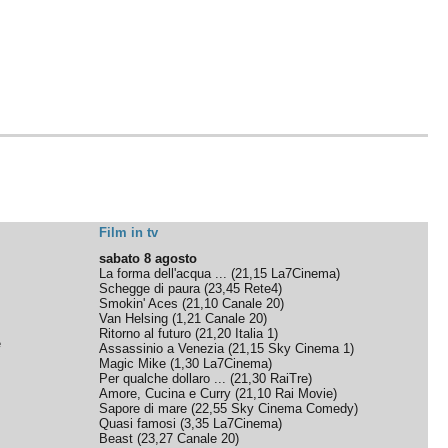
Film in tv
sabato 8 agosto
La forma dell'acqua ...
(
21,15
La7Cinema
)
Schegge di paura
(
23,45
Rete4
)
Smokin' Aces
(
21,10
Canale 20
)
Van Helsing
(
1,21
Canale 20
)
Ritorno al futuro
(
21,20
Italia 1
)
e
Assassinio a Venezia
(
21,15
Sky Cinema 1
)
Magic Mike
(
1,30
La7Cinema
)
Per qualche dollaro ...
(
21,30
RaiTre
)
Amore, Cucina e Curry
(
21,10
Rai Movie
)
Sapore di mare
(
22,55
Sky Cinema Comedy
)
Quasi famosi
(
3,35
La7Cinema
)
Beast
(
23,27
Canale 20
)