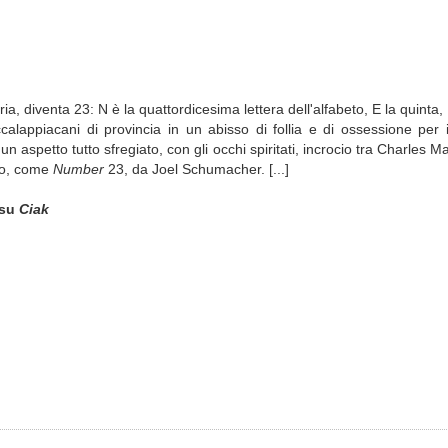
a, diventa 23: N è la quattordicesima lettera dell'alfabeto, E la quinta,
lappiacani di provincia in un abisso di follia e di ossessione per i
un aspetto tutto sfregiato, con gli occhi spiritati, incrocio tra Charles 
o,
come
Number
23, da Joel Schumacher. [...]
su
Ciak