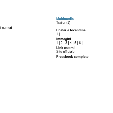
Multimedia
Trailer (1)
i numeri
Poster e locandine
1
|
Immagini
1
|
2
|
3
|
4
|
5
|
6
|
Link esterni
Sito ufficiale
Pressbook completo