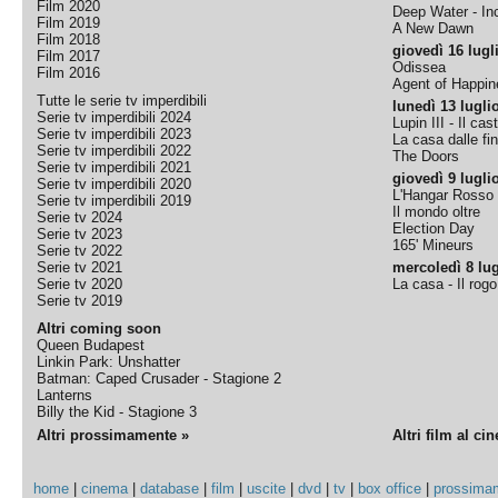
Film 2020
Deep Water - Inc
Film 2019
A New Dawn
Film 2018
giovedì 16 lugl
Film 2017
Odissea
Film 2016
Agent of Happine
Tutte le serie tv imperdibili
lunedì 13 lugli
Serie tv imperdibili 2024
Lupin III - Il cas
Serie tv imperdibili 2023
La casa dalle fi
Serie tv imperdibili 2022
The Doors
Serie tv imperdibili 2021
giovedì 9 lugli
Serie tv imperdibili 2020
L'Hangar Rosso
Serie tv imperdibili 2019
Il mondo oltre
Serie tv 2024
Election Day
Serie tv 2023
165' Mineurs
Serie tv 2022
Serie tv 2021
mercoledì 8 lug
Serie tv 2020
La casa - Il rog
Serie tv 2019
Altri coming soon
Queen Budapest
Linkin Park: Unshatter
Batman: Caped Crusader - Stagione 2
Lanterns
Billy the Kid - Stagione 3
Altri prossimamente »
Altri film al ci
home
|
cinema
|
database
|
film
|
uscite
|
dvd
|
tv
|
box office
|
prossima