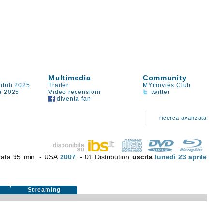
Multimedia
Community
ibili 2025
Trailer
MYmovies Club
li 2025
Video recensioni
twitter
diventa fan
ricerca avanzata
rata 95 min. - USA
2007
. - 01 Distribution
uscita
lunedì 23
aprile
i
Streaming