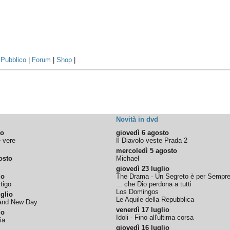
|
Pubblico
|
Forum
|
Shop
|
Novità in dvd
to
giovedì 6 agosto
e vere
Il Diavolo veste Prada 2
mercoledì 5 agosto
osto
Michael
giovedì 23 luglio
io
The Drama - Un Segreto è per Sempr
tigo
... che Dio perdona a tutti
Los Domingos
glio
Le Aquile della Repubblica
rand New Day
venerdì 17 luglio
io
Idoli - Fino all'ultima corsa
ia
giovedì 16 luglio