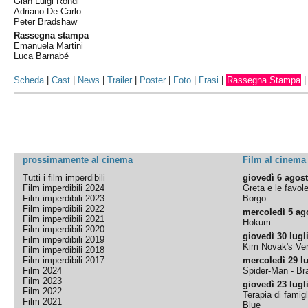
Gian Luigi Rondi
Adriano De Carlo
Peter Bradshaw
Rassegna stampa
Emanuela Martini
Luca Barnabé
Scheda
|
Cast
|
News
|
Trailer
|
Poster
|
Foto
|
Frasi
|
Rassegna Stampa
prossimamente al cinema
Film al cinema
Tutti i film imperdibili
giovedì 6 agos
Film imperdibili 2024
Greta e le favol
Film imperdibili 2023
Borgo
Film imperdibili 2022
mercoledì 5 ag
Film imperdibili 2021
Hokum
Film imperdibili 2020
giovedì 30 lugl
Film imperdibili 2019
Kim Novak's Ver
Film imperdibili 2018
Film imperdibili 2017
mercoledì 29 lu
Film 2024
Spider-Man - B
Film 2023
giovedì 23 lugl
Film 2022
Terapia di famigl
Film 2021
Blue