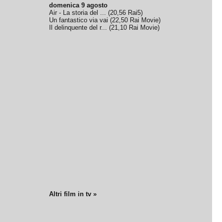
domenica 9 agosto
Air - La storia del ...
(
20,56
Rai5
)
Un fantastico via vai
(
22,50
Rai Movie
)
Il delinquente del r...
(
21,10
Rai Movie
)
Altri film in tv »