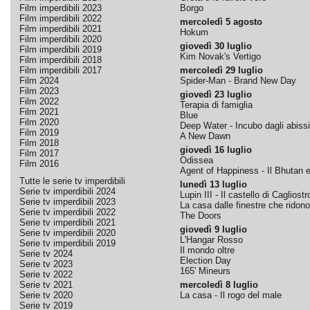
Film imperdibili 2023
Borgo
Film imperdibili 2022
mercoledì 5 agosto
Film imperdibili 2021
Hokum
Film imperdibili 2020
giovedì 30 luglio
Film imperdibili 2019
Kim Novak's Vertigo
Film imperdibili 2018
Film imperdibili 2017
mercoledì 29 luglio
Film 2024
Spider-Man - Brand New Day
Film 2023
giovedì 23 luglio
Film 2022
Terapia di famiglia
Film 2021
Blue
Film 2020
Deep Water - Incubo dagli abissi
Film 2019
A New Dawn
Film 2018
giovedì 16 luglio
Film 2017
Odissea
Film 2016
Agent of Happiness - Il Bhutan e 
Tutte le serie tv imperdibili
lunedì 13 luglio
Serie tv imperdibili 2024
Lupin III - Il castello di Cagliostr
Serie tv imperdibili 2023
La casa dalle finestre che ridono
Serie tv imperdibili 2022
The Doors
Serie tv imperdibili 2021
giovedì 9 luglio
Serie tv imperdibili 2020
L'Hangar Rosso
Serie tv imperdibili 2019
Il mondo oltre
Serie tv 2024
Election Day
Serie tv 2023
165' Mineurs
Serie tv 2022
Serie tv 2021
mercoledì 8 luglio
Serie tv 2020
La casa - Il rogo del male
Serie tv 2019