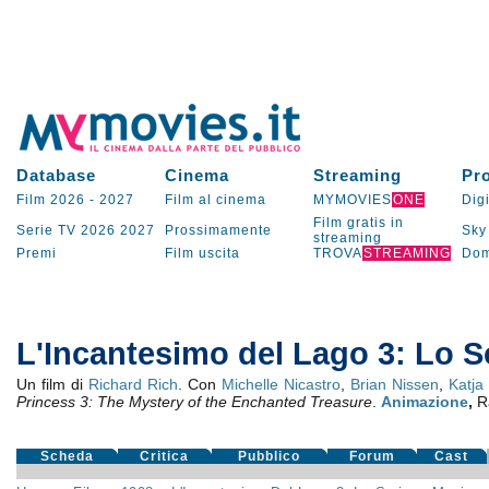
Database
Cinema
Streaming
Pr
Film 2026
-
2027
Film al cinema
MYMOVIES
ONE
Digi
Film gratis in
Serie TV
2026
2027
Prossimamente
Sky
streaming
Premi
Film uscita
TROVA
STREAMING
Dom
L'Incantesimo del Lago 3: Lo 
Un film di
Richard Rich
. Con
Michelle Nicastro
,
Brian Nissen
,
Katja
Princess 3: The Mystery of the Enchanted Treasure
.
Animazione
,
R
Scheda
Critica
Pubblico
Forum
Cast