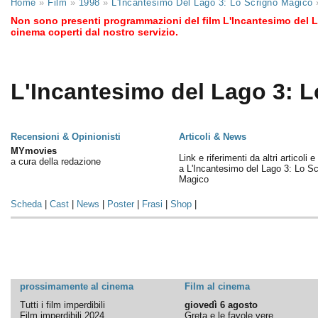
Home
»
Film
»
1998
»
L'Incantesimo Del Lago 3: Lo Scrigno Magico
Non sono presenti programmazioni del film L'Incantesimo del 
cinema coperti dal nostro servizio.
L'Incantesimo del Lago 3: L
Recensioni & Opinionisti
Articoli & News
MYmovies
Link e riferimenti da altri articoli 
a cura della redazione
a L'Incantesimo del Lago 3: Lo Sc
Magico
Scheda
|
Cast
|
News
|
Poster
|
Frasi
|
Shop
|
prossimamente al cinema
Film al cinema
Tutti i film imperdibili
giovedì 6 agosto
Film imperdibili 2024
Greta e le favole vere