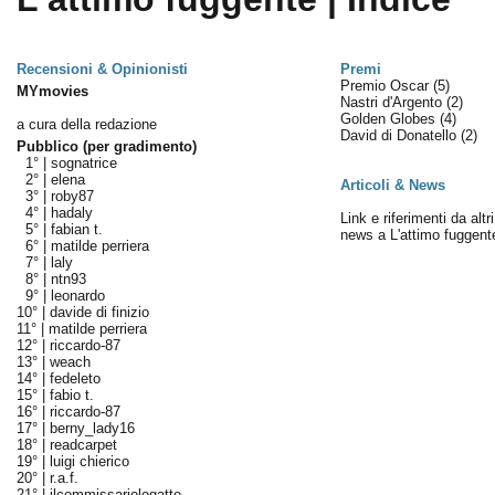
Recensioni & Opinionisti
Premi
Premio Oscar
(5)
MYmovies
Nastri d'Argento
(2)
Golden Globes
(4)
a cura della redazione
David di Donatello
(2)
Pubblico (per gradimento)
1° |
sognatrice
2° |
elena
Articoli & News
3° |
roby87
4° |
hadaly
Link e riferimenti da altri
5° |
fabian t.
news a L'attimo fuggent
6° |
matilde perriera
7° |
laly
8° |
ntn93
9° |
leonardo
10° |
davide di finizio
11° |
matilde perriera
12° |
riccardo-87
13° |
weach
14° |
fedeleto
15° |
fabio t.
16° |
riccardo-87
17° |
berny_lady16
18° |
readcarpet
19° |
luigi chierico
20° |
r.a.f.
21° |
ilcommissariologatto