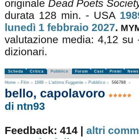
originale
Dead Poets Societ
durata 128 min. - USA
198
lunedì 1
febbraio 2027
.
MY
valutazione media:
4,12
su
dizionari.
Scheda
Critica
Pubblico
Forum
Cast
Premi
News
Home
»
Film
»
1989
»
L'attimo Fuggente
»
Pubblico
»
566798
»
bello, capolavoro
di ntn93
Feedback: 414 |
altri comm