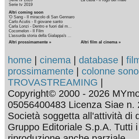
Serie tv 2019
Altri coming soon
'O Sang - Il miracolo di San Gennaro
Carlo Acutis - Il giovane santo
Carla Lonzi - Dentro e fuori dal m...
Cocomelon - Il Film
L'assurda storia della Gialappa's ...
Altri prossimamente »
Altri film al cinema »
home
|
cinema
|
database
|
fil
prossimamente
|
colonne sono
TROVASTREAMING
|
Copyright© 2000 - 2026 MYmov
05056400483 Licenza Siae n. 
Società soggetta all'attività d
Gruppo Editoriale S.p.A. Tutti i d
riproduzione anche parziale.