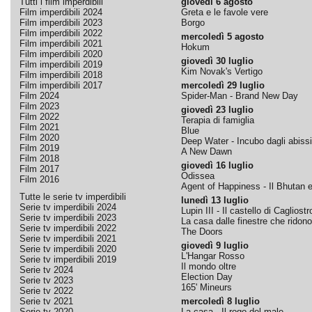
Tutti i film imperdibili
giovedì 6 agosto
Film imperdibili 2024
Greta e le favole vere
Film imperdibili 2023
Borgo
Film imperdibili 2022
mercoledì 5 agosto
Film imperdibili 2021
Hokum
Film imperdibili 2020
giovedì 30 luglio
Film imperdibili 2019
Kim Novak's Vertigo
Film imperdibili 2018
Film imperdibili 2017
mercoledì 29 luglio
Film 2024
Spider-Man - Brand New Day
Film 2023
giovedì 23 luglio
Film 2022
Terapia di famiglia
Film 2021
Blue
Film 2020
Deep Water - Incubo dagli abissi
Film 2019
A New Dawn
Film 2018
giovedì 16 luglio
Film 2017
Odissea
Film 2016
Agent of Happiness - Il Bhutan e 
Tutte le serie tv imperdibili
lunedì 13 luglio
Serie tv imperdibili 2024
Lupin III - Il castello di Cagliostr
Serie tv imperdibili 2023
La casa dalle finestre che ridono
Serie tv imperdibili 2022
The Doors
Serie tv imperdibili 2021
giovedì 9 luglio
Serie tv imperdibili 2020
L'Hangar Rosso
Serie tv imperdibili 2019
Il mondo oltre
Serie tv 2024
Election Day
Serie tv 2023
165' Mineurs
Serie tv 2022
Serie tv 2021
mercoledì 8 luglio
Serie tv 2020
La casa - Il rogo del male