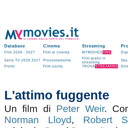
Database
Cinema
Streaming
Pr
Film 2026
-
2027
Film al cinema
MYMOVIES
ONE
Digi
Film gratis in
Serie TV
2026
2027
Prossimamente
Sky
streaming
Premi
Film uscita
TROVA
STREAMING
Dom
L'attimo fuggente
Un film di
Peter Weir
. C
Norman Lloyd
,
Robert S