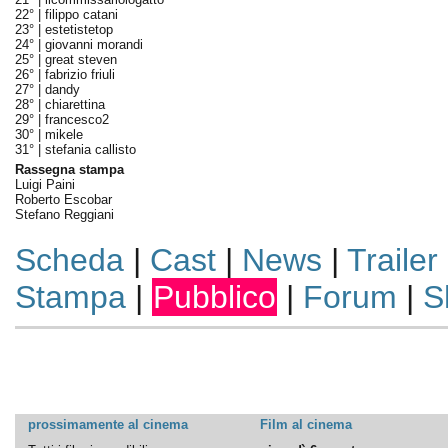
22° |
filippo catani
23° |
estetistetop
24° |
giovanni morandi
25° |
great steven
26° |
fabrizio friuli
27° |
dandy
28° |
chiarettina
29° |
francesco2
30° |
mikele
31° |
stefania callisto
Rassegna stampa
Luigi Paini
Roberto Escobar
Stefano Reggiani
Scheda
|
Cast
|
News
|
Trailer
Stampa
|
Pubblico
|
Forum
|
S
prossimamente al cinema
Film al cinema