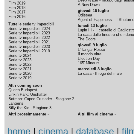
Deep Water - Incubo dagli abissi
Film 2019
A New Dawn
Film 2018
giovedì 16 luglio
Film 2017
Odissea
Film 2016
Agent of Happiness - Il Bhutan e 
Tutte le serie tv imperdibili
lunedì 13 luglio
Serie tv imperdibili 2024
Lupin III - Il castello di Cagliostr
Serie tv imperdibili 2023
La casa dalle finestre che ridono
Serie tv imperdibili 2022
The Doors
Serie tv imperdibili 2021
giovedì 9 luglio
Serie tv imperdibili 2020
L'Hangar Rosso
Serie tv imperdibili 2019
Il mondo oltre
Serie tv 2024
Election Day
Serie tv 2023
165' Mineurs
Serie tv 2022
Serie tv 2021
mercoledì 8 luglio
Serie tv 2020
La casa - Il rogo del male
Serie tv 2019
Altri coming soon
Queen Budapest
Linkin Park: Unshatter
Batman: Caped Crusader - Stagione 2
Lanterns
Billy the Kid - Stagione 3
Altri prossimamente »
Altri film al cinema »
home
|
cinema
|
database
|
fil