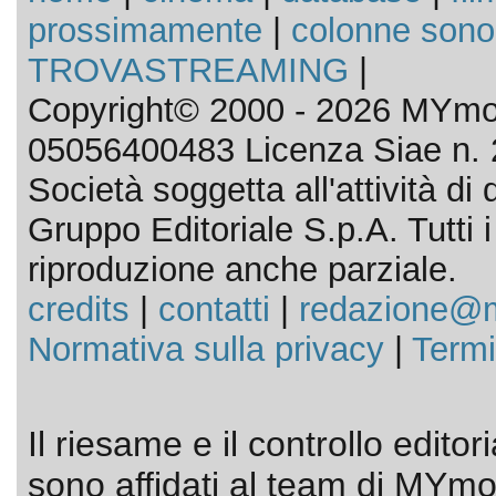
prossimamente
|
colonne sono
TROVASTREAMING
|
Copyright© 2000 - 2026 MYmov
05056400483 Licenza Siae n. 
Società soggetta all'attività d
Gruppo Editoriale S.p.A. Tutti i d
riproduzione anche parziale.
credits
|
contatti
|
redazione@m
Normativa sulla privacy
|
Termi
Il riesame e il controllo editor
sono affidati al team di MYmov