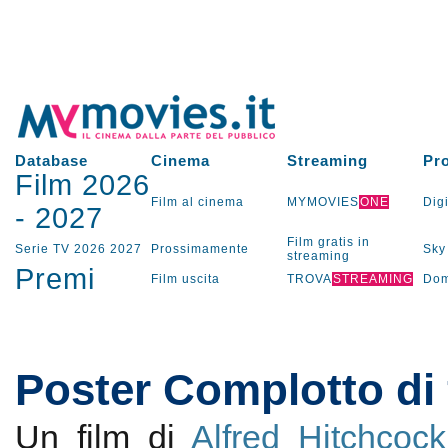
Database
Cinema
Streaming
Pr
Film 2026
Film al cinema
MYMOVIES
ONE
Digi
-
2027
Film gratis in
Serie TV
2026
2027
Prossimamente
Sky
streaming
Premi
Film uscita
TROVA
STREAMING
Dom
Poster Complotto di 
Un film di
Alfred Hitchcock