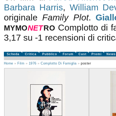
Barbara Harris
,
William De
originale
Family Plot
.
Giall
Complotto di f
MYMO
NE
T
RO
3,17
su
-1
recensioni di critic
Scheda
Critica
Pubblico
Forum
Cast
Premi
News
Home
»
Film
»
1976
»
Complotto Di Famiglia
»
poster