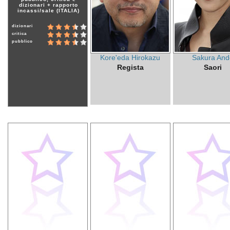
dizionari + rapporto
incassi/sale (ITALIA)
dizionari
critica
pubblico
Kore'eda Hirokazu
Sakura And
Regista
Saori