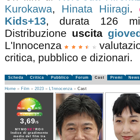
Kurokawa
,
Hinata Hiiragi
.
Kids+13
, durata 126 m
Distribuzione
uscita
giove
L'Innocenza
valutaz
critica, pubblico e dizionari.
Scheda
Critica
Pubblico
Forum
Cast
Premi
News
Home
»
Film
»
2023
»
L'Innocenza
»
Cast
3,69
/5
MYMO
NET
RO®
Indice di gradimento
medio del film tra
pubblico, critica e