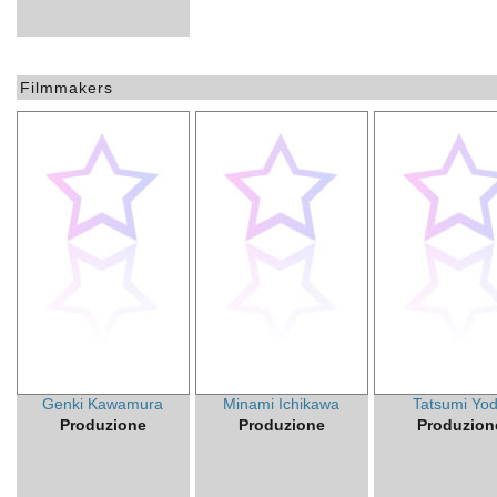
Filmmakers
Genki Kawamura
Minami Ichikawa
Tatsumi Yo
Produzione
Produzione
Produzion