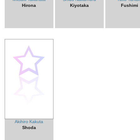
Hirona
Kiyotaka
Fushimi
Akihiro Kakuta
Shoda