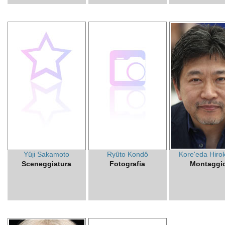
Yûji Sakamoto
Ryûto Kondô
Kore'eda Hiro
Sceneggiatura
Fotografia
Montaggi