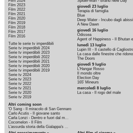
Film 2024
Spider-Man - Brand New Day
Film 2023
giovedì 23 luglio
Film 2022
Terapia di famiglia
Film 2021
Blue
Film 2020
Deep Water - Incubo dagli abissi
Film 2019
A New Dawn
Film 2018
giovedì 16 luglio
Film 2017
Odissea
Film 2016
Agent of Happiness - Il Bhutan e 
Tutte le serie tv imperdibili
lunedì 13 luglio
Serie tv imperdibili 2024
Lupin III - Il castello di Cagliostr
Serie tv imperdibili 2023
La casa dalle finestre che ridono
Serie tv imperdibili 2022
The Doors
Serie tv imperdibili 2021
giovedì 9 luglio
Serie tv imperdibili 2020
L'Hangar Rosso
Serie tv imperdibili 2019
Il mondo oltre
Serie tv 2024
Election Day
Serie tv 2023
165' Mineurs
Serie tv 2022
Serie tv 2021
mercoledì 8 luglio
Serie tv 2020
La casa - Il rogo del male
Serie tv 2019
Altri coming soon
'O Sang - Il miracolo di San Gennaro
Carlo Acutis - Il giovane santo
Carla Lonzi - Dentro e fuori dal m...
Cocomelon - Il Film
L'assurda storia della Gialappa's ...
Altri prossimamente »
Altri film al cinema »