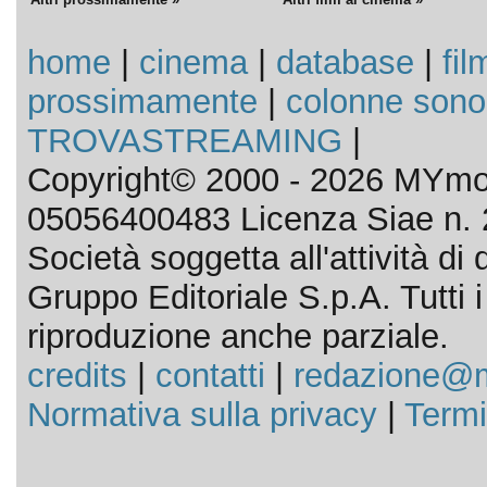
home
|
cinema
|
database
|
fil
prossimamente
|
colonne sono
TROVASTREAMING
|
Copyright© 2000 - 2026 MYmov
05056400483 Licenza Siae n. 
Società soggetta all'attività d
Gruppo Editoriale S.p.A. Tutti i d
riproduzione anche parziale.
credits
|
contatti
|
redazione@m
Normativa sulla privacy
|
Termi