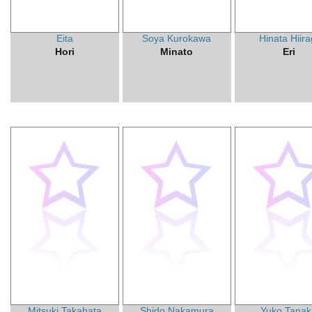
Eita
Soya Kurokawa
Hinata Hiira
Hori
Minato
Eri
Mitsuki Takahata
Shido Nakamura
Yuko Tanak