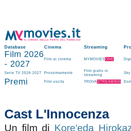
Database
Cinema
Streaming
Pr
Film 2026
Film al cinema
MYMOVIES
ONE
Digi
-
2027
Film gratis in
Serie TV
2026
2027
Prossimamente
Sky
streaming
Premi
Film uscita
TROVA
STREAMING
Dom
Cast L'Innocenza
Un film di
Kore'eda Hiroka