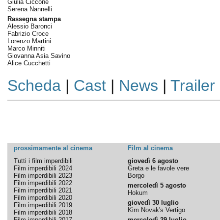
Giulia Ciccone
Serena Nannelli
Rassegna stampa
Alessio Baronci
Fabrizio Croce
Lorenzo Martini
Marco Minniti
Giovanna Asia Savino
Alice Cucchetti
Scheda
|
Cast
|
News
|
Trailer
prossimamente al cinema
Film al cinema
Tutti i film imperdibili
giovedì 6 agosto
Film imperdibili 2024
Greta e le favole vere
Film imperdibili 2023
Borgo
Film imperdibili 2022
mercoledì 5 agosto
Film imperdibili 2021
Hokum
Film imperdibili 2020
giovedì 30 luglio
Film imperdibili 2019
Kim Novak's Vertigo
Film imperdibili 2018
Film imperdibili 2017
mercoledì 29 luglio