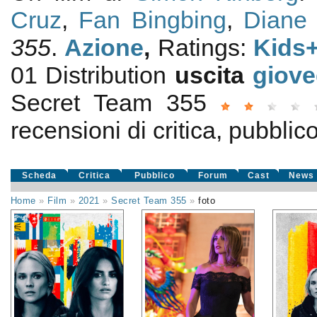
Cruz
,
Fan Bingbing
,
Diane 
355
.
Azione
,
Ratings:
Kids
01 Distribution
uscita
giove
Secret Team 355
recensioni di critica, pubblico
Scheda
Critica
Pubblico
Forum
Cast
News
Home
»
Film
»
2021
»
Secret Team 355
»
foto