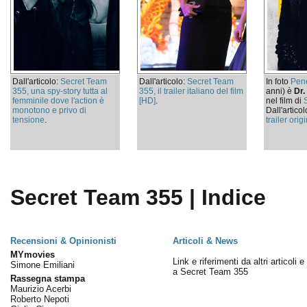
Dall'articolo:
Secret Team
Dall'articolo:
Secret Team
In foto
Pen
355, una spy-story tutta al
355, il trailer italiano del film
anni) è
Dr.
femminile dove l'action è
[HD]
.
nel film di
monotono e privo di
Dall'articol
tensione
.
trailer orig
Secret Team 355 | Indice
Recensioni & Opinionisti
Articoli & News
MYmovies
Link e riferimenti da altri articoli 
Simone Emiliani
a Secret Team 355
Rassegna stampa
Maurizio Acerbi
Roberto Nepoti