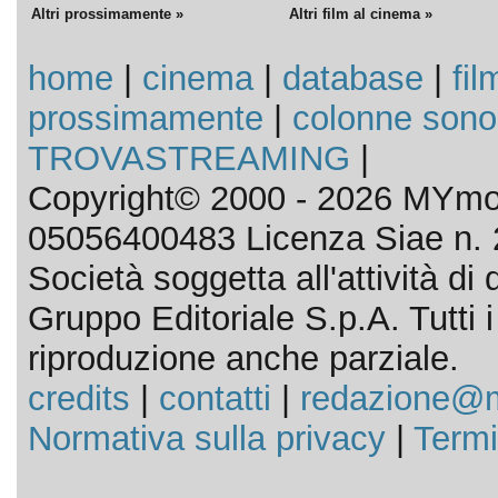
Altri prossimamente »
Altri film al cinema »
home
|
cinema
|
database
|
fil
prossimamente
|
colonne sono
TROVASTREAMING
|
Copyright© 2000 - 2026 MYmov
05056400483 Licenza Siae n. 
Società soggetta all'attività d
Gruppo Editoriale S.p.A. Tutti i d
riproduzione anche parziale.
credits
|
contatti
|
redazione@m
Normativa sulla privacy
|
Termi