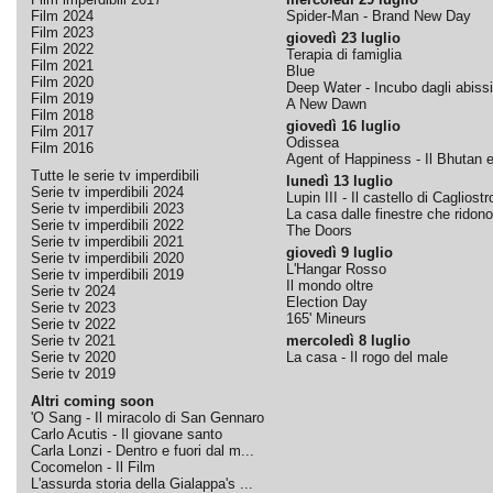
Film 2024
Spider-Man - Brand New Day
Film 2023
giovedì 23 luglio
Film 2022
Terapia di famiglia
Film 2021
Blue
Film 2020
Deep Water - Incubo dagli abissi
Film 2019
A New Dawn
Film 2018
giovedì 16 luglio
Film 2017
Odissea
Film 2016
Agent of Happiness - Il Bhutan e 
Tutte le serie tv imperdibili
lunedì 13 luglio
Serie tv imperdibili 2024
Lupin III - Il castello di Cagliostr
Serie tv imperdibili 2023
La casa dalle finestre che ridono
Serie tv imperdibili 2022
The Doors
Serie tv imperdibili 2021
giovedì 9 luglio
Serie tv imperdibili 2020
L'Hangar Rosso
Serie tv imperdibili 2019
Il mondo oltre
Serie tv 2024
Election Day
Serie tv 2023
165' Mineurs
Serie tv 2022
Serie tv 2021
mercoledì 8 luglio
Serie tv 2020
La casa - Il rogo del male
Serie tv 2019
Altri coming soon
'O Sang - Il miracolo di San Gennaro
Carlo Acutis - Il giovane santo
Carla Lonzi - Dentro e fuori dal m...
Cocomelon - Il Film
L'assurda storia della Gialappa's ...