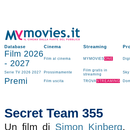
Database
Cinema
Streaming
Pr
Film 2026
Film al cinema
MYMOVIES
ONE
Digi
-
2027
Film gratis in
Serie TV
2026
2027
Prossimamente
Sky
streaming
Premi
Film uscita
TROVA
STREAMING
Dom
Secret Team 355
Un film di
Simon Kinberg
.