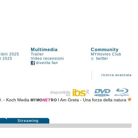
Multimedia
Community
ibili 2025
Trailer
MYmovies Club
li 2025
Video recensioni
twitter
diventa fan
ricerca avanzata
0
. - Koch Media
I Am Greta - Una forza della natura
MYMO
NE
T
RO
i
Streaming