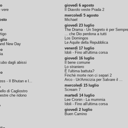
to
giovedì 6 agosto
e vere
Il Diavolo veste Prada 2
mercoledì 5 agosto
osto
Michael
giovedì 23 luglio
io
The Drama - Un Segreto è per Sempr
tigo
... che Dio perdona a tutti
Los Domingos
glio
Le Aquile della Repubblica
rand New Day
venerdì 17 luglio
io
Idoli - Fino all'ultima corsa
ia
giovedì 16 luglio
ubo dagli abissi
Il bene comune
Lo straniero
È l'ultima battuta?
io
Finchè morte non ci separi 2
Arco - Un'Amicizia per Salvare il ...
ss - Il Bhutan e l...
mercoledì 15 luglio
o
Scream 7
tello di Cagliostro
nestre che ridono
martedì 14 luglio
Lee Cronin - La mummia
Idoli - Fino all'ultima corsa
o
giovedì 2 luglio
Buen Camino