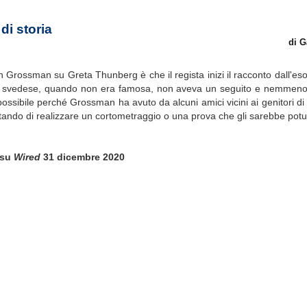
di storia
di G
 Grossman su Greta Thunberg è che il regista inizi il racconto dall'es
ento svedese, quando non era famosa, non aveva un seguito e nemmeno
ossibile perché Grossman ha avuto da alcuni amici vicini ai genitori di G
tando di realizzare un cortometraggio o una prova che gli sarebbe potut
su
Wired
31 dicembre 2020