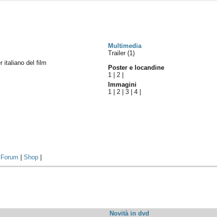
Multimedia
Trailer (1)
r italiano del film
Poster e locandine
1
|
2
|
Immagini
1
|
2
|
3
|
4
|
|
Forum
|
Shop
|
Novità in dvd