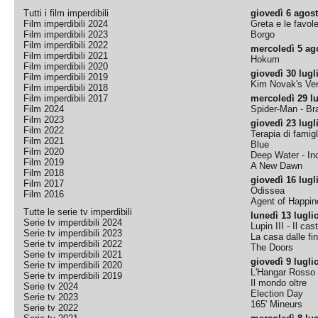
Tutti i film imperdibili
giovedì 6 agos
Film imperdibili 2024
Greta e le favol
Film imperdibili 2023
Borgo
Film imperdibili 2022
mercoledì 5 ag
Film imperdibili 2021
Hokum
Film imperdibili 2020
giovedì 30 lugl
Film imperdibili 2019
Kim Novak's Ver
Film imperdibili 2018
Film imperdibili 2017
mercoledì 29 lu
Film 2024
Spider-Man - B
Film 2023
giovedì 23 lugl
Film 2022
Terapia di famigl
Film 2021
Blue
Film 2020
Deep Water - Inc
Film 2019
A New Dawn
Film 2018
giovedì 16 lugl
Film 2017
Odissea
Film 2016
Agent of Happine
Tutte le serie tv imperdibili
lunedì 13 lugli
Serie tv imperdibili 2024
Lupin III - Il cas
Serie tv imperdibili 2023
La casa dalle fi
Serie tv imperdibili 2022
The Doors
Serie tv imperdibili 2021
giovedì 9 lugli
Serie tv imperdibili 2020
L'Hangar Rosso
Serie tv imperdibili 2019
Il mondo oltre
Serie tv 2024
Election Day
Serie tv 2023
165' Mineurs
Serie tv 2022