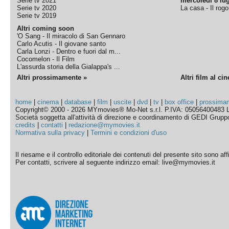
Serie tv 2021
mercoledì 8 lug
Serie tv 2020
La casa - Il rog
Serie tv 2019
Altri coming soon
'O Sang - Il miracolo di San Gennaro
Carlo Acutis - Il giovane santo
Carla Lonzi - Dentro e fuori dal m...
Cocomelon - Il Film
L'assurda storia della Gialappa's ...
Altri prossimamente »
Altri film al ci
home
|
cinema
|
database
|
film
|
uscite
|
dvd
|
tv
|
box office
|
prossima
Copyright© 2000 - 2026 MYmovies® Mo-Net s.r.l. P.IVA: 05056400483 L
Società soggetta all'attività di direzione e coordinamento di GEDI Gruppo E
credits
|
contatti
|
redazione@mymovies.it
Normativa sulla privacy
|
Termini e condizioni d'uso
Il riesame e il controllo editoriale dei contenuti del presente sito sono a
Per contatti, scrivere al seguente indirizzo email: live@mymovies.it