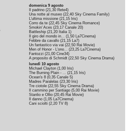
domenica 9 agosto
Il padrino
(
21,30
Rete4
)
Una notte al museo
(
22,40
Sky Cinema Family
)
L'ultima missione
(
21,15
Iris
)
Corro da te
(
22,45
Sky Cinema Romance
)
Smokin' Aces
(
23,17
Canale 20
)
e
Battleship
(
21,20
Italia 1
)
Il giro del mondo in...
(
1,50
La7Cinema
)
Febbre da cavallo
(
21,15
La7
)
Un fantastico via vai
(
22,50
Rai Movie
)
Men of Honor - L'ono...
(
23,25
La7Cinema
)
Fantozzi
(
21,00
Cine34
)
A proposito di Schmidt
(
22,50
Sky Cinema Drama
)
lunedì 10 agosto
Michael Clayton
(
1,00
Iris
)
The Burning Plain - ...
(
21,15
Iris
)
Ocean's 8
(
0,35
Canale 5
)
Madres Paralelas
(
23,30
Iris
)
Tre ciotole
(
22,55
Sky Cinema Drama
)
Il cammino per Santiago
(
5,00
Rai Movie
)
Stanlio e Ollio
(
20,45
Rai Movie
)
Il danno
(
1,05
La7Cinema
)
Cani sciolti
(
2,20
TV 8
)