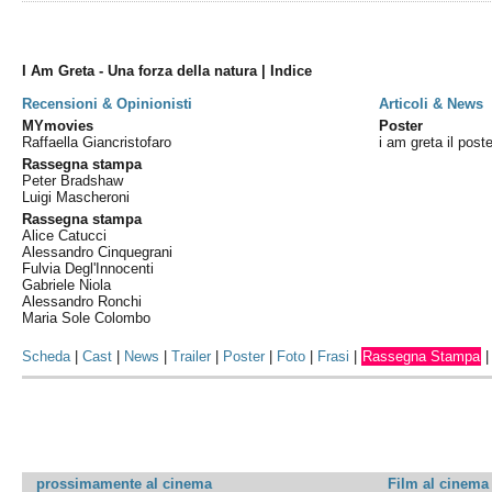
I Am Greta - Una forza della natura | Indice
Recensioni & Opinionisti
Articoli & News
MYmovies
Poster
Raffaella Giancristofaro
i am greta il poste
Rassegna stampa
Peter Bradshaw
Luigi Mascheroni
Rassegna stampa
Alice Catucci
Alessandro Cinquegrani
Fulvia Degl'Innocenti
Gabriele Niola
Alessandro Ronchi
Maria Sole Colombo
Scheda
|
Cast
|
News
|
Trailer
|
Poster
|
Foto
|
Frasi
|
Rassegna Stampa
prossimamente al cinema
Film al cinema