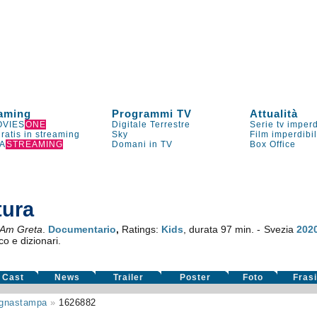
aming
Programmi TV
Attualità
VIES
ONE
Digitale Terrestre
Serie tv imperd
gratis in streaming
Sky
Film imperdibi
A
STREAMING
Domani in TV
Box Office
tura
 Am Greta
.
Documentario
,
Ratings:
Kids
, durata 97 min. - Svezia
202
co e dizionari.
Cast
News
Trailer
Poster
Foto
Fras
gnastampa
»
1626882