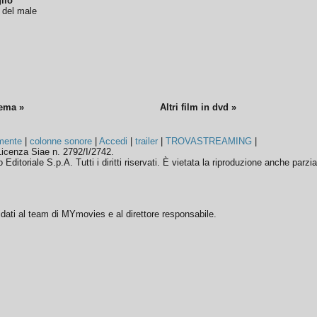
lio
o del male
nema »
Altri film in dvd »
mente
|
colonne sonore
|
Accedi
|
trailer
|
TROVASTREAMING
|
icenza Siae n. 2792/I/2742.
ditoriale S.p.A. Tutti i diritti riservati. È vietata la riproduzione anche parzia
ffidati al team di MYmovies e al direttore responsabile.