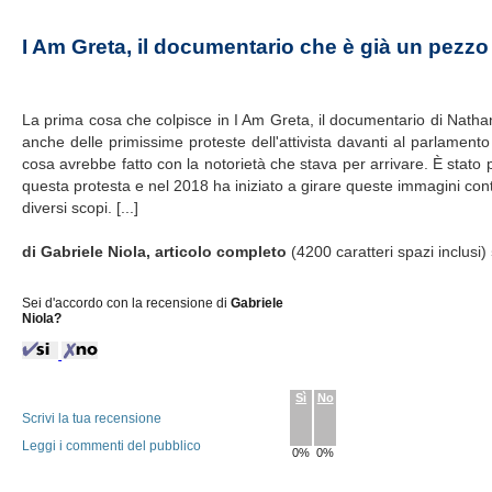
I Am Greta, il documentario che è già un pezzo 
La prima cosa che colpisce in I Am Greta, il documentario di Nathan
anche delle primissime proteste dell'attivista davanti al parlam
cosa avrebbe fatto con la notorietà che stava per arrivare. È stato p
questa protesta e nel 2018 ha iniziato a girare queste immagini con
diversi scopi. [...]
di Gabriele Niola, articolo completo
(4200 caratteri spazi inclusi)
Sei d'accordo con la recensione di
Gabriele
Niola?
Sì
No
Scrivi la tua recensione
Leggi i commenti del pubblico
0%
0%