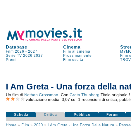
Database
Cinema
Stre
Film 2026
-
2027
Film al cinema
MYMO
Serie TV
2026
2027
Prossimamente
Film 
Premi
Film uscita
TROV
I Am Greta - Una forza della na
Un film di
Nathan Grossman
. Con
Greta Thunberg
Titolo originale
I
valutazione media:
3,07
su
-1
recensioni di critica, pubbli
Scheda
Critica
Pubblico
Forum
Home
»
Film
»
2020
»
I Am Greta - Una Forza Della Natura
»
Rasse