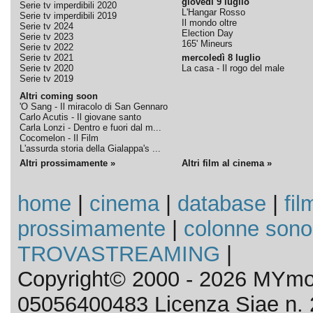
giovedì 9 luglio
Serie tv imperdibili 2020
L'Hangar Rosso
Serie tv imperdibili 2019
Il mondo oltre
Serie tv 2024
Election Day
Serie tv 2023
165' Mineurs
Serie tv 2022
Serie tv 2021
mercoledì 8 luglio
Serie tv 2020
La casa - Il rogo del male
Serie tv 2019
Altri coming soon
'O Sang - Il miracolo di San Gennaro
Carlo Acutis - Il giovane santo
Carla Lonzi - Dentro e fuori dal m...
Cocomelon - Il Film
L'assurda storia della Gialappa's ...
Altri prossimamente »
Altri film al cinema »
home
|
cinema
|
database
|
fil
prossimamente
|
colonne sono
TROVASTREAMING
|
Copyright© 2000 - 2026 MYmov
05056400483 Licenza Siae n. 