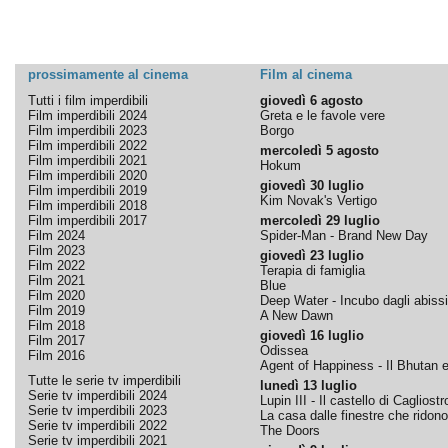
prossimamente al cinema
Film al cinema
Tutti i film imperdibili
giovedì 6 agosto
Film imperdibili 2024
Greta e le favole vere
Film imperdibili 2023
Borgo
Film imperdibili 2022
mercoledì 5 agosto
Film imperdibili 2021
Hokum
Film imperdibili 2020
giovedì 30 luglio
Film imperdibili 2019
Kim Novak's Vertigo
Film imperdibili 2018
Film imperdibili 2017
mercoledì 29 luglio
Film 2024
Spider-Man - Brand New Day
Film 2023
giovedì 23 luglio
Film 2022
Terapia di famiglia
Film 2021
Blue
Film 2020
Deep Water - Incubo dagli abissi
Film 2019
A New Dawn
Film 2018
giovedì 16 luglio
Film 2017
Odissea
Film 2016
Agent of Happiness - Il Bhutan e 
Tutte le serie tv imperdibili
lunedì 13 luglio
Serie tv imperdibili 2024
Lupin III - Il castello di Cagliostr
Serie tv imperdibili 2023
La casa dalle finestre che ridono
Serie tv imperdibili 2022
The Doors
Serie tv imperdibili 2021