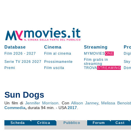
Database
Cinema
Streaming
Pr
Film 2026
-
2027
Film al cinema
MYMOVIES
ONE
Digi
Film gratis in
Serie TV
2026
2027
Prossimamente
Sky
streaming
Premi
Film uscita
TROVA
STREAMING
Dom
Sun Dogs
Un film di
Jennifer Morrison
. Con
Allison Janney
,
Melissa Benois
Commedia
,
durata 94 min. - USA
2017
.
Scheda
Critica
Pubblico
Forum
Cast