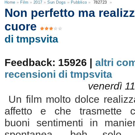
Home
»
Film
»
2017
»
Sun Dogs
»
Pubblico
»
782723
»
Non perfetto ma realizz
cuore
di tmpsvita
Feedback: 15926 |
altri co
recensioni di tmpsvita
venerdì 1
Un film molto dolce realizz
affetto e che trasmette c
buoni sentimenti in manie
spontanea, beh solo 