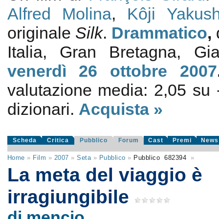
Alfred Molina
,
Kôji Yakus
originale
Silk
.
Drammatico
,
Italia, Gran Bretagna, G
venerdì 26
ottobre 2007
valutazione media:
2,05
su
dizionari.
Acquista »
Scheda
Critica
Pubblico
Forum
Cast
Premi
News
Home
»
Film
»
2007
»
Seta
»
Pubblico
»
Pubblico
682394
»
La meta del viaggio è
irragiungibile
di mencio