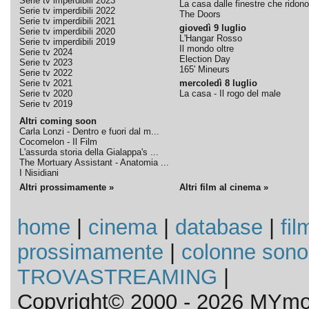
Serie tv imperdibili 2023
La casa dalle finestre che ridono
Serie tv imperdibili 2022
The Doors
Serie tv imperdibili 2021
giovedì 9 luglio
Serie tv imperdibili 2020
L'Hangar Rosso
Serie tv imperdibili 2019
Il mondo oltre
Serie tv 2024
Election Day
Serie tv 2023
165' Mineurs
Serie tv 2022
Serie tv 2021
mercoledì 8 luglio
Serie tv 2020
La casa - Il rogo del male
Serie tv 2019
Altri coming soon
Carla Lonzi - Dentro e fuori dal m...
Cocomelon - Il Film
L'assurda storia della Gialappa's ...
The Mortuary Assistant - Anatomia ...
I Nisidiani
Altri prossimamente »
Altri film al cinema »
home
|
cinema
|
database
|
fil
prossimamente
|
colonne sono
TROVASTREAMING
|
Copyright© 2000 - 2026 MYmov