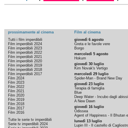
prossimamente al cinema
Film al cinema
Tutti i film imperdibili
giovedì 6 agosto
Film imperdibili 2024
Greta e le favole vere
Film imperdibili 2023
Borgo
Film imperdibili 2022
mercoledì 5 agosto
Film imperdibili 2021
Hokum
Film imperdibili 2020
giovedì 30 luglio
Film imperdibili 2019
Kim Novak's Vertigo
Film imperdibili 2018
Film imperdibili 2017
mercoledì 29 luglio
Film 2024
Spider-Man - Brand New Day
Film 2023
giovedì 23 luglio
Film 2022
Terapia di famiglia
Film 2021
Blue
Film 2020
Deep Water - Incubo dagli abissi
Film 2019
A New Dawn
Film 2018
giovedì 16 luglio
Film 2017
Odissea
Film 2016
Agent of Happiness - Il Bhutan e 
Tutte le serie tv imperdibili
lunedì 13 luglio
Serie tv imperdibili 2024
Lupin III - Il castello di Cagliostr