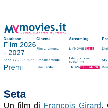
Database
Cinema
Streaming
Pr
Film 2026
Film al cinema
MYMOVIES
ONE
Digi
-
2027
Film gratis in
Serie TV
2026
2027
Prossimamente
Sky
streaming
Premi
Film uscita
TROVA
STREAMING
Dom
Seta
Un film di
François Girard
.