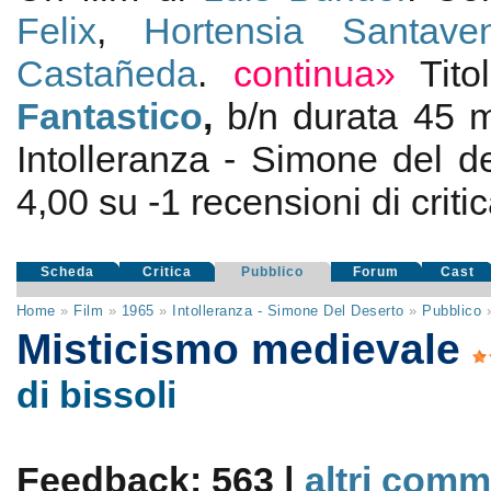
Felix
,
Hortensia Santave
Castañeda
.
continua»
Tit
Fantastico
,
b/n durata 45 
Intolleranza - Simone del d
4,00
su
-1
recensioni di critic
Scheda
Critica
Pubblico
Forum
Cast
Home
»
Film
»
1965
»
Intolleranza - Simone Del Deserto
»
Pubblico
Misticismo medievale
di bissoli
Feedback: 563 |
altri comm