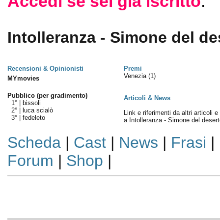
Accedi se sei già iscritto
.
Intolleranza - Simone del de
Recensioni & Opinionisti
Premi
Venezia
(1)
MYmovies
Pubblico (per gradimento)
Articoli & News
1° |
bissoli
2° |
luca scialò
Link e riferimenti da altri articoli 
3° |
fedeleto
a Intolleranza - Simone del desert
Scheda
|
Cast
|
News
|
Frasi
|
Forum
|
Shop
|