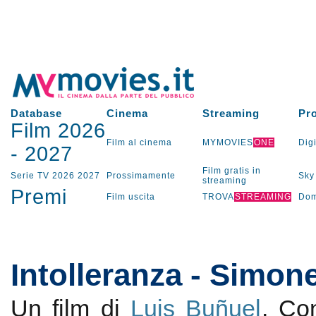
Database
Cinema
Streaming
Pr
Film 2026
Film al cinema
MYMOVIES
ONE
Digi
-
2027
Film gratis in
Serie TV
2026
2027
Prossimamente
Sky
streaming
Premi
Film uscita
TROVA
STREAMING
Dom
Intolleranza - Simon
Un film di
Luis Buñuel
. C