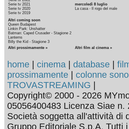
Serie tv 2021
mercoledì 8 luglio
Serie tv 2020
La casa - Il rogo del male
Serie tv 2019
Altri coming soon
Queen Budapest
Linkin Park: Unshatter
Batman: Caped Crusader - Stagione 2
Lanterns
Billy the Kid - Stagione 3
Altri prossimamente »
Altri film al cinema »
home
|
cinema
|
database
|
fil
prossimamente
|
colonne sono
TROVASTREAMING
|
Copyright© 2000 - 2026 MYmov
05056400483 Licenza Siae n. 
Società soggetta all'attività d
Gruppo Editoriale S.p.A. Tutti i d