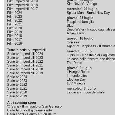
Film imperdibili 2019
Kim Novak's Vertigo
Film imperdibili 2018
Film imperdibili 2017
mercoledì 29 luglio
Film 2024
Spider-Man - Brand New Day
Film 2023
giovedì 23 luglio
Film 2022
Terapia di famiglia
Film 2021
Blue
Film 2020
Deep Water - Incubo dagli abissi
Film 2019
A New Dawn
Film 2018
giovedì 16 luglio
Film 2017
Odissea
Film 2016
Agent of Happiness - Il Bhutan e 
Tutte le serie tv imperdibili
lunedì 13 luglio
Serie tv imperdibili 2024
Lupin III - Il castello di Cagliostr
Serie tv imperdibili 2023
La casa dalle finestre che ridono
Serie tv imperdibili 2022
The Doors
Serie tv imperdibili 2021
giovedì 9 luglio
Serie tv imperdibili 2020
L'Hangar Rosso
Serie tv imperdibili 2019
Il mondo oltre
Serie tv 2024
Election Day
Serie tv 2023
165' Mineurs
Serie tv 2022
Serie tv 2021
mercoledì 8 luglio
Serie tv 2020
La casa - Il rogo del male
Serie tv 2019
Altri coming soon
'O Sang - Il miracolo di San Gennaro
Carlo Acutis - Il giovane santo
Carla Lonzi - Dentro e fuori dal m...