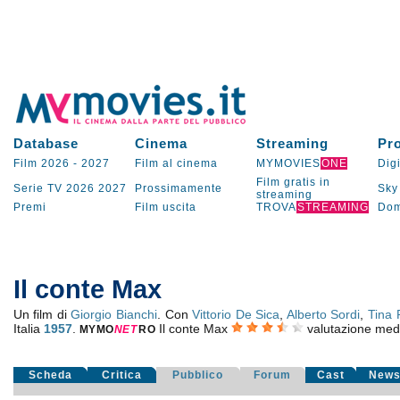
Database
Cinema
Streaming
Pr
Film 2026
-
2027
Film al cinema
MYMOVIES
ONE
Digi
Film gratis in
Serie TV
2026
2027
Prossimamente
Sky
streaming
Premi
Film uscita
TROVA
STREAMING
Dom
Il conte Max
Un film di
Giorgio Bianchi
. Con
Vittorio De Sica
,
Alberto Sordi
,
Tina 
Italia
1957
.
Il conte Max
valutazione med
MYMO
NE
T
RO
Scheda
Critica
Pubblico
Forum
Cast
New