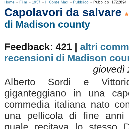
Home
»
Film
»
1957
»
Il Conte Max
»
Pubblico
»
Pubblico
1722894
Capolavori da salvare
di Madison county
Feedback: 421 |
altri comm
recensioni di Madison cou
giovedì 
Alberto Sordi e Vitto
giganteggiano in una capo
commedia italiana nato co
una pellicola di fine anni 
quale recitava lo stesso 