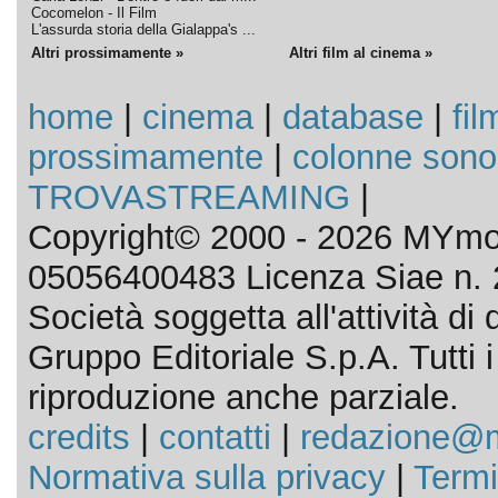
Cocomelon - Il Film
L'assurda storia della Gialappa's ...
Altri prossimamente »
Altri film al cinema »
home
|
cinema
|
database
|
fil
prossimamente
|
colonne sono
TROVASTREAMING
|
Copyright© 2000 - 2026 MYmov
05056400483 Licenza Siae n. 
Società soggetta all'attività d
Gruppo Editoriale S.p.A. Tutti i d
riproduzione anche parziale.
credits
|
contatti
|
redazione@m
Normativa sulla privacy
|
Termi