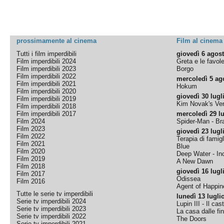
prossimamente al cinema
Film al cinema
Tutti i film imperdibili
giovedì 6 agos
Film imperdibili 2024
Greta e le favol
Film imperdibili 2023
Borgo
Film imperdibili 2022
mercoledì 5 ag
Film imperdibili 2021
Hokum
Film imperdibili 2020
giovedì 30 lugl
Film imperdibili 2019
Kim Novak's Ver
Film imperdibili 2018
Film imperdibili 2017
mercoledì 29 lu
Film 2024
Spider-Man - B
Film 2023
giovedì 23 lugl
Film 2022
Terapia di famigl
Film 2021
Blue
Film 2020
Deep Water - Inc
Film 2019
A New Dawn
Film 2018
giovedì 16 lugl
Film 2017
Odissea
Film 2016
Agent of Happine
Tutte le serie tv imperdibili
lunedì 13 lugli
Serie tv imperdibili 2024
Lupin III - Il cas
Serie tv imperdibili 2023
La casa dalle fi
Serie tv imperdibili 2022
The Doors
Serie tv imperdibili 2021