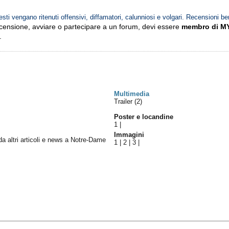
esti vengano ritenuti offensivi, diffamatori, calunniosi e volgari. Recensioni be
ecensione, avviare o partecipare a un forum, devi essere
membro di M
.
Multimedia
Trailer (2)
Poster e locandine
1
|
Immagini
 da altri articoli e news a Notre-Dame
1
|
2
|
3
|