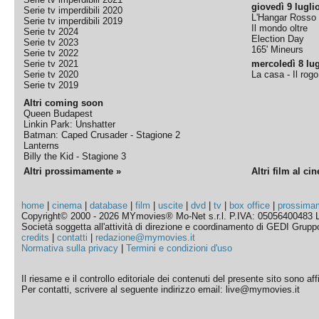
giovedì 9 lugli
Serie tv imperdibili 2020
L'Hangar Rosso
Serie tv imperdibili 2019
Il mondo oltre
Serie tv 2024
Election Day
Serie tv 2023
165' Mineurs
Serie tv 2022
Serie tv 2021
mercoledì 8 lug
Serie tv 2020
La casa - Il rog
Serie tv 2019
Altri coming soon
Queen Budapest
Linkin Park: Unshatter
Batman: Caped Crusader - Stagione 2
Lanterns
Billy the Kid - Stagione 3
Altri prossimamente »
Altri film al ci
home
|
cinema
|
database
|
film
|
uscite
|
dvd
|
tv
|
box office
|
prossima
Copyright© 2000 - 2026 MYmovies® Mo-Net s.r.l. P.IVA: 05056400483 L
Società soggetta all'attività di direzione e coordinamento di GEDI Gruppo E
credits
|
contatti
|
redazione@mymovies.it
Normativa sulla privacy
|
Termini e condizioni d'uso
Il riesame e il controllo editoriale dei contenuti del presente sito sono a
Per contatti, scrivere al seguente indirizzo email: live@mymovies.it