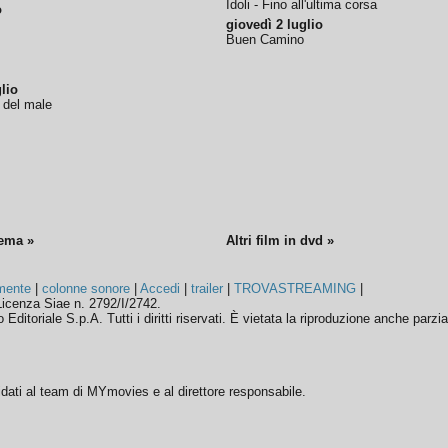
Idoli - Fino all'ultima corsa
o
giovedì 2 luglio
Buen Camino
lio
o del male
nema »
Altri film in dvd »
mente
|
colonne sonore
|
Accedi
|
trailer
|
TROVASTREAMING
|
icenza Siae n. 2792/I/2742.
ditoriale S.p.A. Tutti i diritti riservati. È vietata la riproduzione anche parzia
ffidati al team di MYmovies e al direttore responsabile.