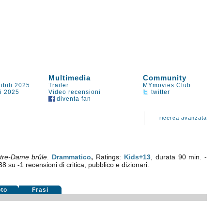
Multimedia
Community
ibili 2025
Trailer
MYmovies Club
li 2025
Video recensioni
twitter
diventa fan
ricerca avanzata
tre-Dame brûle
.
Drammatico
,
Ratings:
Kids+13
, durata 90 min. -
38
su
-1
recensioni di critica, pubblico e dizionari.
oto
Frasi