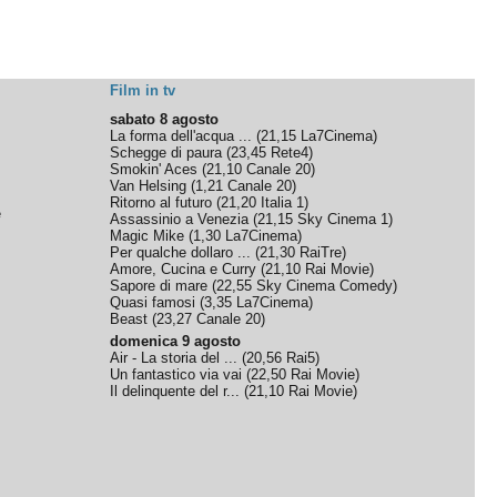
Film in tv
sabato 8 agosto
La forma dell'acqua ...
(
21,15
La7Cinema
)
Schegge di paura
(
23,45
Rete4
)
Smokin' Aces
(
21,10
Canale 20
)
Van Helsing
(
1,21
Canale 20
)
Ritorno al futuro
(
21,20
Italia 1
)
e
Assassinio a Venezia
(
21,15
Sky Cinema 1
)
Magic Mike
(
1,30
La7Cinema
)
Per qualche dollaro ...
(
21,30
RaiTre
)
Amore, Cucina e Curry
(
21,10
Rai Movie
)
Sapore di mare
(
22,55
Sky Cinema Comedy
)
Quasi famosi
(
3,35
La7Cinema
)
Beast
(
23,27
Canale 20
)
domenica 9 agosto
Air - La storia del ...
(
20,56
Rai5
)
Un fantastico via vai
(
22,50
Rai Movie
)
Il delinquente del r...
(
21,10
Rai Movie
)