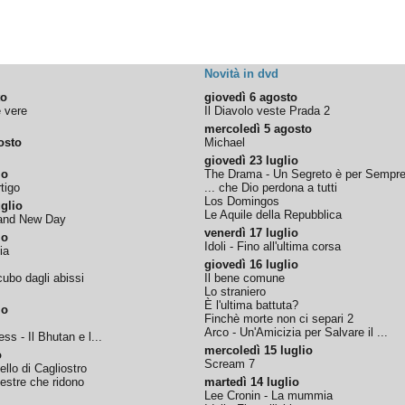
Novità in dvd
to
giovedì 6 agosto
e vere
Il Diavolo veste Prada 2
mercoledì 5 agosto
osto
Michael
giovedì 23 luglio
io
The Drama - Un Segreto è per Sempr
tigo
... che Dio perdona a tutti
Los Domingos
glio
Le Aquile della Repubblica
rand New Day
venerdì 17 luglio
io
Idoli - Fino all'ultima corsa
ia
giovedì 16 luglio
ubo dagli abissi
Il bene comune
Lo straniero
È l'ultima battuta?
io
Finchè morte non ci separi 2
Arco - Un'Amicizia per Salvare il ...
ss - Il Bhutan e l...
mercoledì 15 luglio
o
Scream 7
tello di Cagliostro
nestre che ridono
martedì 14 luglio
Lee Cronin - La mummia