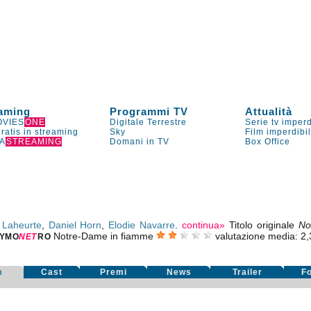
aming
Programmi TV
Attualità
VIES
ONE
Digitale Terrestre
Serie tv imperd
gratis in streaming
Sky
Film imperdibi
A
STREAMING
Domani in TV
Box Office
 Laheurte
,
Daniel Horn
,
Elodie Navarre
.
continua»
Titolo originale
No
Notre-Dame in fiamme
valutazione media:
2,
YMO
NE
T
RO
m
Cast
Premi
News
Trailer
F