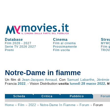
Database
Cinema
Stre
Film 2026
-
2027
Film al cinema
MYMO
Serie TV
2026
2027
Prossimamente
Film 
Premi
Film uscita
TROV
Notre-Dame in fiamme
Un film di
Jean-Jacques Annaud
. Con
Samuel Labarthe
,
Jérémie
Francia
2022
. - Vision Distribution
uscita
lunedì 28
marzo 2022
.
M
Scheda
Critica
Pubblico
Foru
Home
»
Film
»
2022
»
Notre-Dame In Fiamme
»
Forum
»
Forum