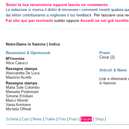
Scrivi la tua recensione oppure lascia un commento
La redazione si riserva il diritto di rimuovere i commenti inseriti qualora qu
Per lasciare una r
dai lettori contribuiranno a migliorare il tuo feedback.
Fai clic qui per iscriverti
subito oppure
Accedi se sei già iscritto
Notre-Dame in fiamme | Indice
Recensioni & Opinionisti
Premi
Cesar
(2)
MYmovies
Alice Catucci
Rassegna stampa
Articoli & News
Alessandra De Luca
Maurizio Acerbi
Link e riferimenti
Rassegna stampa
in fiamme
Maria Sole Colombo
Manuela Poidomani
Simone Emiliani
Marco Minniti
Vania Amitrano
Michela Offredi
Scheda
|
Cast
|
News
|
Trailer
|
Foto
|
Frasi
|
Forum
|
Shop
|