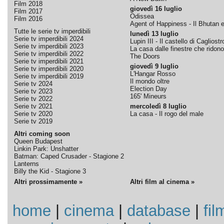
Film 2018
giovedì 16 luglio
Film 2017
Odissea
Film 2016
Agent of Happiness - Il Bhutan e 
Tutte le serie tv imperdibili
lunedì 13 luglio
Serie tv imperdibili 2024
Lupin III - Il castello di Cagliostr
Serie tv imperdibili 2023
La casa dalle finestre che ridono
Serie tv imperdibili 2022
The Doors
Serie tv imperdibili 2021
giovedì 9 luglio
Serie tv imperdibili 2020
L'Hangar Rosso
Serie tv imperdibili 2019
Il mondo oltre
Serie tv 2024
Election Day
Serie tv 2023
165' Mineurs
Serie tv 2022
Serie tv 2021
mercoledì 8 luglio
Serie tv 2020
La casa - Il rogo del male
Serie tv 2019
Altri coming soon
Queen Budapest
Linkin Park: Unshatter
Batman: Caped Crusader - Stagione 2
Lanterns
Billy the Kid - Stagione 3
Altri prossimamente »
Altri film al cinema »
home
|
cinema
|
database
|
fil