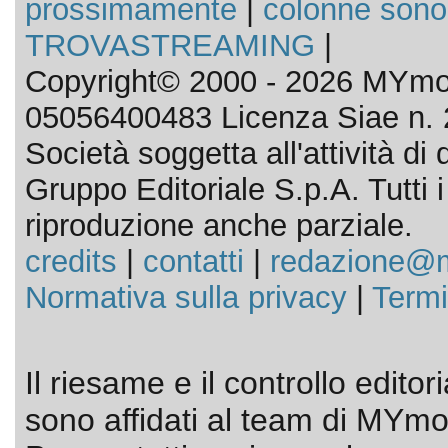
prossimamente
|
colonne sono
TROVASTREAMING
|
Copyright© 2000 - 2026 MYmov
05056400483 Licenza Siae n. 
Società soggetta all'attività d
Gruppo Editoriale S.p.A. Tutti i d
riproduzione anche parziale.
credits
|
contatti
|
redazione@m
Normativa sulla privacy
|
Termi
Il riesame e il controllo editor
sono affidati al team di MYmov