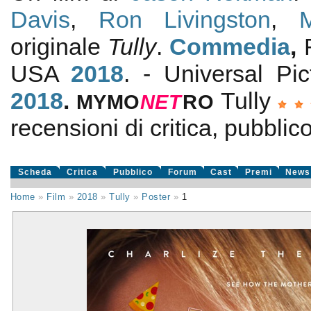
Davis
,
Ron Livingston
,
originale
Tully
.
Commedia
,
USA
2018
. - Universal Pi
2018
.
Tully
MYMO
NE
T
RO
recensioni di critica, pubblico
Scheda
Critica
Pubblico
Forum
Cast
Premi
News
Home
»
Film
»
2018
»
Tully
»
Poster
»
1