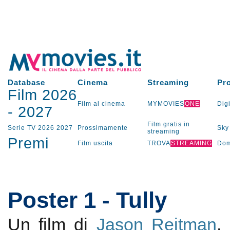
Database
Cinema
Streaming
Pr
Film 2026
Film al cinema
MYMOVIES
ONE
Digi
-
2027
Film gratis in
Serie TV
2026
2027
Prossimamente
Sky
streaming
Premi
Film uscita
TROVA
STREAMING
Dom
Poster 1 - Tully
Un film di
Jason Reitman
.