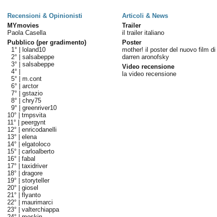
Recensioni & Opinionisti
Articoli & News
MYmovies
Trailer
Paola Casella
il trailer italiano
Pubblico (per gradimento)
Poster
1° |
loland10
mother! il poster del nuovo film di
2° |
salsabeppe
darren aronofsky
3° |
salsabeppe
Video recensione
4° |
la video recensione
5° |
m.cont
6° |
arctor
7° |
gstazio
8° |
chry75
9° |
greenriver10
10° |
tmpsvita
11° |
peergynt
12° |
enricodanelli
13° |
elena
14° |
elgatoloco
15° |
carloalberto
16° |
fabal
17° |
taxidriver
18° |
dragore
19° |
storyteller
20° |
giosel
21° |
flyanto
22° |
maurimarci
23° |
valterchiappa
24° |
moskin