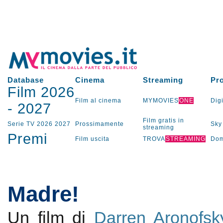
Database
Cinema
Streaming
Pr
Film 2026
Film al cinema
MYMOVIES
ONE
Digi
-
2027
Film gratis in
Serie TV
2026
2027
Prossimamente
Sky
streaming
Premi
Film uscita
TROVA
STREAMING
Dom
Madre!
Un film di
Darren Aronofsk