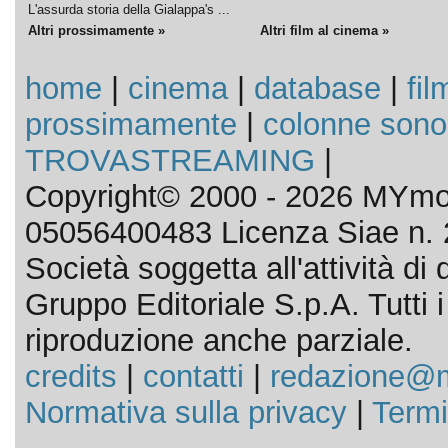
L'assurda storia della Gialappa's ...
Altri prossimamente »
Altri film al cinema »
home
|
cinema
|
database
|
fil
prossimamente
|
colonne sono
TROVASTREAMING
|
Copyright© 2000 - 2026 MYmov
05056400483 Licenza Siae n. 
Società soggetta all'attività d
Gruppo Editoriale S.p.A. Tutti i d
riproduzione anche parziale.
credits
|
contatti
|
redazione@m
Normativa sulla privacy
|
Termi