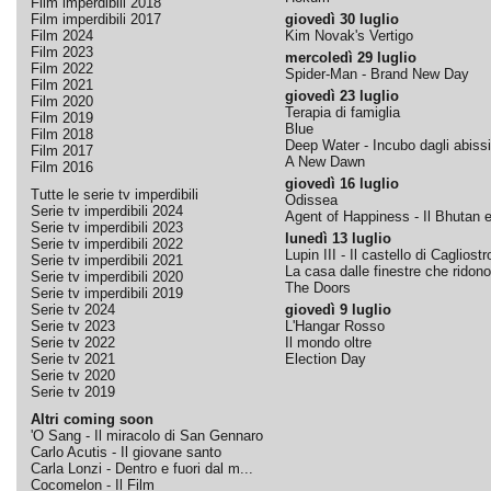
Film imperdibili 2018
Film imperdibili 2017
giovedì 30 luglio
Film 2024
Kim Novak's Vertigo
Film 2023
mercoledì 29 luglio
Film 2022
Spider-Man - Brand New Day
Film 2021
giovedì 23 luglio
Film 2020
Terapia di famiglia
Film 2019
Blue
Film 2018
Deep Water - Incubo dagli abissi
Film 2017
A New Dawn
Film 2016
giovedì 16 luglio
Tutte le serie tv imperdibili
Odissea
Serie tv imperdibili 2024
Agent of Happiness - Il Bhutan e 
Serie tv imperdibili 2023
lunedì 13 luglio
Serie tv imperdibili 2022
Lupin III - Il castello di Cagliostr
Serie tv imperdibili 2021
La casa dalle finestre che ridono
Serie tv imperdibili 2020
The Doors
Serie tv imperdibili 2019
Serie tv 2024
giovedì 9 luglio
Serie tv 2023
L'Hangar Rosso
Serie tv 2022
Il mondo oltre
Serie tv 2021
Election Day
Serie tv 2020
Serie tv 2019
Altri coming soon
'O Sang - Il miracolo di San Gennaro
Carlo Acutis - Il giovane santo
Carla Lonzi - Dentro e fuori dal m...
Cocomelon - Il Film