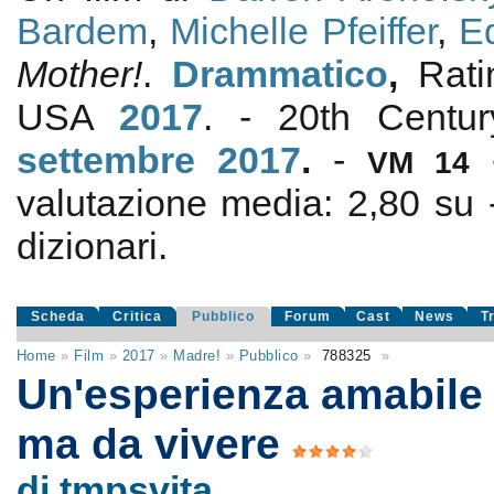
Bardem
,
Michelle Pfeiffer
,
E
Mother!
.
Drammatico
,
Rat
USA
2017
. - 20th Centu
settembre 2017
.
-
VM 14
valutazione media:
2,80
su
dizionari.
Scheda
Critica
Pubblico
Forum
Cast
News
T
Home
»
Film
»
2017
»
Madre!
»
Pubblico
»
788325
»
Un'esperienza amabile 
ma da vivere
di tmpsvita