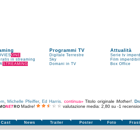
aming
Programmi TV
Attualità
VIES
ONE
Digitale Terrestre
Serie tv imperd
gratis in streaming
Sky
Film imperdibi
A
STREAMING
Domani in TV
Box Office
em
,
Michelle Pfeiffer
,
Ed Harris
.
continua»
Titolo originale
Mother!
.
Dr
Madre!
valutazione media:
2,80
su
-1
recensioni
MO
NE
T
RO
Cast
News
Trailer
Poster
Foto
Fras