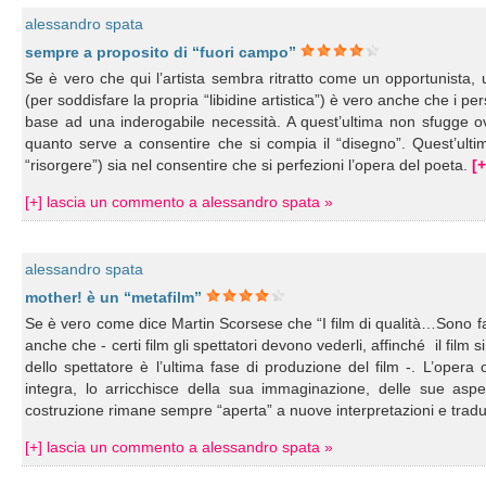
alessandro spata
sempre a proposito di “fuori campo”
Se è vero che qui l’artista sembra ritratto come un opportunista,
(per soddisfare la propria “libidine artistica”) è vero anche che 
base ad una inderogabile necessità. A quest’ultima non sfugge 
quanto serve a consentire che si compia il “disegno”. Quest’ult
“risorgere”) sia nel consentire che si perfezioni l’opera del poeta.
[+
[+] lascia un commento a alessandro spata »
alessandro spata
mother! è un “metafilm”
Se è vero come dice Martin Scorsese che “I film di qualità…Sono fa
anche che - certi film gli spettatori devono vederli, affinché il film
dello spettatore è l’ultima fase di produzione del film -. L’opera
integra, lo arricchisce della sua immaginazione, delle sue aspe
costruzione rimane sempre “aperta” a nuove interpretazioni e tradu
[+] lascia un commento a alessandro spata »