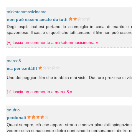
mirkotommasicinema
non può essere amato da tutti
Degli ospiti inattesi portano lo scompiglio in casa di marito 
spaventose. Il cast è di quelli che tutti amano, il film non può esser
[+] lascia un commento a mirkotommasicinema »
marco8
ma per carità!!!
Uno dei peggiori film che io abbia mai visto. Due ore preziose di vi
[+] lascia un commento a marco8 »
onufrio
perdonali
Quasi sempre, ciò che appare strano e senza plausibili spiegazioni 
vedere cosa si nasconde dietro ogni singolo personaggio, dietro o