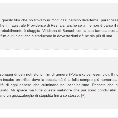
questo film che ho trovato in molti casi persino divertente, paradossa
anche il magistrale Providence di Resnais, anche se a me non è parso il
 probabilmente è sfuggita: Viridiana di Bunuel, con la sua famosa scen
ilm di riunioni che si traducono in devastazioni c'è ne sia più di una.
onaggi di ben noti storici film di genere (Polansky per esempio). Il n
n incubo orrorifico dove la peculiarità è la folla sempre più numeros
ità di ogni genere che culminano nel cannibalismo. Peccato che si
igurato. Mi spiace ma tutte queste metafore che pur sono condivisibili
ano un guazzabuglio di stupidità fini a se stesse.
[+]