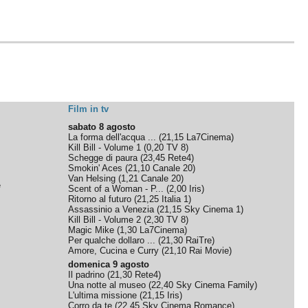
Film in tv
sabato 8 agosto
La forma dell'acqua ...
(
21,15
La7Cinema
)
Kill Bill - Volume 1
(
0,20
TV 8
)
Schegge di paura
(
23,45
Rete4
)
Smokin' Aces
(
21,10
Canale 20
)
Van Helsing
(
1,21
Canale 20
)
e
Scent of a Woman - P...
(
2,00
Iris
)
Ritorno al futuro
(
21,25
Italia 1
)
Assassinio a Venezia
(
21,15
Sky Cinema 1
)
Kill Bill - Volume 2
(
2,30
TV 8
)
Magic Mike
(
1,30
La7Cinema
)
Per qualche dollaro ...
(
21,30
RaiTre
)
Amore, Cucina e Curry
(
21,10
Rai Movie
)
domenica 9 agosto
Il padrino
(
21,30
Rete4
)
Una notte al museo
(
22,40
Sky Cinema Family
)
L'ultima missione
(
21,15
Iris
)
Corro da te
(
22,45
Sky Cinema Romance
)