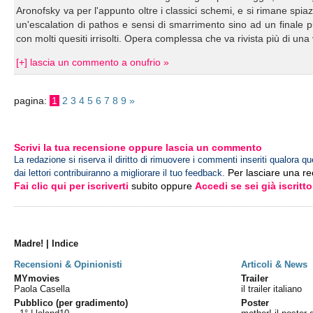
Aronofsky va per l'appunto oltre i classici schemi, e si rimane spia
un'escalation di pathos e sensi di smarrimento sino ad un finale p
con molti quesiti irrisolti. Opera complessa che va rivista più di 
[+] lascia un commento a onufrio »
pagina:
1
2
3
4
5
6
7
8
9
»
Scrivi la tua recensione oppure lascia un commento
La redazione si riserva il diritto di rimuovere i commenti inseriti qualora qu
Per lasciare una r
dai lettori contribuiranno a migliorare il tuo feedback.
Fai clic qui per iscriverti
subito oppure
Accedi se sei già iscritto
Madre! | Indice
Recensioni & Opinionisti
Articoli & News
MYmovies
Trailer
Paola Casella
il trailer italiano
Pubblico (per gradimento)
Poster