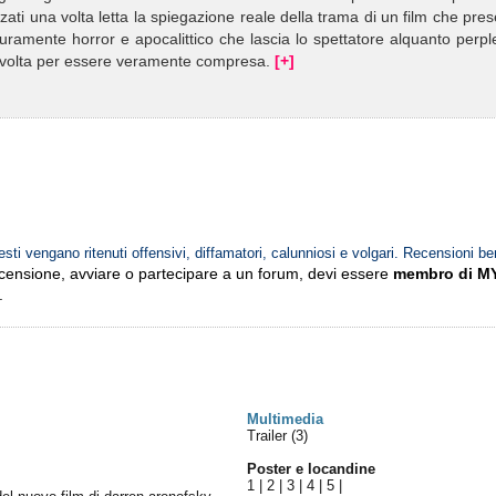
zzati una volta letta la spiegazione reale della trama di un film che pre
uramente horror e apocalittico che lascia lo spettatore alquanto perp
una volta per essere veramente compresa.
[+]
esti vengano ritenuti offensivi, diffamatori, calunniosi e volgari. Recensioni be
ecensione, avviare o partecipare a un forum, devi essere
membro di M
.
Multimedia
Trailer (3)
Poster e locandine
1
|
2
|
3
|
4
|
5
|