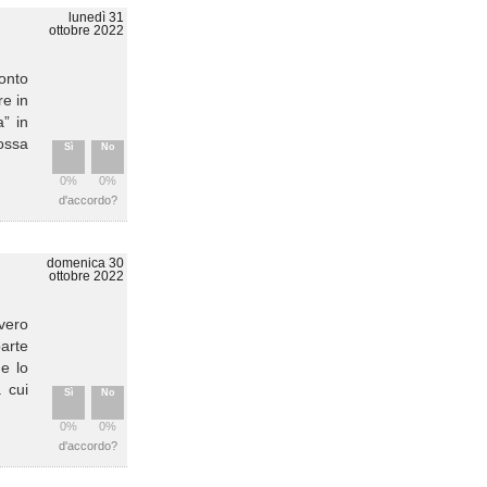
lunedì 31
ottobre 2022
conto
re in
” in
ossa
Sì
No
0%
0%
d'accordo?
domenica 30
ottobre 2022
 vero
parte
he lo
 cui
Sì
No
0%
0%
d'accordo?