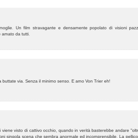
e moglie. Un film stravagante e densamente popolato di visioni paz
e amato da tutti.
ta buttate via. Senza il minimo senso. E amo Von Trier eh!
viene visto di cattivo occhio, quando in verità basterebbe andare "olt
gni singola scena che sembra anormale ed incomprensibile. La pellico