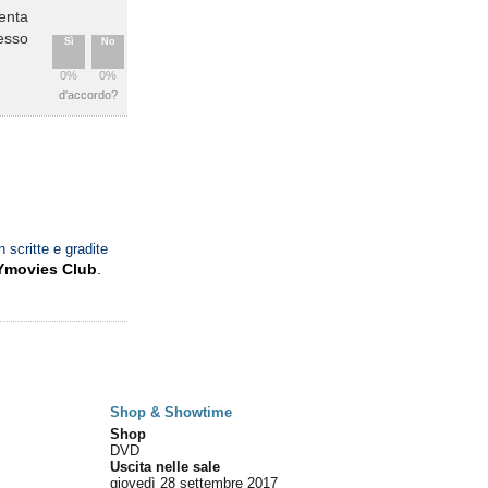
senta
lesso
Sì
No
0%
0%
d'accordo?
n scritte e gradite
Ymovies Club
.
Shop & Showtime
Shop
DVD
Uscita nelle sale
giovedì 28
settembre 2017