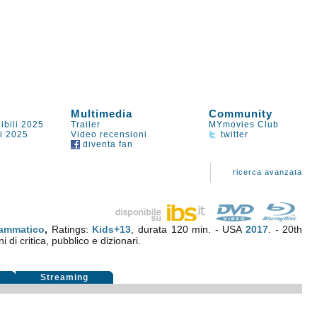
Multimedia
Community
ibili 2025
Trailer
MYmovies Club
li 2025
Video recensioni
twitter
diventa fan
ricerca avanzata
ammatico
,
Ratings:
Kids+13
, durata 120 min. - USA
2017
. - 20th
 di critica, pubblico e dizionari.
i
Streaming