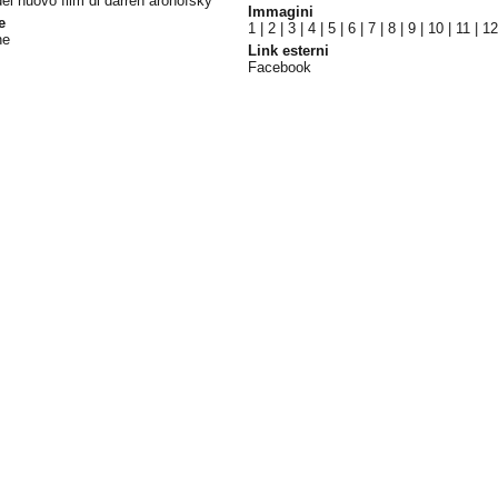
del nuovo film di darren aronofsky
Immagini
e
1
|
2
|
3
|
4
|
5
|
6
|
7
|
8
|
9
|
10
|
11
|
1
ne
Link esterni
Facebook