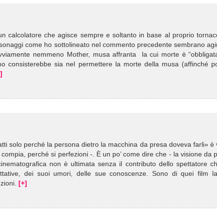
 un calcolatore che agisce sempre e soltanto in base al proprio torna
i personaggi come ho sottolineato nel commento precedente sembrano agi
ovviamente nemmeno Mother, musa affranta la cui morte è “obbligata
imo consisterebbe sia nel permettere la morte della musa (affinché p
]
tti solo perché la persona dietro la macchina da presa doveva farli» è
 si compia, perché si perfezioni -. È un po’ come dire che - la visione da 
 cinematografica non è ultimata senza il contributo dello spettatore c
ttative, dei suoi umori, delle sue conoscenze. Sono di quei film la
zioni.
[+]