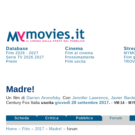
Database
Cinema
Stre
Film 2026
-
2027
Film al cinema
MYMO
Serie TV
2026
2027
Prossimamente
Film 
Premi
Film uscita
TROV
Madre!
Un film di
Darren Aronofsky
. Con
Jennifer Lawrence
,
Javier Bard
Century Fox Italia
uscita
giovedì 28
settembre 2017
.
-
-
VM 14
MY
Scheda
Critica
Pubblico
Forum
Home
»
Film
»
2017
»
Madre!
»
forum