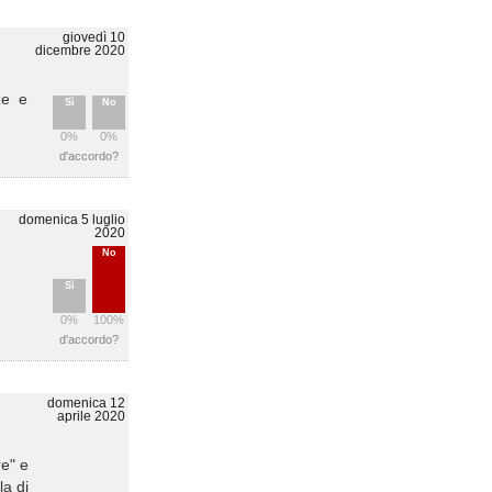
giovedì 10
dicembre 2020
ze e
Sì
No
0%
0%
d'accordo?
domenica 5 luglio
2020
No
Sì
0%
100%
d'accordo?
domenica 12
aprile 2020
re" e
la di