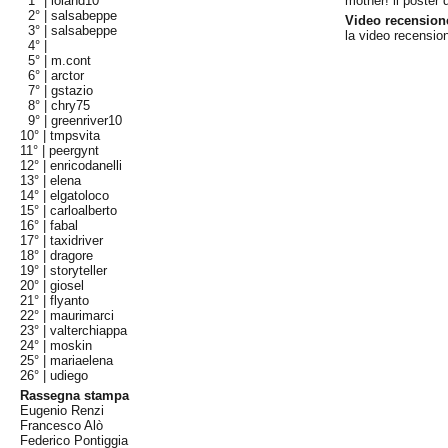
1° |
loland10
mother! il poster 
2° |
salsabeppe
Video recension
3° |
salsabeppe
la video recensio
4° |
5° |
m.cont
6° |
arctor
7° |
gstazio
8° |
chry75
9° |
greenriver10
10° |
tmpsvita
11° |
peergynt
12° |
enricodanelli
13° |
elena
14° |
elgatoloco
15° |
carloalberto
16° |
fabal
17° |
taxidriver
18° |
dragore
19° |
storyteller
20° |
giosel
21° |
flyanto
22° |
maurimarci
23° |
valterchiappa
24° |
moskin
25° |
mariaelena
26° |
udiego
Rassegna stampa
Eugenio Renzi
Francesco Alò
Federico Pontiggia