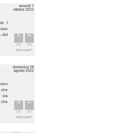
venerdì 7
ottobre 2022
le. I
 caso
a del
Sì
No
0%
0%
d'accordo?
domenica 28
agosto 2022
ostro
a che
 sia
, che
Sì
No
0%
0%
d'accordo?