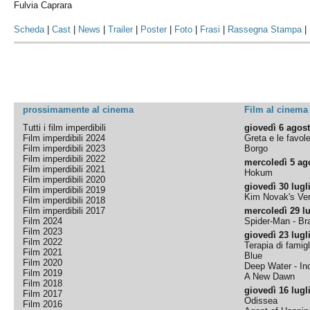
Fulvia Caprara
Scheda
|
Cast
|
News
|
Trailer
|
Poster
|
Foto
|
Frasi
|
Rassegna Stampa
|
prossimamente al cinema
Film al cinema
Tutti i film imperdibili
giovedì 6 agos
Film imperdibili 2024
Greta e le favol
Film imperdibili 2023
Borgo
Film imperdibili 2022
mercoledì 5 ag
Film imperdibili 2021
Hokum
Film imperdibili 2020
giovedì 30 lugl
Film imperdibili 2019
Kim Novak's Ver
Film imperdibili 2018
Film imperdibili 2017
mercoledì 29 lu
Film 2024
Spider-Man - B
Film 2023
giovedì 23 lugl
Film 2022
Terapia di famigl
Film 2021
Blue
Film 2020
Deep Water - Inc
Film 2019
A New Dawn
Film 2018
giovedì 16 lugl
Film 2017
Odissea
Film 2016