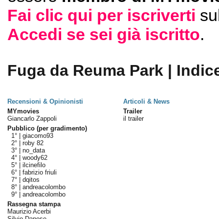
Fai clic qui per iscriverti
su
Accedi se sei già iscritto
.
Fuga da Reuma Park | Indic
Recensioni & Opinionisti
Articoli & News
MYmovies
Trailer
Giancarlo Zappoli
il trailer
Pubblico (per gradimento)
1° |
giacomo93
2° |
roby 82
3° |
no_data
4° |
woody62
5° |
ilcinefilo
6° |
fabrizio friuli
7° |
dqitos
8° |
andreacolombo
9° |
andreacolombo
Rassegna stampa
Maurizio Acerbi
Silvio Danese