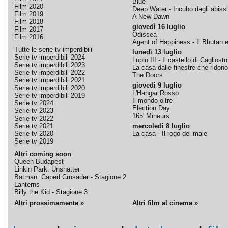
Blue
Film 2020
Deep Water - Incubo dagli abissi
Film 2019
A New Dawn
Film 2018
giovedì 16 luglio
Film 2017
Odissea
Film 2016
Agent of Happiness - Il Bhutan e 
Tutte le serie tv imperdibili
lunedì 13 luglio
Serie tv imperdibili 2024
Lupin III - Il castello di Cagliostr
Serie tv imperdibili 2023
La casa dalle finestre che ridono
Serie tv imperdibili 2022
The Doors
Serie tv imperdibili 2021
giovedì 9 luglio
Serie tv imperdibili 2020
L'Hangar Rosso
Serie tv imperdibili 2019
Il mondo oltre
Serie tv 2024
Election Day
Serie tv 2023
165' Mineurs
Serie tv 2022
Serie tv 2021
mercoledì 8 luglio
Serie tv 2020
La casa - Il rogo del male
Serie tv 2019
Altri coming soon
Queen Budapest
Linkin Park: Unshatter
Batman: Caped Crusader - Stagione 2
Lanterns
Billy the Kid - Stagione 3
Altri prossimamente »
Altri film al cinema »