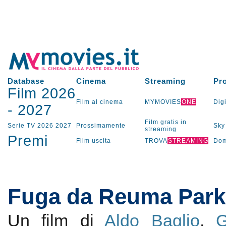
Database
Cinema
Streaming
Pr
Film 2026
Film al cinema
MYMOVIES
ONE
Digi
-
2027
Film gratis in
Serie TV
2026
2027
Prossimamente
Sky
streaming
Premi
Film uscita
TROVA
STREAMING
Dom
Fuga da Reuma Park
Un film di
Aldo Baglio
,
G