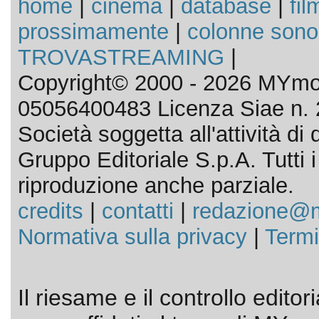
home
|
cinema
|
database
|
fil
prossimamente
|
colonne sono
TROVASTREAMING
|
Copyright© 2000 - 2026 MYmov
05056400483 Licenza Siae n. 
Società soggetta all'attività d
Gruppo Editoriale S.p.A. Tutti i d
riproduzione anche parziale.
credits
|
contatti
|
redazione@m
Normativa sulla privacy
|
Termi
Il riesame e il controllo editor