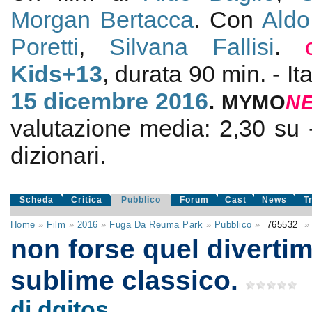
Morgan Bertacca
. Con
Aldo
Poretti
,
Silvana Fallisi
.
Kids+13
, durata 90 min. - It
15
dicembre 2016
.
MYMO
N
valutazione media:
2,30
su
dizionari.
Scheda
Critica
Pubblico
Forum
Cast
News
T
Home
»
Film
»
2016
»
Fuga Da Reuma Park
»
Pubblico
»
765532
»
non forse quel diverti
sublime classico.
di dqitos