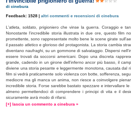
l'invincibile prigioniero di guerra!
di cinebura
Feedback: 1528 |
altri commenti e recensioni di cinebura
L'atleta, soldato, prigioniero che vinse la guerra. Coraggio e ta
Nonostante l'incredibile storia illustrata in due ore, questo film
promettente, sono rappresentate molto bene le scene girate sull'aere
il passato atletico e glorioso del protagonista. La storia cambia st
diventano naufraghi, su un gommone di salvataggio. Dispersi nell'
essere trovati da soccorsi americani. Dopo una discreta rappresen
grande, cadendo in un girone dell'inferno ancor più basso, il camp
diviene una storia pesante e leggermente monotona, causata dal ripete
film si vedrà praticamente solo violenza con botte, sofferenza, segui
mediocre ma gli manca un anima, non riesce a coinvolgere piename
incredibile storia. Forse sarebbe bastato spezzare e intervallare le
almeno permettendoci di comprendere i principi di vita e il desi
sicuramente avrà modo di rifarsi.
[+] lascia un commento a cinebura »