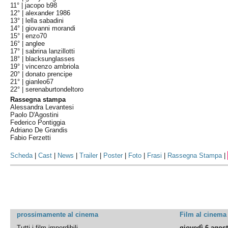
11° |
jacopo b98
12° |
alexander 1986
13° |
lella sabadini
14° |
giovanni morandi
15° |
enzo70
16° |
anglee
17° |
sabrina lanzillotti
18° |
blacksunglasses
19° |
vincenzo ambriola
20° |
donato prencipe
21° |
gianleo67
22° |
serenaburtondeltoro
Rassegna stampa
Alessandra Levantesi
Paolo D'Agostini
Federico Pontiggia
Adriano De Grandis
Fabio Ferzetti
Scheda
|
Cast
|
News
|
Trailer
|
Poster
|
Foto
|
Frasi
|
Rassegna Stampa
|
prossimamente al cinema
Film al cinema
Tutti i film imperdibili
giovedì 6 agos