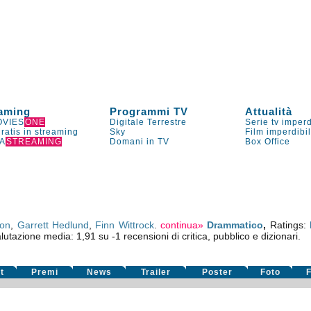
aming
Programmi TV
Attualità
VIES
ONE
Digitale Terrestre
Serie tv imperd
gratis in streaming
Sky
Film imperdibi
A
STREAMING
Domani in TV
Box Office
son
,
Garrett Hedlund
,
Finn Wittrock
.
continua»
Drammatico
,
Ratings:
alutazione media:
1,91
su
-1
recensioni di critica, pubblico e dizionari.
t
Premi
News
Trailer
Poster
Foto
F