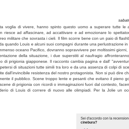
sabat
nta voglia di vivere, hanno spinto questo uomo a superare tutte le at
 non riesce ad affascinare, ad accattivare e ad emozionare lo spettato
o militare che sovrasta i cieli. Il film scorre bene con un paio di fla
rada quando Louis e alcuni suoi compagni durante una perlustrazione in 
immenso oceano Pacifico, dovranno sopravvivere per moltissimi giorni,
tazione della situazione, i due superstiti al naufragio affronteranno
o di prigionia giapponese. Il racconto cambia pagina e dall' "avventu
rsi di situazioni tutte simili tra loro e da una assenza di colpi di scen
te dall'invincibile resistenza del nostro protagonista. Non si può dire c
nte il pubblico. Scene troppo lente e pesanti che evitano il pieno g
 scene di prigionia con ricordi o immaginazioni fuori dal contesto, fac
derio di Louis di correre di nuovo alle olimpiadi. Per la Jolie un 
Sei d'accordo con la recension
cinebura?