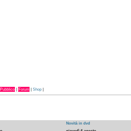
Pubblico
|
Forum
|
Shop
|
Novità in dvd
to
giovedì 6 agosto