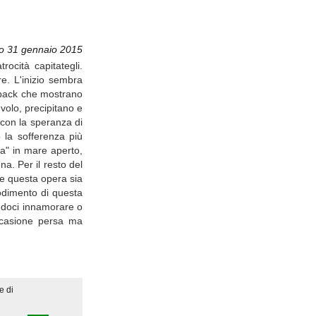
o 31 gennaio 2015
rocità capitategli.
re. L'inizio sembra
shback che mostrano
volo, precipitano e
 con la speranza di
 la sofferenza più
ra" in mare aperto,
a. Per il resto del
he questa opera sia
odimento di questa
endoci innamorare o
occasione persa ma
e di