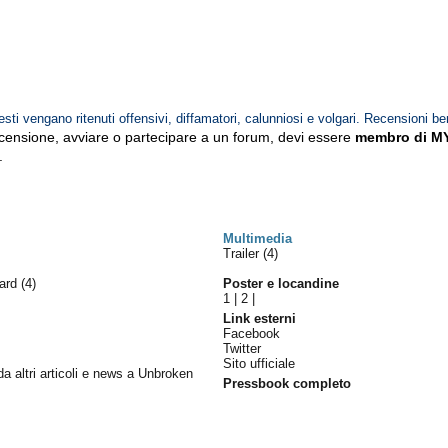
esti vengano ritenuti offensivi, diffamatori, calunniosi e volgari. Recensioni be
ecensione, avviare o partecipare a un forum, devi essere
membro di M
.
Multimedia
Trailer (4)
ward
(4)
Poster e locandine
1
|
2
|
Link esterni
Facebook
Twitter
Sito ufficiale
 da altri articoli e news a Unbroken
Pressbook completo