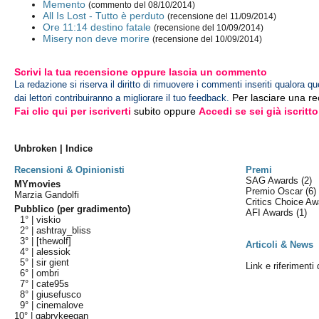
Memento
(commento del 08/10/2014)
All Is Lost - Tutto è perduto
(recensione del 11/09/2014)
Ore 11:14 destino fatale
(recensione del 10/09/2014)
Misery non deve morire
(recensione del 10/09/2014)
Scrivi la tua recensione oppure lascia un commento
La redazione si riserva il diritto di rimuovere i commenti inseriti qualora qu
Per lasciare una r
dai lettori contribuiranno a migliorare il tuo feedback.
Fai clic qui per iscriverti
subito oppure
Accedi se sei già iscritto
Unbroken | Indice
Recensioni & Opinionisti
Premi
SAG Awards
(2)
MYmovies
Premio Oscar
(6)
Marzia Gandolfi
Critics Choice A
Pubblico (per gradimento)
AFI Awards
(1)
1° |
viskio
2° |
ashtray_bliss
3° |
[thewolf]
Articoli & News
4° |
alessiok
5° |
sir gient
Link e riferimenti
6° |
ombri
7° |
cate95s
8° |
giusefusco
9° |
cinemalove
10° |
gabrykeegan