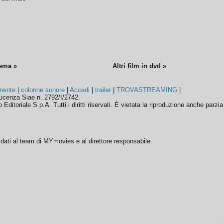
nema »
Altri film in dvd »
mente
|
colonne sonore
|
Accedi
|
trailer
|
TROVASTREAMING
|
icenza Siae n. 2792/I/2742.
ditoriale S.p.A. Tutti i diritti riservati. È vietata la riproduzione anche parzia
ffidati al team di MYmovies e al direttore responsabile.