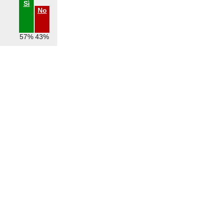
Sì
No
57%
43%