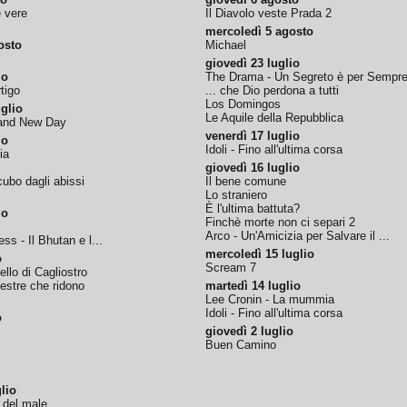
e vere
Il Diavolo veste Prada 2
mercoledì 5 agosto
osto
Michael
giovedì 23 luglio
io
The Drama - Un Segreto è per Sempr
tigo
... che Dio perdona a tutti
Los Domingos
glio
Le Aquile della Repubblica
rand New Day
venerdì 17 luglio
io
Idoli - Fino all'ultima corsa
ia
giovedì 16 luglio
ubo dagli abissi
Il bene comune
Lo straniero
È l'ultima battuta?
io
Finchè morte non ci separi 2
Arco - Un'Amicizia per Salvare il ...
ss - Il Bhutan e l...
mercoledì 15 luglio
o
Scream 7
tello di Cagliostro
nestre che ridono
martedì 14 luglio
Lee Cronin - La mummia
Idoli - Fino all'ultima corsa
o
giovedì 2 luglio
Buen Camino
lio
o del male