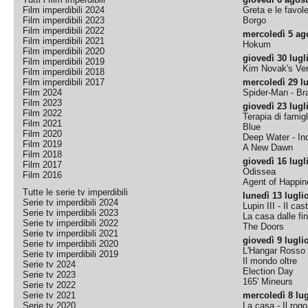
Film imperdibili 2024
Greta e le favol
Film imperdibili 2023
Borgo
Film imperdibili 2022
mercoledì 5 ag
Film imperdibili 2021
Hokum
Film imperdibili 2020
giovedì 30 lugl
Film imperdibili 2019
Kim Novak's Ver
Film imperdibili 2018
Film imperdibili 2017
mercoledì 29 lu
Film 2024
Spider-Man - B
Film 2023
giovedì 23 lugl
Film 2022
Terapia di famigl
Film 2021
Blue
Film 2020
Deep Water - Inc
Film 2019
A New Dawn
Film 2018
giovedì 16 lugl
Film 2017
Odissea
Film 2016
Agent of Happine
Tutte le serie tv imperdibili
lunedì 13 lugli
Serie tv imperdibili 2024
Lupin III - Il cas
Serie tv imperdibili 2023
La casa dalle fi
Serie tv imperdibili 2022
The Doors
Serie tv imperdibili 2021
giovedì 9 lugli
Serie tv imperdibili 2020
L'Hangar Rosso
Serie tv imperdibili 2019
Il mondo oltre
Serie tv 2024
Election Day
Serie tv 2023
165' Mineurs
Serie tv 2022
Serie tv 2021
mercoledì 8 lug
Serie tv 2020
La casa - Il rog