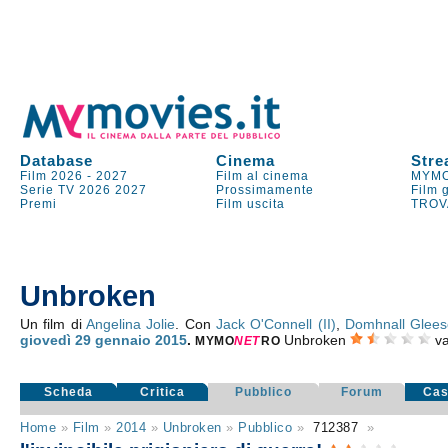
Database
Cinema
Stre
Film 2026
-
2027
Film al cinema
MYMO
Serie TV
2026
2027
Prossimamente
Film 
Premi
Film uscita
TROV
Unbroken
Un film di
Angelina Jolie
. Con
Jack O'Connell (II)
,
Domhnall Glee
giovedì 29
gennaio 2015
.
Unbroken
v
MYMO
NE
T
RO
Scheda
Critica
Pubblico
Forum
Cas
Home
»
Film
»
2014
»
Unbroken
»
Pubblico
»
712387
»