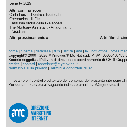
Serie tv 2019
Altri coming soon
Carla Lonzi - Dentro e fuori dal m...
Cocomelon - Il Film
L'assurda storia della Gialappa's ...
The Mortuary Assistant - Anatomia ...
I Nisidiani
Altri prossimamente »
Altri film al ci
home
|
cinema
|
database
|
film
|
uscite
|
dvd
|
tv
|
box office
|
prossima
Copyright© 2000 - 2026 MYmovies® Mo-Net s.r.l. P.IVA: 05056400483 L
Società soggetta all'attività di direzione e coordinamento di GEDI Gruppo E
credits
|
contatti
|
redazione@mymovies.it
Normativa sulla privacy
|
Termini e condizioni d'uso
Il riesame e il controllo editoriale dei contenuti del presente sito sono a
Per contatti, scrivere al seguente indirizzo email: live@mymovies.it