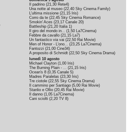
Il padrino
(
21,30
Rete4
)
Una notte al museo
(
22,40
Sky Cinema Family
)
L'ultima missione
(
21,15
Iris
)
Corro da te
(
22,45
Sky Cinema Romance
)
Smokin' Aces
(
23,17
Canale 20
)
e
Battleship
(
21,20
Italia 1
)
Il giro del mondo in...
(
1,50
La7Cinema
)
Febbre da cavallo
(
21,15
La7
)
Un fantastico via vai
(
22,50
Rai Movie
)
Men of Honor - L'ono...
(
23,25
La7Cinema
)
Fantozzi
(
21,00
Cine34
)
A proposito di Schmidt
(
22,50
Sky Cinema Drama
)
lunedì 10 agosto
Michael Clayton
(
1,00
Iris
)
The Burning Plain - ...
(
21,15
Iris
)
Ocean's 8
(
0,35
Canale 5
)
Madres Paralelas
(
23,30
Iris
)
Tre ciotole
(
22,55
Sky Cinema Drama
)
Il cammino per Santiago
(
5,00
Rai Movie
)
Stanlio e Ollio
(
20,45
Rai Movie
)
Il danno
(
1,05
La7Cinema
)
Cani sciolti
(
2,20
TV 8
)