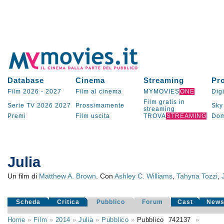
Database
Cinema
Streaming
Pr
Film 2026
-
2027
Film al cinema
MYMOVIES
ONE
Digi
Film gratis in
Serie TV
2026
2027
Prossimamente
Sky
streaming
Premi
Film uscita
TROVA
STREAMING
Dom
Julia
Un film di
Matthew A. Brown
. Con
Ashley C. Williams
,
Tahyna Tozzi
,
Scheda
Critica
Pubblico
Forum
Cast
New
Home
»
Film
»
2014
»
Julia
»
Pubblico
»
Pubblico
742137
»