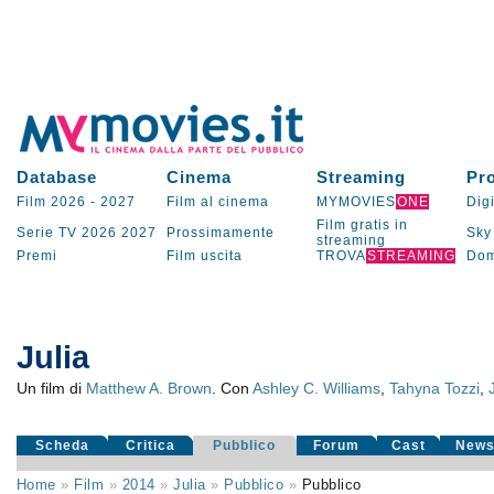
Database
Cinema
Streaming
Pr
Film 2026
-
2027
Film al cinema
MYMOVIES
ONE
Digi
Film gratis in
Serie TV
2026
2027
Prossimamente
Sky
streaming
Premi
Film uscita
TROVA
STREAMING
Dom
Julia
Un film di
Matthew A. Brown
. Con
Ashley C. Williams
,
Tahyna Tozzi
,
Scheda
Critica
Pubblico
Forum
Cast
New
Home
»
Film
»
2014
»
Julia
»
Pubblico
»
Pubblico