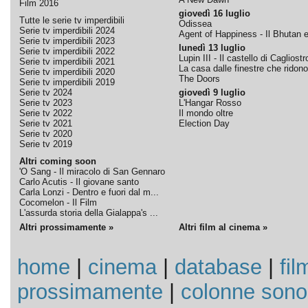
Film 2016
giovedì 16 luglio
Tutte le serie tv imperdibili
Odissea
Serie tv imperdibili 2024
Agent of Happiness - Il Bhutan e 
Serie tv imperdibili 2023
lunedì 13 luglio
Serie tv imperdibili 2022
Lupin III - Il castello di Cagliostr
Serie tv imperdibili 2021
La casa dalle finestre che ridono
Serie tv imperdibili 2020
The Doors
Serie tv imperdibili 2019
Serie tv 2024
giovedì 9 luglio
Serie tv 2023
L'Hangar Rosso
Serie tv 2022
Il mondo oltre
Serie tv 2021
Election Day
Serie tv 2020
Serie tv 2019
Altri coming soon
'O Sang - Il miracolo di San Gennaro
Carlo Acutis - Il giovane santo
Carla Lonzi - Dentro e fuori dal m...
Cocomelon - Il Film
L'assurda storia della Gialappa's ...
Altri prossimamente »
Altri film al cinema »
home
|
cinema
|
database
|
fil
prossimamente
|
colonne sono