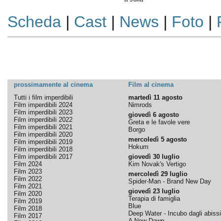
Scheda
|
Cast
|
News
|
Foto
|
prossimamente al cinema
Film al cinema
Tutti i film imperdibili
martedì 11 agosto
Film imperdibili 2024
Nimrods
Film imperdibili 2023
giovedì 6 agosto
Film imperdibili 2022
Greta e le favole vere
Film imperdibili 2021
Borgo
Film imperdibili 2020
mercoledì 5 agosto
Film imperdibili 2019
Hokum
Film imperdibili 2018
Film imperdibili 2017
giovedì 30 luglio
Film 2024
Kim Novak's Vertigo
Film 2023
mercoledì 29 luglio
Film 2022
Spider-Man - Brand New Day
Film 2021
giovedì 23 luglio
Film 2020
Terapia di famiglia
Film 2019
Blue
Film 2018
Deep Water - Incubo dagli abissi
Film 2017
A New Dawn