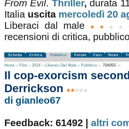
From Evil
.
Thriller
,
durata 1
Italia
uscita
mercoledì 20
a
Liberaci dal male
recensioni di critica, pubblico
Scheda
Critica
Pubblico
Forum
Cast
News
T
Home
»
Film
»
2014
»
Liberaci Dal Male
»
Pubblico
»
704055
»
Il cop-exorcism secon
Derrickson
di gianleo67
Feedback: 61492 |
altri co