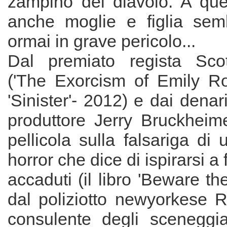
zampino del diavolo. A que
anche moglie e figlia sem
ormai in grave pericolo...
Dal premiato regista Scot
('The Exorcism of Emily R
'Sinister'- 2012) e dai denar
produttore Jerry Bruckheime
pellicola sulla falsariga di 
horror che dice di ispirarsi a 
accaduti (il libro 'Beware the
dal poliziotto newyorkese R
consulente degli sceneggi