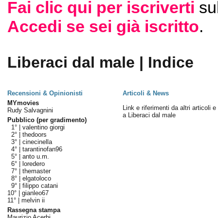
Fai clic qui per iscriverti
su
Accedi se sei già iscritto
.
Liberaci dal male | Indice
Recensioni & Opinionisti
Articoli & News
MYmovies
Link e riferimenti da altri articoli 
Rudy Salvagnini
a Liberaci dal male
Pubblico (per gradimento)
1° |
valentino giorgi
2° |
thedoors
3° |
cinecinella
4° |
tarantinofan96
5° |
anto u.m.
6° |
loredero
7° |
themaster
8° |
elgatoloco
9° |
filippo catani
10° |
gianleo67
11° |
melvin ii
Rassegna stampa
Maurizio Acerbi