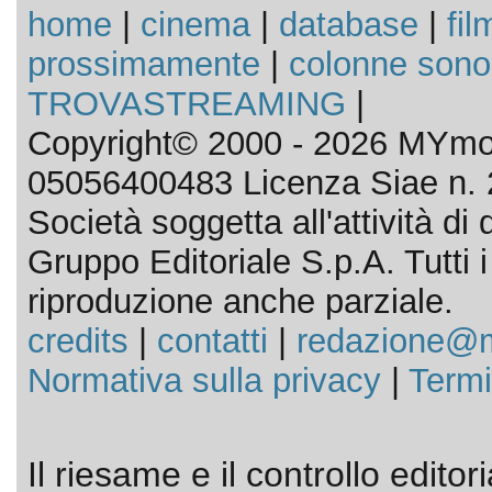
home
|
cinema
|
database
|
fil
prossimamente
|
colonne sono
TROVASTREAMING
|
Copyright© 2000 - 2026 MYmov
05056400483 Licenza Siae n. 
Società soggetta all'attività d
Gruppo Editoriale S.p.A. Tutti i d
riproduzione anche parziale.
credits
|
contatti
|
redazione@m
Normativa sulla privacy
|
Termi
Il riesame e il controllo editor