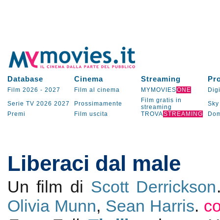
Database
Cinema
Streaming
Pr
Film 2026
-
2027
Film al cinema
MYMOVIES
ONE
Digi
Film gratis in
Serie TV
2026
2027
Prossimamente
Sky
streaming
Premi
Film uscita
TROVA
STREAMING
Dom
Liberaci dal male
Un film di
Scott Derrickson
Olivia Munn
,
Sean Harris
.
c