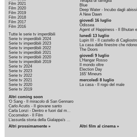
Terapia di famiglia
Film 2021
Blue
Film 2020
Deep Water - Incubo dagli abissi
Film 2019
A New Dawn
Film 2018
giovedì 16 luglio
Film 2017
Odissea
Film 2016
Agent of Happiness - Il Bhutan e 
Tutte le serie tv imperdibili
lunedì 13 luglio
Serie tv imperdibili 2024
Lupin III - Il castello di Cagliostr
Serie tv imperdibili 2023
La casa dalle finestre che ridono
Serie tv imperdibili 2022
The Doors
Serie tv imperdibili 2021
giovedì 9 luglio
Serie tv imperdibili 2020
L'Hangar Rosso
Serie tv imperdibili 2019
Il mondo oltre
Serie tv 2024
Election Day
Serie tv 2023
165' Mineurs
Serie tv 2022
Serie tv 2021
mercoledì 8 luglio
Serie tv 2020
La casa - Il rogo del male
Serie tv 2019
Altri coming soon
'O Sang - Il miracolo di San Gennaro
Carlo Acutis - Il giovane santo
Carla Lonzi - Dentro e fuori dal m...
Cocomelon - Il Film
L'assurda storia della Gialappa's ...
Altri prossimamente »
Altri film al cinema »