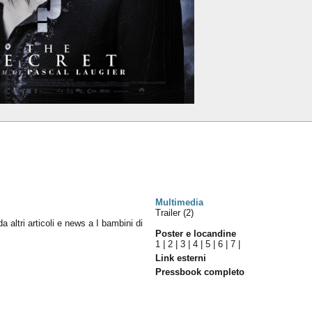
Multimedia
Trailer (2)
da altri articoli e news a I bambini di
Poster e locandine
1
|
2
|
3
|
4
|
5
|
6
|
7
|
Link esterni
Pressbook completo