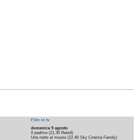
Film in tv
domenica 9 agosto
Il padrino
(
21,30
Rete4
)
Una notte al museo
(
22,40
Sky Cinema Family
)