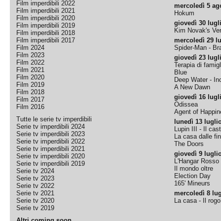
Film imperdibili 2022
mercoledì 5 ag
Film imperdibili 2021
Hokum
Film imperdibili 2020
giovedì 30 lugl
Film imperdibili 2019
Kim Novak's Ver
Film imperdibili 2018
Film imperdibili 2017
mercoledì 29 lu
Film 2024
Spider-Man - B
Film 2023
giovedì 23 lugl
Film 2022
Terapia di famigl
Film 2021
Blue
Film 2020
Deep Water - Inc
Film 2019
A New Dawn
Film 2018
giovedì 16 lugl
Film 2017
Odissea
Film 2016
Agent of Happine
Tutte le serie tv imperdibili
lunedì 13 lugli
Serie tv imperdibili 2024
Lupin III - Il cas
Serie tv imperdibili 2023
La casa dalle fi
Serie tv imperdibili 2022
The Doors
Serie tv imperdibili 2021
giovedì 9 lugli
Serie tv imperdibili 2020
L'Hangar Rosso
Serie tv imperdibili 2019
Il mondo oltre
Serie tv 2024
Election Day
Serie tv 2023
165' Mineurs
Serie tv 2022
Serie tv 2021
mercoledì 8 lug
Serie tv 2020
La casa - Il rog
Serie tv 2019
Altri coming soon