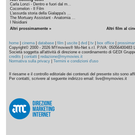
Carla Lonzi - Dentro e fuori dal m...
Cocomelon - Il Film
L'assurda storia della Gialappa's ...
The Mortuary Assistant - Anatomia ...
I Nisidiani
Altri prossimamente »
Altri film al ci
home
|
cinema
|
database
|
film
|
uscite
|
dvd
|
tv
|
box office
|
prossima
Copyright© 2000 - 2026 MYmovies® Mo-Net s.r.l. P.IVA: 05056400483 L
Società soggetta all'attività di direzione e coordinamento di GEDI Gruppo E
credits
|
contatti
|
redazione@mymovies.it
Normativa sulla privacy
|
Termini e condizioni d'uso
Il riesame e il controllo editoriale dei contenuti del presente sito sono a
Per contatti, scrivere al seguente indirizzo email: live@mymovies.it