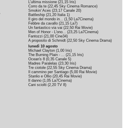
L'ultima missione
(
21,15
Iris
)
Corro da te
(
22,45
Sky Cinema Romance
)
Smokin' Aces
(
23,17
Canale 20
)
e
Battleship
(
21,20
Italia 1
)
Il giro del mondo in...
(
1,50
La7Cinema
)
Febbre da cavallo
(
21,15
La7
)
Un fantastico via vai
(
22,50
Rai Movie
)
Men of Honor - L'ono...
(
23,25
La7Cinema
)
Fantozzi
(
21,00
Cine34
)
A proposito di Schmidt
(
22,50
Sky Cinema Drama
)
lunedì 10 agosto
Michael Clayton
(
1,00
Iris
)
The Burning Plain - ...
(
21,15
Iris
)
Ocean's 8
(
0,35
Canale 5
)
Madres Paralelas
(
23,30
Iris
)
Tre ciotole
(
22,55
Sky Cinema Drama
)
Il cammino per Santiago
(
5,00
Rai Movie
)
Stanlio e Ollio
(
20,45
Rai Movie
)
Il danno
(
1,05
La7Cinema
)
Cani sciolti
(
2,20
TV 8
)