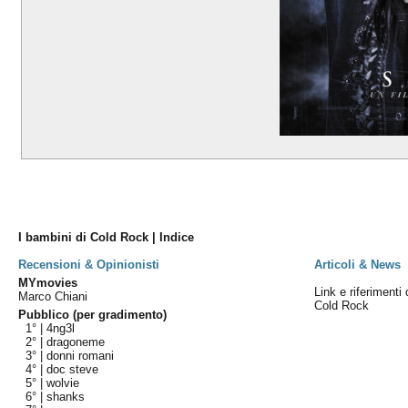
I bambini di Cold Rock | Indice
Recensioni & Opinionisti
Articoli & News
MYmovies
Link e riferimenti 
Marco Chiani
Cold Rock
Pubblico (per gradimento)
1° |
4ng3l
2° |
dragoneme
3° |
donni romani
4° |
doc steve
5° |
wolvie
6° |
shanks