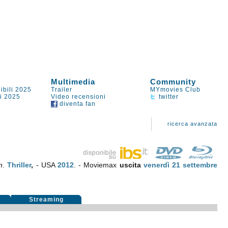
Multimedia
Community
ibili 2025
Trailer
MYmovies Club
li 2025
Video recensioni
twitter
diventa fan
ricerca avanzata
n
.
Thriller
,
- USA
2012
. - Moviemax
uscita
venerdì 21
settembre
i
Streaming