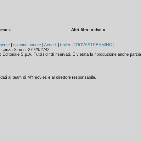
nema »
Altri film in dvd »
mente
|
colonne sonore
|
Accedi
|
trailer
|
TROVASTREAMING
|
icenza Siae n. 2792/I/2742.
ditoriale S.p.A. Tutti i diritti riservati. È vietata la riproduzione anche parzia
ffidati al team di MYmovies e al direttore responsabile.