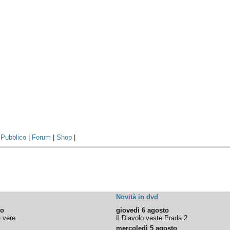
|
Pubblico
|
Forum
|
Shop
|
Novità in dvd
to
giovedì 6 agosto
e vere
Il Diavolo veste Prada 2
mercoledì 5 agosto