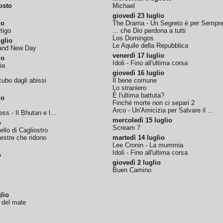
osto
Michael
giovedì 23 luglio
io
The Drama - Un Segreto è per Sempr
tigo
... che Dio perdona a tutti
Los Domingos
glio
Le Aquile della Repubblica
rand New Day
venerdì 17 luglio
io
Idoli - Fino all'ultima corsa
ia
giovedì 16 luglio
ubo dagli abissi
Il bene comune
Lo straniero
È l'ultima battuta?
io
Finchè morte non ci separi 2
Arco - Un'Amicizia per Salvare il ...
ss - Il Bhutan e l...
mercoledì 15 luglio
o
Scream 7
tello di Cagliostro
nestre che ridono
martedì 14 luglio
Lee Cronin - La mummia
Idoli - Fino all'ultima corsa
o
giovedì 2 luglio
Buen Camino
lio
o del male