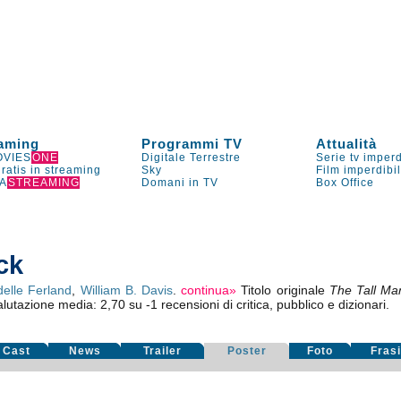
aming
Programmi TV
Attualità
VIES
ONE
Digitale Terrestre
Serie tv imperd
gratis in streaming
Sky
Film imperdibi
A
STREAMING
Domani in TV
Box Office
ck
delle Ferland
,
William B. Davis
.
continua»
Titolo originale
The Tall Ma
alutazione media:
2,70
su
-1
recensioni di critica, pubblico e dizionari.
Cast
News
Trailer
Poster
Foto
Fras