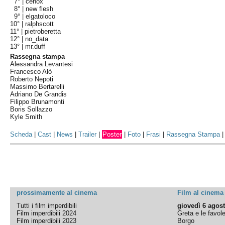
7° |
cenox
8° |
new flesh
9° |
elgatoloco
10° |
ralphscott
11° |
pietroberetta
12° |
no_data
13° |
mr.duff
Rassegna stampa
Alessandra Levantesi
Francesco Alò
Roberto Nepoti
Massimo Bertarelli
Adriano De Grandis
Filippo Brunamonti
Boris Sollazzo
Kyle Smith
Scheda
|
Cast
|
News
|
Trailer
|
Poster
|
Foto
|
Frasi
|
Rassegna Stampa
prossimamente al cinema
Film al cinema
Tutti i film imperdibili
giovedì 6 agos
Film imperdibili 2024
Greta e le favol
Film imperdibili 2023
Borgo