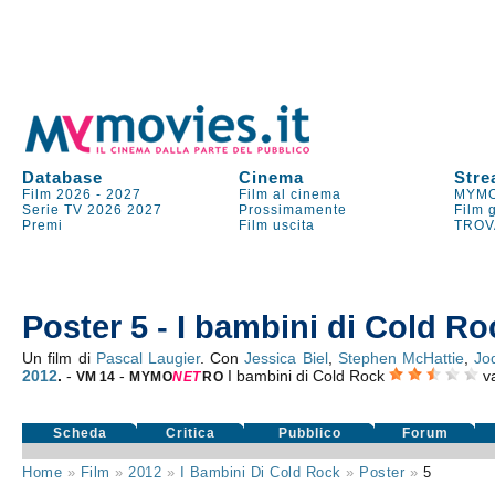
Database
Cinema
Stre
Film 2026
-
2027
Film al cinema
MYMO
Serie TV
2026
2027
Prossimamente
Film 
Premi
Film uscita
TROV
Poster 5 - I bambini di Cold Ro
Un film di
Pascal Laugier
. Con
Jessica Biel
,
Stephen McHattie
,
Jo
2012
.
-
-
I bambini di Cold Rock
v
VM 14
MYMO
NE
T
RO
Scheda
Critica
Pubblico
Forum
Home
»
Film
»
2012
»
I Bambini Di Cold Rock
»
Poster
»
5