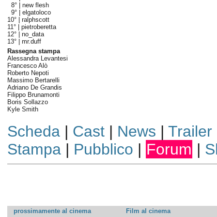
8° |
new flesh
9° |
elgatoloco
10° |
ralphscott
11° |
pietroberetta
12° |
no_data
13° |
mr.duff
Rassegna stampa
Alessandra Levantesi
Francesco Alò
Roberto Nepoti
Massimo Bertarelli
Adriano De Grandis
Filippo Brunamonti
Boris Sollazzo
Kyle Smith
Scheda
|
Cast
|
News
|
Trailer
Stampa
|
Pubblico
|
Forum
|
S
prossimamente al cinema
Film al cinema