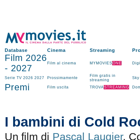
Database
Cinema
Streaming
Pr
Film 2026
Film al cinema
MYMOVIES
ONE
Digi
-
2027
Film gratis in
Serie TV
2026
2027
Prossimamente
Sky
streaming
Premi
Film uscita
TROVA
STREAMING
Dom
I bambini di Cold Ro
Un film di
Pascal Laugier
. C