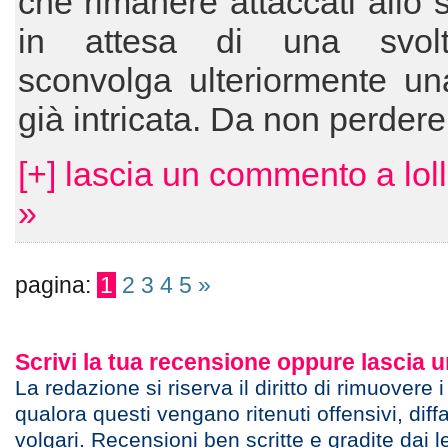
che rimanere attaccati allo
in attesa di una svol
sconvolga ulteriormente un
già intricata. Da non perdere
[+] lascia un commento a lo
»
pagina:
1
2
3
4
5
»
Scrivi la tua recensione oppure lascia
La redazione si riserva il diritto di rimuovere 
qualora questi vengano ritenuti offensivi, diff
volgari. Recensioni ben scritte e gradite dai l