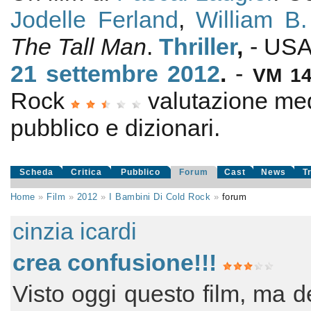
Jodelle Ferland
,
William B.
The Tall Man
.
Thriller
,
- US
21
settembre 2012
.
-
VM 1
Rock
valutazione me
pubblico e dizionari.
Scheda
Critica
Pubblico
Forum
Cast
News
T
Home
»
Film
»
2012
»
I Bambini Di Cold Rock
»
forum
cinzia icardi
crea confusione!!!
Visto oggi questo film, ma d