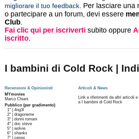
Per lasciare una 
migliorare il tuo feedback.
o partecipare a un forum, devi essere
mem
Club
.
Fai clic qui per iscriverti
subito oppure
A
iscritto
.
I bambini di Cold Rock | Ind
Recensioni & Opinionisti
Articoli & News
MYmovies
Link e riferimenti da altri articoli 
Marco Chiani
a I bambini di Cold Rock
Pubblico (per gradimento)
1° |
4ng3l
2° |
dragoneme
3° |
donni romani
4° |
doc steve
5° |
wolvie
6° |
shanks
7° |
cenox