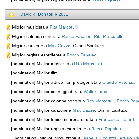
David di Donatello 2011
Miglior musicista a
Rita Marcotulli
Miglior colonna sonora a
Rocco Papaleo
,
Rita Marcotulli
Miglior canzone a
Max Gazzè
, Gimmi Santucci
Miglior regista esordiente a
Rocco Papaleo
[nomination] Miglior musicista a
Rita Marcotulli
[nomination] Miglior film
[nomination] Miglior attrice non protagonista a
Claudia Potenza
[nomination] Miglior sceneggiatura a
Walter Lupo
[nomination] Miglior colonna sonora a
Rita Marcotulli
,
Rocco Pap
[nomination] Miglior canzone a
Max Gazzè
, Gimmi Santucci
[nomination] Miglior fonico in presa diretta a
Francesco Liotard
[nomination] Miglior regista esordiente a
Rocco Papaleo
[nomination] Miglior produzione a
Isabella Cocuzza
,
Arturo Pa