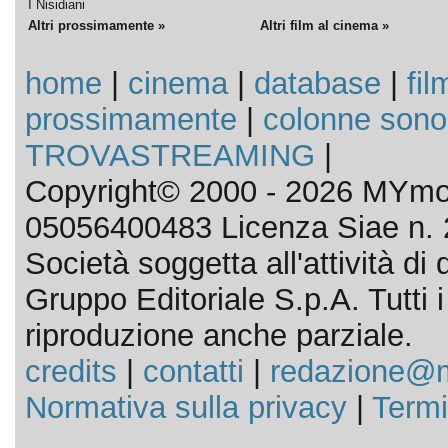
I Nisidiani
Altri prossimamente »
Altri film al cinema »
home
|
cinema
|
database
|
fil
prossimamente
|
colonne sono
TROVASTREAMING
|
Copyright© 2000 - 2026 MYmov
05056400483 Licenza Siae n. 
Società soggetta all'attività d
Gruppo Editoriale S.p.A. Tutti i d
riproduzione anche parziale.
credits
|
contatti
|
redazione@m
Normativa sulla privacy
|
Termi