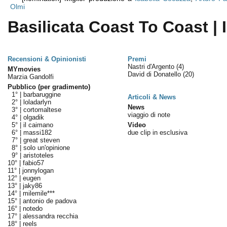
Olmi
Basilicata Coast To Coast | 
Recensioni & Opinionisti
Premi
Nastri d'Argento
(4)
MYmovies
David di Donatello
(20)
Marzia Gandolfi
Pubblico (per gradimento)
1° |
barbaruggine
Articoli & News
2° |
loladarlyn
News
3° |
cortomaltese
viaggio di note
4° |
olgadik
5° |
il caimano
Video
6° |
massi182
due clip in esclusiva
7° |
great steven
8° |
solo un'opinione
9° |
aristoteles
10° |
fabio57
11° |
jonnylogan
12° |
eugen
13° |
jaky86
14° |
milemile***
15° |
antonio de padova
16° |
notedo
17° |
alessandra recchia
18° |
reels