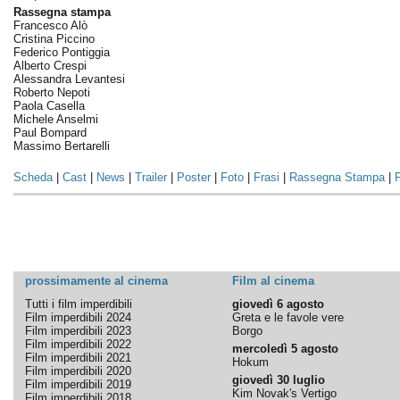
Rassegna stampa
Francesco Alò
Cristina Piccino
Federico Pontiggia
Alberto Crespi
Alessandra Levantesi
Roberto Nepoti
Paola Casella
Michele Anselmi
Paul Bompard
Massimo Bertarelli
Scheda
|
Cast
|
News
|
Trailer
|
Poster
|
Foto
|
Frasi
|
Rassegna Stampa
|
P
prossimamente al cinema
Film al cinema
Tutti i film imperdibili
giovedì 6 agosto
Film imperdibili 2024
Greta e le favole vere
Film imperdibili 2023
Borgo
Film imperdibili 2022
mercoledì 5 agosto
Film imperdibili 2021
Hokum
Film imperdibili 2020
giovedì 30 luglio
Film imperdibili 2019
Kim Novak's Vertigo
Film imperdibili 2018