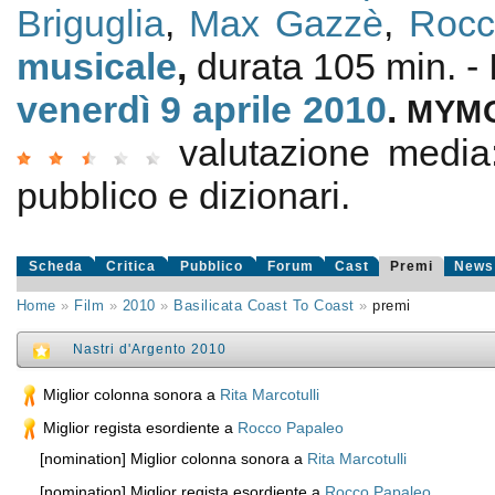
Briguglia
,
Max Gazzè
,
Rocc
musicale
,
durata 105 min. - 
venerdì 9
aprile 2010
.
MYM
valutazione medi
pubblico e dizionari.
Scheda
Critica
Pubblico
Forum
Cast
Premi
News
Home
»
Film
»
2010
»
Basilicata Coast To Coast
»
premi
Nastri d'Argento 2010
Miglior colonna sonora a
Rita Marcotulli
Miglior regista esordiente a
Rocco Papaleo
[nomination] Miglior colonna sonora a
Rita Marcotulli
[nomination] Miglior regista esordiente a
Rocco Papaleo