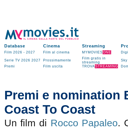
Database
Cinema
Streaming
Pr
Film 2026
-
2027
Film al cinema
MYMOVIES
ONE
Digi
Film gratis in
Serie TV
2026
2027
Prossimamente
Sky
streaming
Premi
Film uscita
TROVA
STREAMING
Dom
Premi e nomination B
Coast To Coast
Un film di
Rocco Papaleo
.