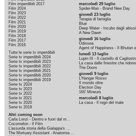
Film imperdibili 2017
mercoledì 29 luglio
Film 2024
Spider-Man - Brand New Day
Film 2023
giovedì 23 luglio
Film 2022
Terapia di famiglia
Film 2021
Blue
Film 2020
Deep Water - Incubo dagli abissi
Film 2019
A New Dawn
Film 2018
giovedì 16 luglio
Film 2017
Odissea
Film 2016
Agent of Happiness - Il Bhutan e 
Tutte le serie tv imperdibili
lunedì 13 luglio
Serie tv imperdibili 2024
Lupin III - Il castello di Cagliostr
Serie tv imperdibili 2023
La casa dalle finestre che ridono
Serie tv imperdibili 2022
The Doors
Serie tv imperdibili 2021
giovedì 9 luglio
Serie tv imperdibili 2020
L'Hangar Rosso
Serie tv imperdibili 2019
Il mondo oltre
Serie tv 2024
Election Day
Serie tv 2023
165' Mineurs
Serie tv 2022
Serie tv 2021
mercoledì 8 luglio
Serie tv 2020
La casa - Il rogo del male
Serie tv 2019
Altri coming soon
Carla Lonzi - Dentro e fuori dal m...
Cocomelon - Il Film
L'assurda storia della Gialappa's ...
The Mortuary Assistant - Anatomia ...