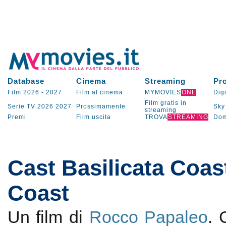
Database
Cinema
Streaming
Pr
Film 2026
-
2027
Film al cinema
MYMOVIES
ONE
Digi
Film gratis in
Serie TV
2026
2027
Prossimamente
Sky
streaming
Premi
Film uscita
TROVA
STREAMING
Dom
Cast Basilicata Coas
Coast
Un film di
Rocco Papaleo
.