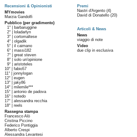
Recensioni & Opinionisti
Premi
Nastri d'Argento
(4)
MYmovies
David di Donatello
(20)
Marzia Gandolfi
Pubblico (per gradimento)
1° |
barbaruggine
Articoli & News
2° |
loladarlyn
News
3° |
cortomaltese
viaggio di note
4° |
olgadik
5° |
il caimano
Video
6° |
massi182
due clip in esclusiva
7° |
great steven
8° |
solo un'opinione
9° |
aristoteles
10° |
fabio57
11° |
jonnylogan
12° |
eugen
13° |
jaky86
14° |
milemile***
15° |
antonio de padova
16° |
notedo
17° |
alessandra recchia
18° |
reels
Rassegna stampa
Francesco Alò
Cristina Piccino
Federico Pontiggia
Alberto Crespi
Alessandra Levantesi