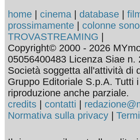
home
|
cinema
|
database
|
fil
prossimamente
|
colonne sono
TROVASTREAMING
|
Copyright© 2000 - 2026 MYmov
05056400483 Licenza Siae n. 
Società soggetta all'attività d
Gruppo Editoriale S.p.A. Tutti i d
riproduzione anche parziale.
credits
|
contatti
|
redazione@m
Normativa sulla privacy
|
Termi