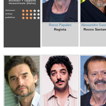
dizionari + rapporto
incassi/sale (Italia)
dizionari
critica
pubblico
Rocco Papaleo
Alessandro Ga
Regista
Rocco Santam