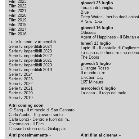
Film 2023
giovedì 23 luglio
Film 2022
Terapia di famiglia
Film 2021
Blue
Film 2020
Deep Water - Incubo dagli abissi
Film 2019
A New Dawn
Film 2018
giovedì 16 luglio
Film 2017
Odissea
Film 2016
Agent of Happiness - Il Bhutan e 
Tutte le serie tv imperdibili
lunedì 13 luglio
Serie tv imperdibili 2024
Lupin III - Il castello di Cagliostr
Serie tv imperdibili 2023
La casa dalle finestre che ridono
Serie tv imperdibili 2022
The Doors
Serie tv imperdibili 2021
giovedì 9 luglio
Serie tv imperdibili 2020
L'Hangar Rosso
Serie tv imperdibili 2019
Il mondo oltre
Serie tv 2024
Election Day
Serie tv 2023
165' Mineurs
Serie tv 2022
Serie tv 2021
mercoledì 8 luglio
Serie tv 2020
La casa - Il rogo del male
Serie tv 2019
Altri coming soon
'O Sang - Il miracolo di San Gennaro
Carlo Acutis - Il giovane santo
Carla Lonzi - Dentro e fuori dal m...
Cocomelon - Il Film
L'assurda storia della Gialappa's ...
Altri prossimamente »
Altri film al cinema »