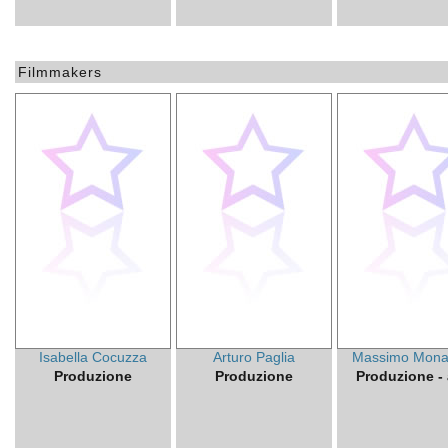
Filmmakers
Isabella Cocuzza
Arturo Paglia
Massimo Mona
Produzione
Produzione
Produzione - a