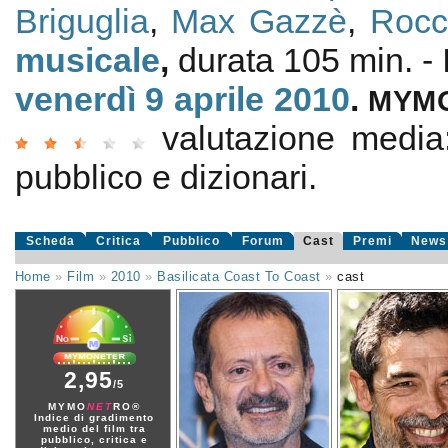
Briguglia
,
Max Gazzè
,
Rocc
musicale
,
durata 105 min. - 
venerdì 9
aprile 2010
.
MYM
valutazione medi
pubblico e dizionari.
Scheda
Critica
Pubblico
Forum
Cast
Premi
News
Home
»
Film
»
2010
»
Basilicata Coast To Coast
»
cast
2,95
/5
MYMO
NET
RO®
Indice di gradimento
medio del film tra
pubblico, critica e