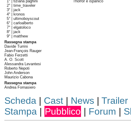
1° |
tiziana paghini
l'horror è ispanico
2° |
time_traveler
3° |
jack
4° |
kronos
5° |
ultimoboyscout
6° |
carloalberto
7° |
elgatoloco
8° |
jack
9° |
matthew
Rassegna stampa
Davide Turrini
Jean-François Rauger
Fabio Ferzetti
A. O. Scott
Alessandra Levantesi
Roberto Nepoti
John Anderson
Maurizio Cabona
Rassegna stampa
Andrea Fornasiero
Scheda
|
Cast
|
News
|
Trailer
Stampa
|
Pubblico
|
Forum
|
S