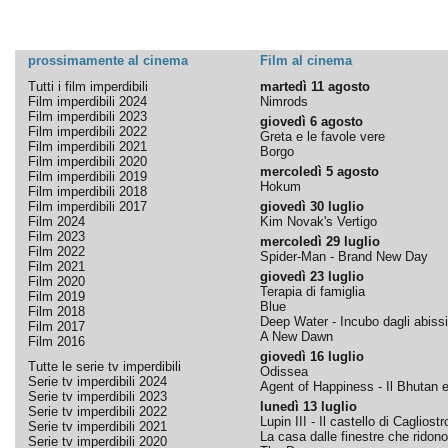
prossimamente al cinema
Film al cinema
Tutti i film imperdibili
martedì 11 agosto
Film imperdibili 2024
Nimrods
Film imperdibili 2023
giovedì 6 agosto
Film imperdibili 2022
Greta e le favole vere
Film imperdibili 2021
Borgo
Film imperdibili 2020
mercoledì 5 agosto
Film imperdibili 2019
Hokum
Film imperdibili 2018
Film imperdibili 2017
giovedì 30 luglio
Film 2024
Kim Novak's Vertigo
Film 2023
mercoledì 29 luglio
Film 2022
Spider-Man - Brand New Day
Film 2021
giovedì 23 luglio
Film 2020
Terapia di famiglia
Film 2019
Blue
Film 2018
Deep Water - Incubo dagli abissi
Film 2017
A New Dawn
Film 2016
giovedì 16 luglio
Tutte le serie tv imperdibili
Odissea
Serie tv imperdibili 2024
Agent of Happiness - Il Bhutan e 
Serie tv imperdibili 2023
lunedì 13 luglio
Serie tv imperdibili 2022
Lupin III - Il castello di Cagliostr
Serie tv imperdibili 2021
La casa dalle finestre che ridono
Serie tv imperdibili 2020