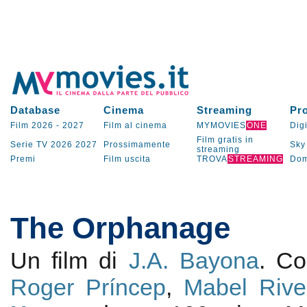
Database
Cinema
Streaming
Pr
Film 2026
-
2027
Film al cinema
MYMOVIES
ONE
Digi
Film gratis in
Serie TV
2026
2027
Prossimamente
Sky
streaming
Premi
Film uscita
TROVA
STREAMING
Dom
The Orphanage
Un film di
J.A. Bayona
. C
Roger Príncep
,
Mabel Rive