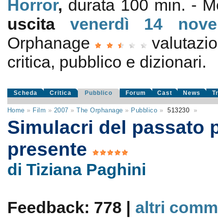
Horror
,
durata 100 min. - 
uscita
venerdì 14
nov
Orphanage
valutazi
critica, pubblico e dizionari.
Scheda
Critica
Pubblico
Forum
Cast
News
T
Home
»
Film
»
2007
»
The Orphanage
»
Pubblico
»
513230
»
Simulacri del passato p
presente
di Tiziana Paghini
Feedback: 778 |
altri comm