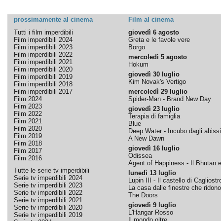
prossimamente al cinema
Film al cinema
Tutti i film imperdibili
giovedì 6 agosto
Film imperdibili 2024
Greta e le favole vere
Film imperdibili 2023
Borgo
Film imperdibili 2022
mercoledì 5 agosto
Film imperdibili 2021
Hokum
Film imperdibili 2020
giovedì 30 luglio
Film imperdibili 2019
Kim Novak's Vertigo
Film imperdibili 2018
Film imperdibili 2017
mercoledì 29 luglio
Film 2024
Spider-Man - Brand New Day
Film 2023
giovedì 23 luglio
Film 2022
Terapia di famiglia
Film 2021
Blue
Film 2020
Deep Water - Incubo dagli abissi
Film 2019
A New Dawn
Film 2018
giovedì 16 luglio
Film 2017
Odissea
Film 2016
Agent of Happiness - Il Bhutan e 
Tutte le serie tv imperdibili
lunedì 13 luglio
Serie tv imperdibili 2024
Lupin III - Il castello di Cagliostr
Serie tv imperdibili 2023
La casa dalle finestre che ridono
Serie tv imperdibili 2022
The Doors
Serie tv imperdibili 2021
giovedì 9 luglio
Serie tv imperdibili 2020
L'Hangar Rosso
Serie tv imperdibili 2019
Il mondo oltre