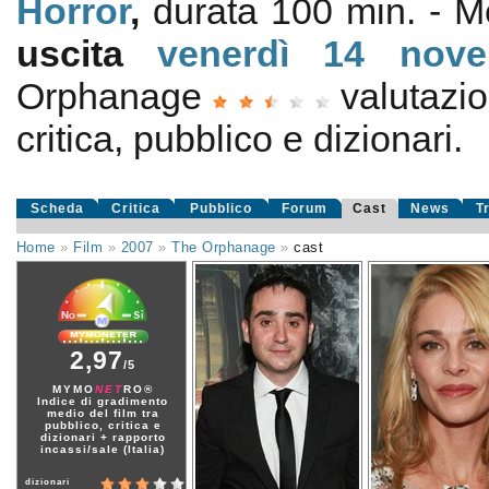
Horror
,
durata 100 min. - 
uscita
venerdì 14
nov
Orphanage
valutazi
critica, pubblico e dizionari.
Scheda
Critica
Pubblico
Forum
Cast
News
T
Home
»
Film
»
2007
»
The Orphanage
»
cast
2,97
/5
MYMO
NET
RO®
Indice di gradimento
medio del film tra
pubblico, critica e
dizionari + rapporto
incassi/sale (Italia)
dizionari