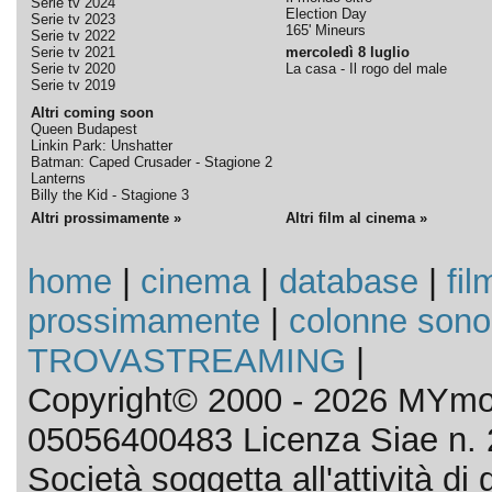
Serie tv 2024
Election Day
Serie tv 2023
165' Mineurs
Serie tv 2022
Serie tv 2021
mercoledì 8 luglio
Serie tv 2020
La casa - Il rogo del male
Serie tv 2019
Altri coming soon
Queen Budapest
Linkin Park: Unshatter
Batman: Caped Crusader - Stagione 2
Lanterns
Billy the Kid - Stagione 3
Altri prossimamente »
Altri film al cinema »
home
|
cinema
|
database
|
fil
prossimamente
|
colonne sono
TROVASTREAMING
|
Copyright© 2000 - 2026 MYmov
05056400483 Licenza Siae n. 
Società soggetta all'attività d