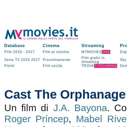
Database
Cinema
Streaming
Pr
Film 2026
-
2027
Film al cinema
MYMOVIES
ONE
Digi
Film gratis in
Serie TV
2026
2027
Prossimamente
Sky
streaming
Premi
Film uscita
TROVA
STREAMING
Dom
Cast The Orphanage
Un film di
J.A. Bayona
. C
Roger Príncep
,
Mabel Rive