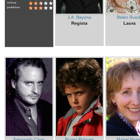
critica
pubblico
J.A. Bayona
Belén Rue
Regista
Laura
Fernando Cayo
Roger Príncep
Mabel Rive