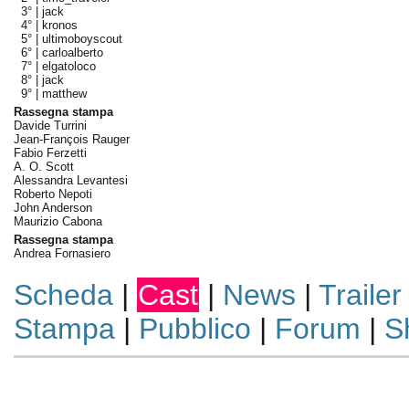
3° |
jack
4° |
kronos
5° |
ultimoboyscout
6° |
carloalberto
7° |
elgatoloco
8° |
jack
9° |
matthew
Rassegna stampa
Davide Turrini
Jean-François Rauger
Fabio Ferzetti
A. O. Scott
Alessandra Levantesi
Roberto Nepoti
John Anderson
Maurizio Cabona
Rassegna stampa
Andrea Fornasiero
Scheda
|
Cast
|
News
|
Trailer
Stampa
|
Pubblico
|
Forum
|
S