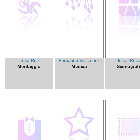
Elena Ruiz
Fernando Velázquez
Josep Rose
Montaggio
Musica
Scenograf