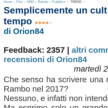
Home
»
Film
»
1982
»
Rambo
»
Pubblico
»
759530
»
Semplicemente un cult
tempo
di Orion84
Feedback: 2357 |
altri com
recensioni di Orion84
martedì 
Che senso ha scrivere una 
Rambo nel 2017?
Nessuno, e infatti non intendo
Ma esprimo solo un grande