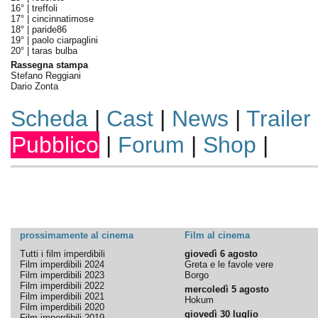
16° |
treffoli
17° |
cincinnatimose
18° |
paride86
19° |
paolo ciarpaglini
20° |
taras bulba
Rassegna stampa
Stefano Reggiani
Dario Zonta
Scheda
|
Cast
|
News
|
Trailer
Pubblico
|
Forum
|
Shop
|
prossimamente al cinema
Film al cinema
Tutti i film imperdibili
giovedì 6 agosto
Film imperdibili 2024
Greta e le favole vere
Film imperdibili 2023
Borgo
Film imperdibili 2022
mercoledì 5 agosto
Film imperdibili 2021
Hokum
Film imperdibili 2020
giovedì 30 luglio
Film imperdibili 2019