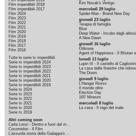
Kim Novak's Vertigo
Film imperdibili 2018
Film imperdibili 2017
mercoledì 29 luglio
Film 2024
Spider-Man - Brand New Day
Film 2023
giovedì 23 luglio
Film 2022
Terapia di famiglia
Film 2021
Blue
Film 2020
Deep Water - Incubo dagli abissi
Film 2019
A New Dawn
Film 2018
giovedì 16 luglio
Film 2017
Odissea
Film 2016
Agent of Happiness - Il Bhutan e 
Tutte le serie tv imperdibili
lunedì 13 luglio
Serie tv imperdibili 2024
Lupin III - Il castello di Cagliostr
Serie tv imperdibili 2023
La casa dalle finestre che ridono
Serie tv imperdibili 2022
The Doors
Serie tv imperdibili 2021
giovedì 9 luglio
Serie tv imperdibili 2020
L'Hangar Rosso
Serie tv imperdibili 2019
Il mondo oltre
Serie tv 2024
Election Day
Serie tv 2023
165' Mineurs
Serie tv 2022
Serie tv 2021
mercoledì 8 luglio
Serie tv 2020
La casa - Il rogo del male
Serie tv 2019
Altri coming soon
Carla Lonzi - Dentro e fuori dal m...
Cocomelon - Il Film
L'assurda storia della Gialappa's ...