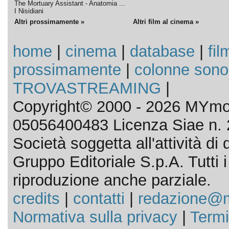
The Mortuary Assistant - Anatomia ...
I Nisidiani
Altri prossimamente »
Altri film al cinema »
home
|
cinema
|
database
|
fil
prossimamente
|
colonne sono
TROVASTREAMING
|
Copyright© 2000 - 2026 MYmov
05056400483 Licenza Siae n. 
Società soggetta all'attività d
Gruppo Editoriale S.p.A. Tutti i d
riproduzione anche parziale.
credits
|
contatti
|
redazione@m
Normativa sulla privacy
|
Termi