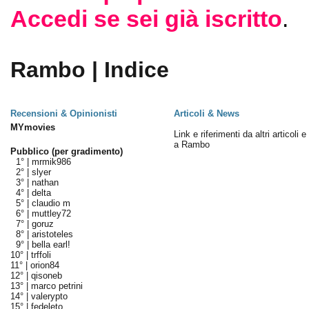
Accedi se sei già iscritto
.
Rambo | Indice
Recensioni & Opinionisti
Articoli & News
MYmovies
Link e riferimenti da altri articoli 
a Rambo
Pubblico (per gradimento)
1° |
mrmik986
2° |
slyer
3° |
nathan
4° |
delta
5° |
claudio m
6° |
muttley72
7° |
goruz
8° |
aristoteles
9° |
bella earl!
10° |
trffoli
11° |
orion84
12° |
qisoneb
13° |
marco petrini
14° |
valerypto
15° |
fedeleto