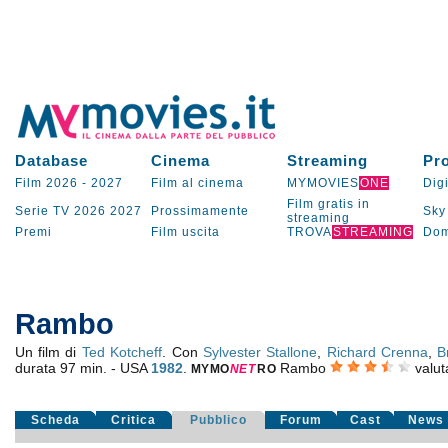
Database
Cinema
Streaming
Pr
Film 2026
-
2027
Film al cinema
MYMOVIES
ONE
Digi
Film gratis in
Serie TV
2026
2027
Prossimamente
Sky
streaming
Premi
Film uscita
TROVA
STREAMING
Dom
Rambo
Un film di
Ted Kotcheff
. Con
Sylvester Stallone
,
Richard Crenna
,
B
durata 97 min. - USA
1982
.
Rambo
valu
MYMO
NE
T
RO
Scheda
Critica
Pubblico
Forum
Cast
News