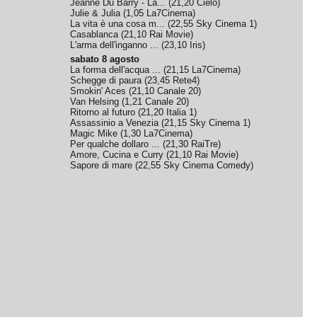
Jeanne Du Barry - La...
(
21,20
Cielo
)
Julie & Julia
(
1,05
La7Cinema
)
La vita è una cosa m...
(
22,55
Sky Cinema 1
)
Casablanca
(
21,10
Rai Movie
)
L'arma dell'inganno ...
(
23,10
Iris
)
sabato 8 agosto
La forma dell'acqua ...
(
21,15
La7Cinema
)
Schegge di paura
(
23,45
Rete4
)
Smokin' Aces
(
21,10
Canale 20
)
Van Helsing
(
1,21
Canale 20
)
Ritorno al futuro
(
21,20
Italia 1
)
Assassinio a Venezia
(
21,15
Sky Cinema 1
)
Magic Mike
(
1,30
La7Cinema
)
Per qualche dollaro ...
(
21,30
RaiTre
)
Amore, Cucina e Curry
(
21,10
Rai Movie
)
Sapore di mare
(
22,55
Sky Cinema Comedy
)