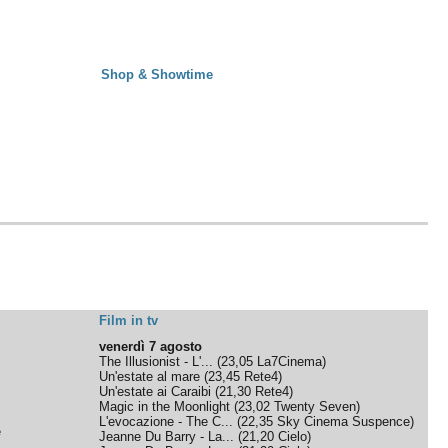
Shop & Showtime
Film in tv
venerdì 7 agosto
The Illusionist - L'...
(
23,05
La7Cinema
)
Un'estate al mare
(
23,45
Rete4
)
Un'estate ai Caraibi
(
21,30
Rete4
)
Magic in the Moonlight
(
23,02
Twenty Seven
)
L'evocazione - The C...
(
22,35
Sky Cinema Suspence
)
e
Jeanne Du Barry - La...
(
21,20
Cielo
)