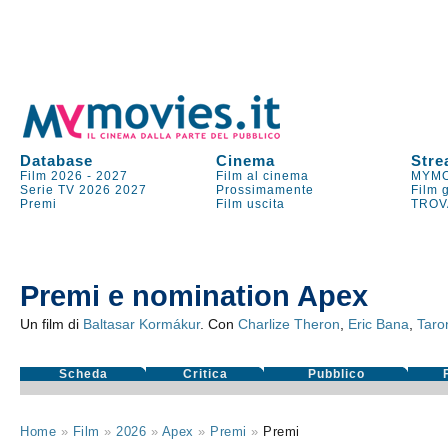
Database
Cinema
Stre
Film 2026
-
2027
Film al cinema
MYMO
Serie TV
2026
2027
Prossimamente
Film 
Premi
Film uscita
TROV
Premi e nomination Apex
Un film di
Baltasar Kormákur
. Con
Charlize Theron
,
Eric Bana
,
Taro
Scheda
Critica
Pubblico
Home
»
Film
»
2026
»
Apex
»
Premi
»
Premi