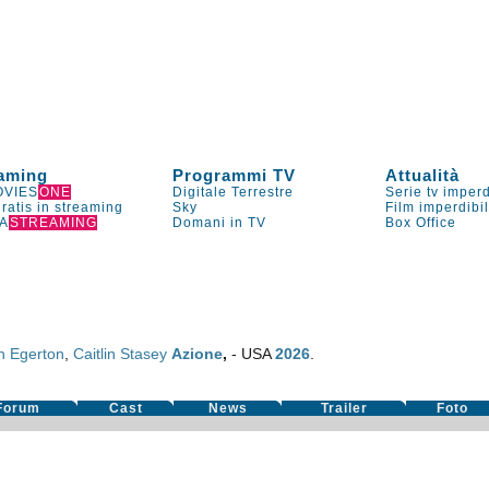
aming
Programmi TV
Attualità
VIES
ONE
Digitale Terrestre
Serie tv imperd
gratis in streaming
Sky
Film imperdibi
A
STREAMING
Domani in TV
Box Office
n Egerton
,
Caitlin Stasey
Azione
,
- USA
2026
.
Forum
Cast
News
Trailer
Foto