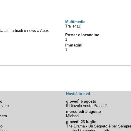
Multimedia
Trailer (1)
da altri articoli e news a Apex
Poster e locandine
1
|
Immagini
1
|
Novità in dvd
to
giovedì 6 agosto
e vere
Il Diavolo veste Prada 2
mercoledì 5 agosto
osto
Michael
giovedì 23 luglio
io
The Drama - Un Segreto è per Sempr
tigo
... che Dio perdona a tutti