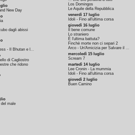
Los Domingos
glio
Le Aquile della Repubblica
rand New Day
venerdì 17 luglio
io
Idoli - Fino all'ultima corsa
ia
giovedì 16 luglio
ubo dagli abissi
Il bene comune
Lo straniero
È l'ultima battuta?
io
Finchè morte non ci separi 2
Arco - Un'Amicizia per Salvare il ...
ss - Il Bhutan e l...
mercoledì 15 luglio
o
Scream 7
tello di Cagliostro
nestre che ridono
martedì 14 luglio
Lee Cronin - La mummia
Idoli - Fino all'ultima corsa
o
giovedì 2 luglio
Buen Camino
lio
o del male