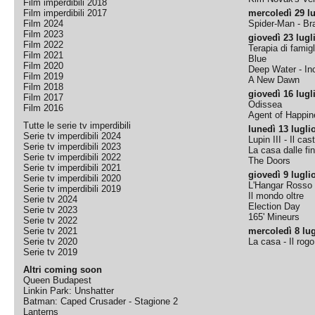
Film imperdibili 2018
Film imperdibili 2017
mercoledì 29 lu
Film 2024
Spider-Man - B
Film 2023
giovedì 23 lugl
Film 2022
Terapia di famigl
Film 2021
Blue
Film 2020
Deep Water - Inc
Film 2019
A New Dawn
Film 2018
giovedì 16 lugl
Film 2017
Odissea
Film 2016
Agent of Happine
Tutte le serie tv imperdibili
lunedì 13 lugli
Serie tv imperdibili 2024
Lupin III - Il cas
Serie tv imperdibili 2023
La casa dalle fi
Serie tv imperdibili 2022
The Doors
Serie tv imperdibili 2021
giovedì 9 lugli
Serie tv imperdibili 2020
L'Hangar Rosso
Serie tv imperdibili 2019
Il mondo oltre
Serie tv 2024
Election Day
Serie tv 2023
165' Mineurs
Serie tv 2022
Serie tv 2021
mercoledì 8 lug
Serie tv 2020
La casa - Il rog
Serie tv 2019
Altri coming soon
Queen Budapest
Linkin Park: Unshatter
Batman: Caped Crusader - Stagione 2
Lanterns