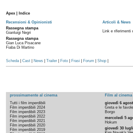
Apex | Indice
Recensioni & Opinionisti
Articoli & News
Rassegna stampa
Link e riferimenti 
Gianluigi Negri
Rassegna stampa
Gian Luca Pisacane
Fiaba Di Martino
Scheda
|
Cast
|
News
|
Trailer
|
Foto
|
Frasi
|
Forum
|
Shop
|
prossimamente al cinema
Film al cinema
Tutti i film imperdibili
giovedì 6 agos
Film imperdibili 2024
Greta e le favol
Film imperdibili 2023
Borgo
Film imperdibili 2022
mercoledì 5 ag
Film imperdibili 2021
Hokum
Film imperdibili 2020
giovedì 30 lugl
Film imperdibili 2019
Kim Novak's Ver