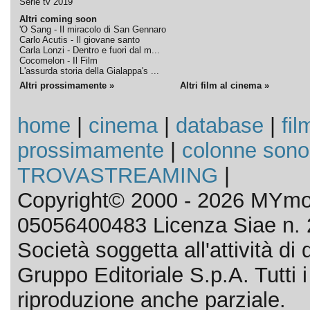
Serie tv 2019
Altri coming soon
'O Sang - Il miracolo di San Gennaro
Carlo Acutis - Il giovane santo
Carla Lonzi - Dentro e fuori dal m...
Cocomelon - Il Film
L'assurda storia della Gialappa's ...
Altri prossimamente »
Altri film al cinema »
home
|
cinema
|
database
|
fil
prossimamente
|
colonne sono
TROVASTREAMING
|
Copyright© 2000 - 2026 MYmov
05056400483 Licenza Siae n. 
Società soggetta all'attività d
Gruppo Editoriale S.p.A. Tutti i d
riproduzione anche parziale.