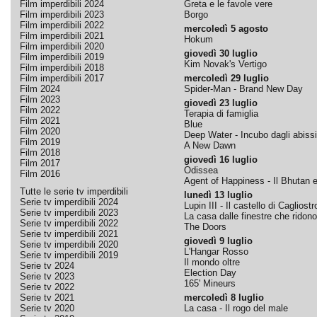
Film imperdibili 2024
Greta e le favole vere
Film imperdibili 2023
Borgo
Film imperdibili 2022
mercoledì 5 agosto
Film imperdibili 2021
Hokum
Film imperdibili 2020
giovedì 30 luglio
Film imperdibili 2019
Kim Novak's Vertigo
Film imperdibili 2018
Film imperdibili 2017
mercoledì 29 luglio
Film 2024
Spider-Man - Brand New Day
Film 2023
giovedì 23 luglio
Film 2022
Terapia di famiglia
Film 2021
Blue
Film 2020
Deep Water - Incubo dagli abissi
Film 2019
A New Dawn
Film 2018
giovedì 16 luglio
Film 2017
Odissea
Film 2016
Agent of Happiness - Il Bhutan e 
Tutte le serie tv imperdibili
lunedì 13 luglio
Serie tv imperdibili 2024
Lupin III - Il castello di Cagliostr
Serie tv imperdibili 2023
La casa dalle finestre che ridono
Serie tv imperdibili 2022
The Doors
Serie tv imperdibili 2021
giovedì 9 luglio
Serie tv imperdibili 2020
L'Hangar Rosso
Serie tv imperdibili 2019
Il mondo oltre
Serie tv 2024
Election Day
Serie tv 2023
165' Mineurs
Serie tv 2022
Serie tv 2021
mercoledì 8 luglio
Serie tv 2020
La casa - Il rogo del male