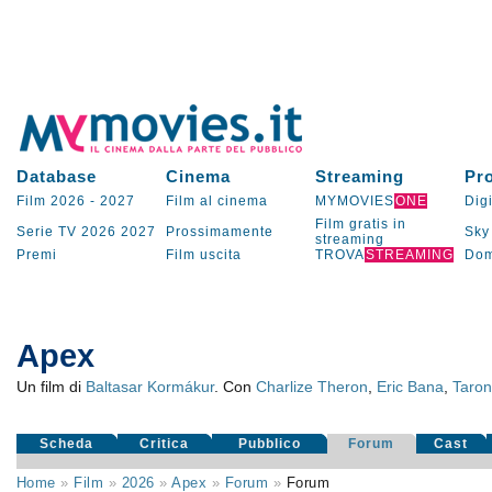
Database
Cinema
Streaming
Pr
Film 2026
-
2027
Film al cinema
MYMOVIES
ONE
Digi
Film gratis in
Serie TV
2026
2027
Prossimamente
Sky
streaming
Premi
Film uscita
TROVA
STREAMING
Dom
Apex
Un film di
Baltasar Kormákur
. Con
Charlize Theron
,
Eric Bana
,
Taron
Scheda
Critica
Pubblico
Forum
Cast
Home
»
Film
»
2026
»
Apex
»
Forum
»
Forum