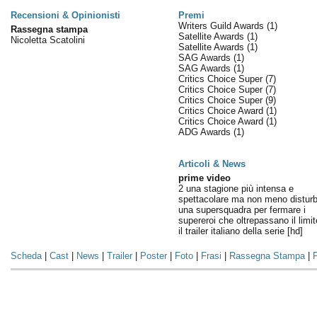
Recensioni & Opinionisti
Premi
Writers Guild Awards
(1)
Rassegna stampa
Satellite Awards
(1)
Nicoletta Scatolini
Satellite Awards
(1)
SAG Awards
(1)
SAG Awards
(1)
Critics Choice Super
(7)
Critics Choice Super
(7)
Critics Choice Super
(9)
Critics Choice Award
(1)
Critics Choice Award
(1)
ADG Awards
(1)
Articoli & News
prime video
2 una stagione più intensa e
spettacolare ma non meno distur
una supersquadra per fermare i
supereroi che oltrepassano il limit
il trailer italiano della serie [hd]
Scheda
|
Cast
|
News
|
Trailer
|
Poster
|
Foto
|
Frasi
|
Rassegna Stampa
|