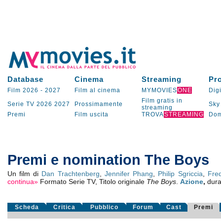
Database
Cinema
Streaming
Pr
Film 2026
-
2027
Film al cinema
MYMOVIES
ONE
Digi
Film gratis in
Serie TV
2026
2027
Prossimamente
Sky
streaming
Premi
Film uscita
TROVA
STREAMING
Dom
Premi e nomination The Boys
Un film di
Dan Trachtenberg
,
Jennifer Phang
,
Philip Sgriccia
,
Fre
continua»
Formato Serie TV, Titolo originale
The Boys
.
Azione
,
dura
Scheda
Critica
Pubblico
Forum
Cast
Premi