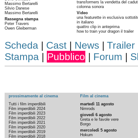
transformers la vendetta del cadut
Massimo Bertarelli
colonna sonora
Silvio Danese
Massimo Bertarelli
Video
una featurette in esclusiva sottotit
Rassegna stampa
in italiano
Peter Travers
quattro clip in anteprima
Owen Gleiberman
how to train your dragon il trailer
Scheda
|
Cast
|
News
|
Trailer
Stampa
|
Pubblico
|
Forum
|
S
prossimamente al cinema
Film al cinema
Tutti i film imperdibili
martedì 11 agosto
Film imperdibili 2024
Nimrods
Film imperdibili 2023
giovedì 6 agosto
Film imperdibili 2022
Greta e le favole vere
Film imperdibili 2021
Borgo
Film imperdibili 2020
mercoledì 5 agosto
Film imperdibili 2019
Hokum
Film imperdibili 2018