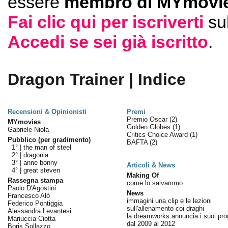
essere
membro di MYmovie
Fai clic qui per iscriverti
su
Accedi se sei già iscritto
.
Dragon Trainer | Indice
Recensioni & Opinionisti
Premi
Premio Oscar
(2)
MYmovies
Golden Globes
(1)
Gabriele Niola
Critics Choice Award
(1)
Pubblico (per gradimento)
BAFTA
(2)
1° |
the man of steel
2° |
dragonia
3° |
anne bonny
Articoli & News
4° |
great steven
Making Of
Rassegna stampa
come lo salvammo
Paolo D'Agostini
News
Francesco Alò
immagini una clip e le lezioni
Federico Pontiggia
sull'allenamento coi draghi
Alessandra Levantesi
la dreamworks annuncia i suoi prog
Mariuccia Ciotta
dal 2009 al 2012
Boris Sollazzo