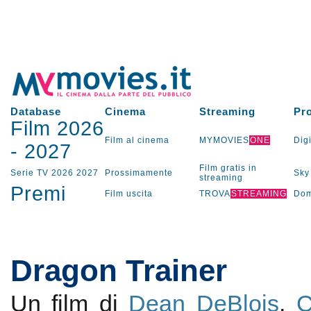
Database
Cinema
Streaming
Pr
Film 2026
Film al cinema
MYMOVIES
ONE
Digi
-
2027
Film gratis in
Serie TV
2026
2027
Prossimamente
Sky
streaming
Premi
Film uscita
TROVA
STREAMING
Dom
Dragon Trainer
Un film di
Dean DeBlois
,
C