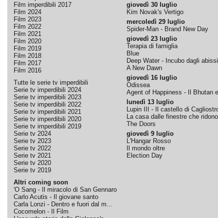
Film imperdibili 2017
giovedì 30 luglio
Film 2024
Kim Novak's Vertigo
Film 2023
mercoledì 29 luglio
Film 2022
Spider-Man - Brand New Day
Film 2021
giovedì 23 luglio
Film 2020
Terapia di famiglia
Film 2019
Blue
Film 2018
Deep Water - Incubo dagli abissi
Film 2017
A New Dawn
Film 2016
giovedì 16 luglio
Tutte le serie tv imperdibili
Odissea
Serie tv imperdibili 2024
Agent of Happiness - Il Bhutan e 
Serie tv imperdibili 2023
lunedì 13 luglio
Serie tv imperdibili 2022
Lupin III - Il castello di Cagliostr
Serie tv imperdibili 2021
La casa dalle finestre che ridono
Serie tv imperdibili 2020
The Doors
Serie tv imperdibili 2019
Serie tv 2024
giovedì 9 luglio
Serie tv 2023
L'Hangar Rosso
Serie tv 2022
Il mondo oltre
Serie tv 2021
Election Day
Serie tv 2020
Serie tv 2019
Altri coming soon
'O Sang - Il miracolo di San Gennaro
Carlo Acutis - Il giovane santo
Carla Lonzi - Dentro e fuori dal m...
Cocomelon - Il Film