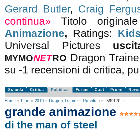
Gerard Butler
,
Craig Fergu
continua»
Titolo origina
Animazione
,
Ratings:
Kid
Universal Pictures
usc
Dragon Traine
MYMO
NE
T
RO
su
-1
recensioni di critica, pu
Scheda
Critica
Pubblico
Forum
Cast
Premi
News
Home
»
Film
»
2010
»
Dragon Trainer
»
Pubblico
»
569170
»
grande animazione
di the man of steel