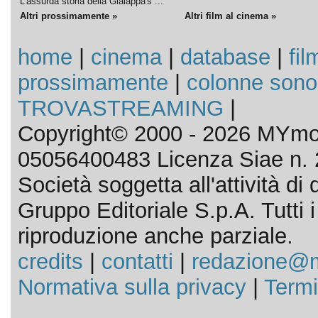
L'assurda storia della Gialappa's ...
Altri prossimamente »
Altri film al cinema »
home
|
cinema
|
database
|
fil
prossimamente
|
colonne sono
TROVASTREAMING
|
Copyright© 2000 - 2026 MYmov
05056400483 Licenza Siae n. 
Società soggetta all'attività d
Gruppo Editoriale S.p.A. Tutti i d
riproduzione anche parziale.
credits
|
contatti
|
redazione@m
Normativa sulla privacy
|
Termi