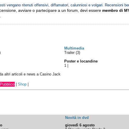
esti vengano ritenuti offensivi, diffamatori, calunniosi e volgari. Recensioni be
ecensione, avviare o partecipare a un forum, devi essere
membro di M
.
Multimedia
)
Trailer (3)
Poster e locandine
1
|
 da altri articoli e news a Casino Jack
Pubblico
|
Shop
|
Novità in dvd
to
giovedì 6 agosto