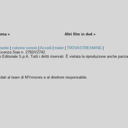
nema »
Altri film in dvd »
mente
|
colonne sonore
|
Accedi
|
trailer
|
TROVASTREAMING
|
icenza Siae n. 2792/I/2742.
ditoriale S.p.A. Tutti i diritti riservati. È vietata la riproduzione anche parzia
ffidati al team di MYmovies e al direttore responsabile.