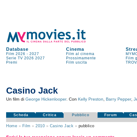
Database
Cinema
Stre
Film 2026
-
2027
Film al cinema
MYMO
Serie TV
2026
2027
Prossimamente
Film 
Premi
Film uscita
TROV
Casino Jack
Un film di
George Hickenlooper
. Con
Kelly Preston
,
Barry Pepper
,
J
Scheda
Critica
Pubblico
Forum
Cas
Home
»
Film
»
2010
»
Casino Jack
»
pubblico