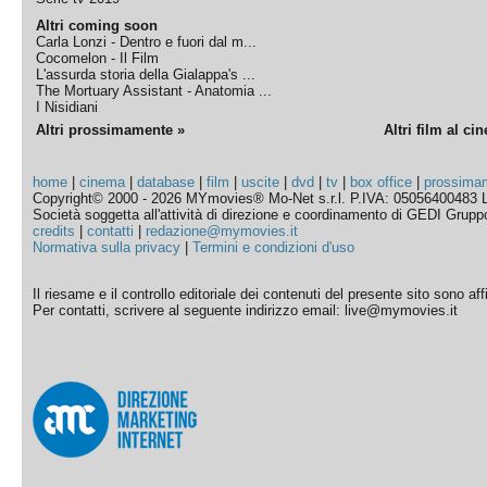
Altri coming soon
Carla Lonzi - Dentro e fuori dal m...
Cocomelon - Il Film
L'assurda storia della Gialappa's ...
The Mortuary Assistant - Anatomia ...
I Nisidiani
Altri prossimamente »
Altri film al ci
home
|
cinema
|
database
|
film
|
uscite
|
dvd
|
tv
|
box office
|
prossima
Copyright© 2000 - 2026 MYmovies® Mo-Net s.r.l. P.IVA: 05056400483 L
Società soggetta all'attività di direzione e coordinamento di GEDI Gruppo E
credits
|
contatti
|
redazione@mymovies.it
Normativa sulla privacy
|
Termini e condizioni d'uso
Il riesame e il controllo editoriale dei contenuti del presente sito sono a
Per contatti, scrivere al seguente indirizzo email: live@mymovies.it