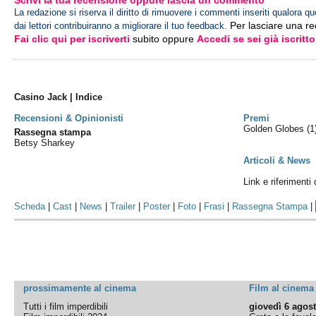
Scrivi la tua recensione oppure lascia un commento
La redazione si riserva il diritto di rimuovere i commenti inseriti qualora qu
Per lasciare una r
dai lettori contribuiranno a migliorare il tuo feedback.
Fai clic qui per iscriverti
subito oppure
Accedi se sei già iscritto
Casino Jack | Indice
Recensioni & Opinionisti
Premi
Golden Globes
(1
Rassegna stampa
Betsy Sharkey
Articoli & News
Link e riferimenti
Scheda
|
Cast
|
News
|
Trailer
|
Poster
|
Foto
|
Frasi
|
Rassegna Stampa
|
prossimamente al cinema
Film al cinema
Tutti i film imperdibili
giovedì 6 agos