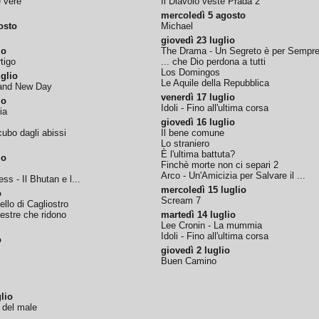
e vere
Il Diavolo veste Prada 2
mercoledì 5 agosto
osto
Michael
giovedì 23 luglio
io
The Drama - Un Segreto è per Sempr
tigo
... che Dio perdona a tutti
Los Domingos
glio
Le Aquile della Repubblica
rand New Day
venerdì 17 luglio
io
Idoli - Fino all'ultima corsa
ia
giovedì 16 luglio
ubo dagli abissi
Il bene comune
Lo straniero
È l'ultima battuta?
io
Finchè morte non ci separi 2
Arco - Un'Amicizia per Salvare il ...
ss - Il Bhutan e l...
mercoledì 15 luglio
o
Scream 7
tello di Cagliostro
nestre che ridono
martedì 14 luglio
Lee Cronin - La mummia
Idoli - Fino all'ultima corsa
o
giovedì 2 luglio
Buen Camino
lio
o del male