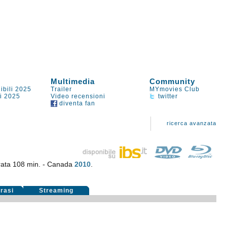
Multimedia
Community
ibili 2025
Trailer
MYmovies Club
li 2025
Video recensioni
twitter
diventa fan
ricerca avanzata
rata 108 min. - Canada
2010
.
rasi
Streaming