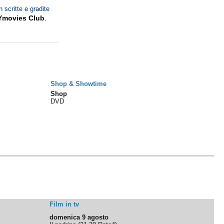
n scritte e gradite
Ymovies Club
.
Shop & Showtime
Shop
DVD
Film in tv
domenica 9 agosto