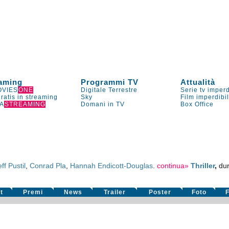
aming
Programmi TV
Attualità
VIES
ONE
Digitale Terrestre
Serie tv imperd
gratis in streaming
Sky
Film imperdibi
A
STREAMING
Domani in TV
Box Office
eff Pustil
,
Conrad Pla
,
Hannah Endicott-Douglas
.
continua»
Thriller
,
du
t
Premi
News
Trailer
Poster
Foto
F