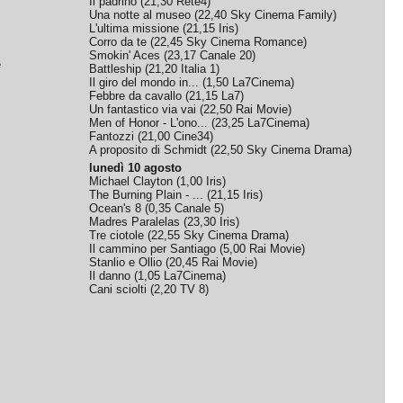
Il padrino
(
21,30
Rete4
)
Una notte al museo
(
22,40
Sky Cinema Family
)
L'ultima missione
(
21,15
Iris
)
Corro da te
(
22,45
Sky Cinema Romance
)
Smokin' Aces
(
23,17
Canale 20
)
e
Battleship
(
21,20
Italia 1
)
Il giro del mondo in...
(
1,50
La7Cinema
)
Febbre da cavallo
(
21,15
La7
)
Un fantastico via vai
(
22,50
Rai Movie
)
Men of Honor - L'ono...
(
23,25
La7Cinema
)
Fantozzi
(
21,00
Cine34
)
A proposito di Schmidt
(
22,50
Sky Cinema Drama
)
lunedì 10 agosto
Michael Clayton
(
1,00
Iris
)
The Burning Plain - ...
(
21,15
Iris
)
Ocean's 8
(
0,35
Canale 5
)
Madres Paralelas
(
23,30
Iris
)
Tre ciotole
(
22,55
Sky Cinema Drama
)
Il cammino per Santiago
(
5,00
Rai Movie
)
Stanlio e Ollio
(
20,45
Rai Movie
)
Il danno
(
1,05
La7Cinema
)
Cani sciolti
(
2,20
TV 8
)