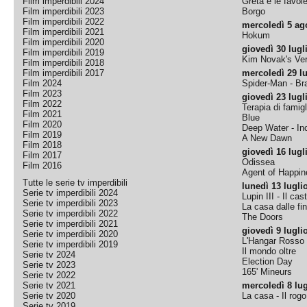
Film imperdibili 2024
Greta e le favol
Film imperdibili 2023
Borgo
Film imperdibili 2022
mercoledì 5 ag
Film imperdibili 2021
Hokum
Film imperdibili 2020
giovedì 30 lugl
Film imperdibili 2019
Kim Novak's Ver
Film imperdibili 2018
Film imperdibili 2017
mercoledì 29 lu
Film 2024
Spider-Man - B
Film 2023
giovedì 23 lugl
Film 2022
Terapia di famigl
Film 2021
Blue
Film 2020
Deep Water - Inc
Film 2019
A New Dawn
Film 2018
giovedì 16 lugl
Film 2017
Odissea
Film 2016
Agent of Happine
Tutte le serie tv imperdibili
lunedì 13 lugli
Serie tv imperdibili 2024
Lupin III - Il cas
Serie tv imperdibili 2023
La casa dalle fi
Serie tv imperdibili 2022
The Doors
Serie tv imperdibili 2021
giovedì 9 lugli
Serie tv imperdibili 2020
L'Hangar Rosso
Serie tv imperdibili 2019
Il mondo oltre
Serie tv 2024
Election Day
Serie tv 2023
165' Mineurs
Serie tv 2022
Serie tv 2021
mercoledì 8 lug
Serie tv 2020
La casa - Il rog
Serie tv 2019