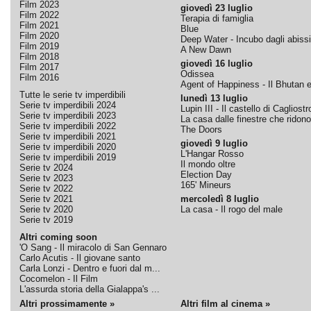
Film 2023
giovedì 23 luglio
Film 2022
Terapia di famiglia
Film 2021
Blue
Film 2020
Deep Water - Incubo dagli abissi
Film 2019
A New Dawn
Film 2018
giovedì 16 luglio
Film 2017
Odissea
Film 2016
Agent of Happiness - Il Bhutan e 
Tutte le serie tv imperdibili
lunedì 13 luglio
Serie tv imperdibili 2024
Lupin III - Il castello di Cagliostr
Serie tv imperdibili 2023
La casa dalle finestre che ridono
Serie tv imperdibili 2022
The Doors
Serie tv imperdibili 2021
giovedì 9 luglio
Serie tv imperdibili 2020
L'Hangar Rosso
Serie tv imperdibili 2019
Il mondo oltre
Serie tv 2024
Election Day
Serie tv 2023
165' Mineurs
Serie tv 2022
Serie tv 2021
mercoledì 8 luglio
Serie tv 2020
La casa - Il rogo del male
Serie tv 2019
Altri coming soon
'O Sang - Il miracolo di San Gennaro
Carlo Acutis - Il giovane santo
Carla Lonzi - Dentro e fuori dal m...
Cocomelon - Il Film
L'assurda storia della Gialappa's ...
Altri prossimamente »
Altri film al cinema »