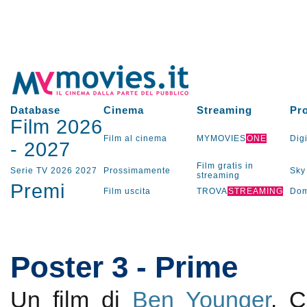
Database
Cinema
Streaming
Pr
Film 2026
Film al cinema
MYMOVIES
ONE
Digi
-
2027
Film gratis in
Serie TV
2026
2027
Prossimamente
Sky
streaming
Premi
Film uscita
TROVA
STREAMING
Dom
Poster 3 - Prime
Un film di
Ben Younger
. 