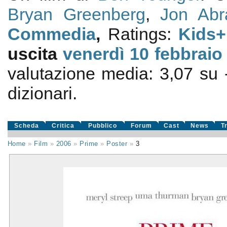
Bryan Greenberg
,
Jon Ab
Commedia
,
Ratings:
Kids+
uscita
venerdì 10
febbraio
valutazione media:
3,07
su
dizionari.
Scheda
Critica
Pubblico
Forum
Cast
News
T
Home
»
Film
»
2006
»
Prime
»
Poster
»
3