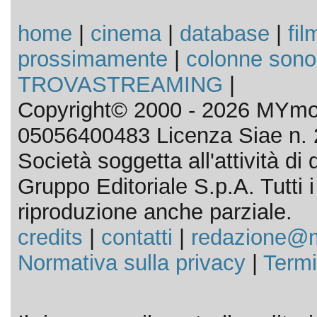
home
|
cinema
|
database
|
fil
prossimamente
|
colonne sono
TROVASTREAMING
|
Copyright© 2000 - 2026 MYmov
05056400483 Licenza Siae n. 
Società soggetta all'attività d
Gruppo Editoriale S.p.A. Tutti i d
riproduzione anche parziale.
credits
|
contatti
|
redazione@m
Normativa sulla privacy
|
Termi