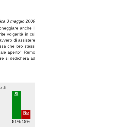
ica 3 maggio 2009
oneggiare anche il
te volgarità in cui
davvero di assistere
ssa che loro stessi
inale aperto"! Remo
re si dedicherà ad
e di
Sì
No
81%
19%