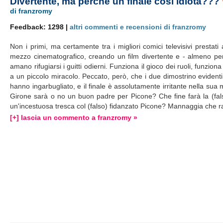
Divertente, ma perché un finale così idiota???
di franzromy
Feedback: 1298 |
altri commenti e recensioni di franzromy
Non i primi, ma certamente tra i migliori comici televisivi prest
mezzo cinematografico, creando un film divertente e - almeno per l
amano rifugiarsi i guitti odierni. Funziona il gioco dei ruoli, funzion
a un piccolo miracolo. Peccato, però, che i due dimostrino evidenti
hanno ingarbugliato, e il finale è assolutamente irritante nella sua
Girone sarà o no un buon padre per Picone? Che fine farà la (fals
un'incestuosa tresca col (falso) fidanzato Picone? Mannaggia che ra
[+] lascia un commento a franzromy »