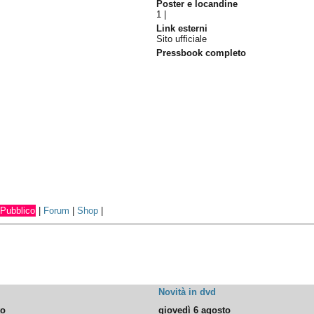
Poster e locandine
1
|
Link esterni
Sito ufficiale
Pressbook completo
Pubblico
|
Forum
|
Shop
|
Novità in dvd
to
giovedì 6 agosto