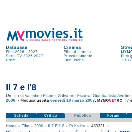
Database
Cinema
Stre
Film 2026
-
2027
Film al cinema
MYMO
Serie TV
2026
2027
Prossimamente
Film 
Premi
Film uscita
TROV
Il 7 e l'8
Un film di
Valentino Picone
,
Salvatore Ficarra
,
Giambattista Avellino
2006
. - Medusa
uscita
venerdì 16
marzo 2007
.
Il 7 
MYMO
NE
T
RO
Scheda
Critica
Pubblico
Forum
Home
»
Film
»
2006
»
Il 7 E L'8
»
Pubblico
»
463321
»