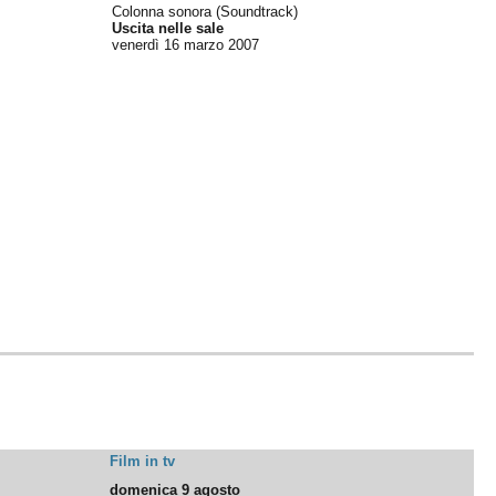
Colonna sonora (Soundtrack)
Uscita nelle sale
venerdì 16
marzo 2007
Film in tv
domenica 9 agosto