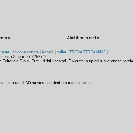
nema »
Altri film in dvd »
mente
|
colonne sonore
|
Accedi
|
trailer
|
TROVASTREAMING
|
icenza Siae n. 2792/I/2742.
ditoriale S.p.A. Tutti i diritti riservati. È vietata la riproduzione anche parzia
ffidati al team di MYmovies e al direttore responsabile.