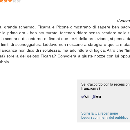
domen
ati al grande schermo, Ficarra e Picone dimostrano di sapere ben padr
a prima ora - ben strutturato, facendo ridere senza scadere nelle tri
a lo scenario di contorno e, fino ai due terzi della proiezione, si pensa 
 limiti di sceneggiatura laddove non riescono a sbrogliare quella mata
 mancanza non dico di risolutezza, ma addirittura di logica. Altro che "f
a) sorella del geloso Ficarra? Convolerà a giuste nozze con lui oppu
bbia...
Sei d'accordo con la recension
franzromy?
Scrivi la tua recensione
Leggi i commenti del pubblico