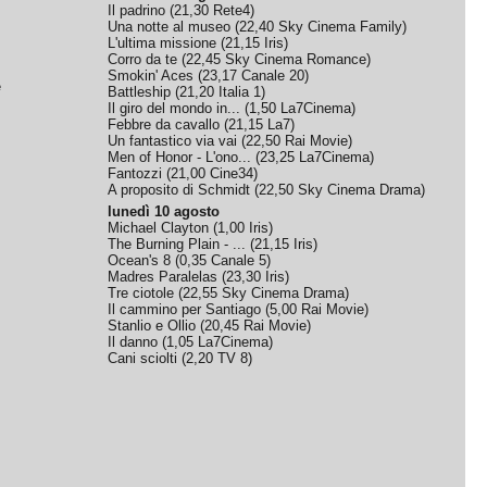
Il padrino
(
21,30
Rete4
)
Una notte al museo
(
22,40
Sky Cinema Family
)
L'ultima missione
(
21,15
Iris
)
Corro da te
(
22,45
Sky Cinema Romance
)
Smokin' Aces
(
23,17
Canale 20
)
e
Battleship
(
21,20
Italia 1
)
Il giro del mondo in...
(
1,50
La7Cinema
)
Febbre da cavallo
(
21,15
La7
)
Un fantastico via vai
(
22,50
Rai Movie
)
Men of Honor - L'ono...
(
23,25
La7Cinema
)
Fantozzi
(
21,00
Cine34
)
A proposito di Schmidt
(
22,50
Sky Cinema Drama
)
lunedì 10 agosto
Michael Clayton
(
1,00
Iris
)
The Burning Plain - ...
(
21,15
Iris
)
Ocean's 8
(
0,35
Canale 5
)
Madres Paralelas
(
23,30
Iris
)
Tre ciotole
(
22,55
Sky Cinema Drama
)
Il cammino per Santiago
(
5,00
Rai Movie
)
Stanlio e Ollio
(
20,45
Rai Movie
)
Il danno
(
1,05
La7Cinema
)
Cani sciolti
(
2,20
TV 8
)