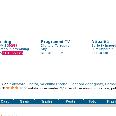
aming
Programmi TV
Attualità
VIES
ONE
Digitale Terrestre
Serie tv imperd
gratis in streaming
Sky
Film imperdibi
A
STREAMING
Domani in TV
Box Office
. Con
Salvatore Ficarra
,
Valentino Picone
,
Eleonora Abbagnato
,
Barbar
e l'8
valutazione media:
3,10
su
-1
recensioni di critica, pu
Cast
News
Trailer
Poster
Foto
Fras