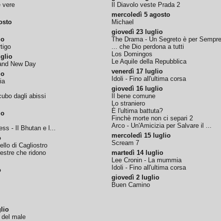
e vere
Il Diavolo veste Prada 2
mercoledì 5 agosto
osto
Michael
giovedì 23 luglio
io
The Drama - Un Segreto è per Sempr
tigo
... che Dio perdona a tutti
Los Domingos
glio
Le Aquile della Repubblica
rand New Day
venerdì 17 luglio
io
Idoli - Fino all'ultima corsa
ia
giovedì 16 luglio
ubo dagli abissi
Il bene comune
Lo straniero
È l'ultima battuta?
io
Finchè morte non ci separi 2
Arco - Un'Amicizia per Salvare il ...
ss - Il Bhutan e l...
mercoledì 15 luglio
o
Scream 7
tello di Cagliostro
nestre che ridono
martedì 14 luglio
Lee Cronin - La mummia
Idoli - Fino all'ultima corsa
o
giovedì 2 luglio
Buen Camino
lio
o del male