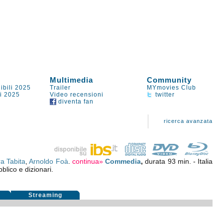
Multimedia
Community
ibili 2025
Trailer
MYmovies Club
li 2025
Video recensioni
twitter
diventa fan
ricerca avanzata
a Tabita
,
Arnoldo Foà
.
continua»
Commedia
,
durata 93 min. - Italia
bblico e dizionari.
i
Streaming