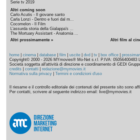
Serie tv 2019
Altri coming soon
Carlo Acutis - Il giovane santo
Carla Lonzi - Dentro e fuori dal m...
Cocomelon - Il Film
L'assurda storia della Gialappa's ...
The Mortuary Assistant - Anatomia ...
Altri prossimamente »
Altri film al ci
home
|
cinema
|
database
|
film
|
uscite
|
dvd
|
tv
|
box office
|
prossima
Copyright© 2000 - 2026 MYmovies® Mo-Net s.r.l. P.IVA: 05056400483 L
Società soggetta all'attività di direzione e coordinamento di GEDI Gruppo E
credits
|
contatti
|
redazione@mymovies.it
Normativa sulla privacy
|
Termini e condizioni d'uso
Il riesame e il controllo editoriale dei contenuti del presente sito sono a
Per contatti, scrivere al seguente indirizzo email: live@mymovies.it