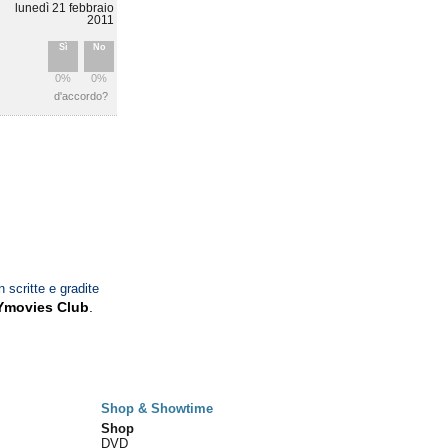
lunedì 21 febbraio
2011
Sì
No
0%
0%
d'accordo?
n scritte e gradite
Ymovies Club
.
Shop & Showtime
Shop
DVD