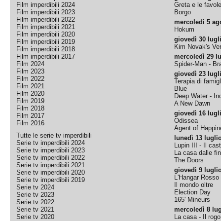
Film imperdibili 2024
Greta e le favol
Film imperdibili 2023
Borgo
Film imperdibili 2022
mercoledì 5 ag
Film imperdibili 2021
Hokum
Film imperdibili 2020
giovedì 30 lugl
Film imperdibili 2019
Kim Novak's Ver
Film imperdibili 2018
Film imperdibili 2017
mercoledì 29 lu
Film 2024
Spider-Man - B
Film 2023
giovedì 23 lugl
Film 2022
Terapia di famigl
Film 2021
Blue
Film 2020
Deep Water - Inc
Film 2019
A New Dawn
Film 2018
giovedì 16 lugl
Film 2017
Odissea
Film 2016
Agent of Happine
Tutte le serie tv imperdibili
lunedì 13 lugli
Serie tv imperdibili 2024
Lupin III - Il cas
Serie tv imperdibili 2023
La casa dalle fi
Serie tv imperdibili 2022
The Doors
Serie tv imperdibili 2021
giovedì 9 lugli
Serie tv imperdibili 2020
L'Hangar Rosso
Serie tv imperdibili 2019
Il mondo oltre
Serie tv 2024
Election Day
Serie tv 2023
165' Mineurs
Serie tv 2022
Serie tv 2021
mercoledì 8 lug
Serie tv 2020
La casa - Il rog