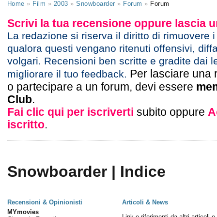
Home
»
Film
»
2003
»
Snowboarder
»
Forum
»
Forum
Scrivi la tua recensione oppure lascia
La redazione si riserva il diritto di rimuovere 
qualora questi vengano ritenuti offensivi, diff
volgari. Recensioni ben scritte e gradite dai l
Per lasciare una 
migliorare il tuo feedback.
o partecipare a un forum, devi essere
mem
Club
.
Fai clic qui per iscriverti
subito oppure
A
iscritto
.
Snowboarder | Indice
Recensioni & Opinionisti
Articoli & News
MYmovies
Link e riferimenti da altri articoli 