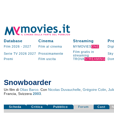
Database
Cinema
Streaming
Pr
Film 2026
-
2027
Film al cinema
MYMOVIES
ONE
Digi
Film gratis in
Serie TV
2026
2027
Prossimamente
Sky
streaming
Premi
Film uscita
TROVA
STREAMING
Dom
Snowboarder
Un film di
Olias Barco
. Con
Nicolas Duvauchelle
,
Grégoire Colin
,
Jul
Francia, Svizzera
2003
.
Scheda
Critica
Pubblico
Forum
Cast
N