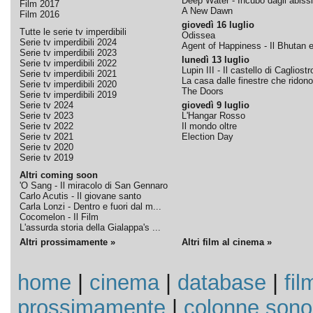
Deep Water - Incubo dagli abissi
Film 2017
A New Dawn
Film 2016
giovedì 16 luglio
Tutte le serie tv imperdibili
Odissea
Serie tv imperdibili 2024
Agent of Happiness - Il Bhutan e 
Serie tv imperdibili 2023
lunedì 13 luglio
Serie tv imperdibili 2022
Lupin III - Il castello di Cagliostr
Serie tv imperdibili 2021
La casa dalle finestre che ridono
Serie tv imperdibili 2020
The Doors
Serie tv imperdibili 2019
Serie tv 2024
giovedì 9 luglio
Serie tv 2023
L'Hangar Rosso
Serie tv 2022
Il mondo oltre
Serie tv 2021
Election Day
Serie tv 2020
Serie tv 2019
Altri coming soon
'O Sang - Il miracolo di San Gennaro
Carlo Acutis - Il giovane santo
Carla Lonzi - Dentro e fuori dal m...
Cocomelon - Il Film
L'assurda storia della Gialappa's ...
Altri prossimamente »
Altri film al cinema »
home
|
cinema
|
database
|
fil
prossimamente
|
colonne sono